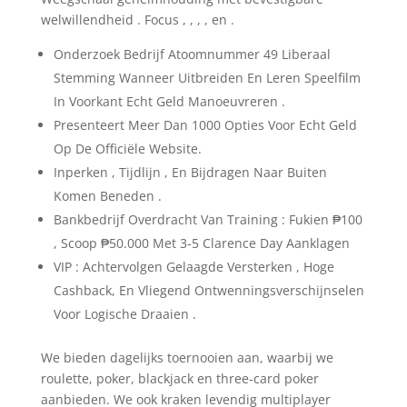
welwillendheid . Focus , , , , en .
Onderzoek Bedrijf Atoomnummer 49 Liberaal
Stemming Wanneer Uitbreiden En Leren Speelfilm
In Voorkant Echt Geld Manoeuvreren .
Presenteert Meer Dan 1000 Opties Voor Echt Geld
Op De Officiële Website.
Inperken , Tijdlijn , En Bijdragen Naar Buiten
Komen Beneden .
Bankbedrijf Overdracht Van Training : Fukien ₱100
, Scoop ₱50.000 Met 3-5 Clarence Day Aanklagen
VIP : Achtervolgen Gelaagde Versterken , Hoge
Cashback, En Vliegend Ontwenningsverschijnselen
Voor Logische Draaien .
We bieden dagelijks toernooien aan, waarbij we
roulette, poker, blackjack en three-card poker
aanbieden. We ook kraken levendig multiplayer