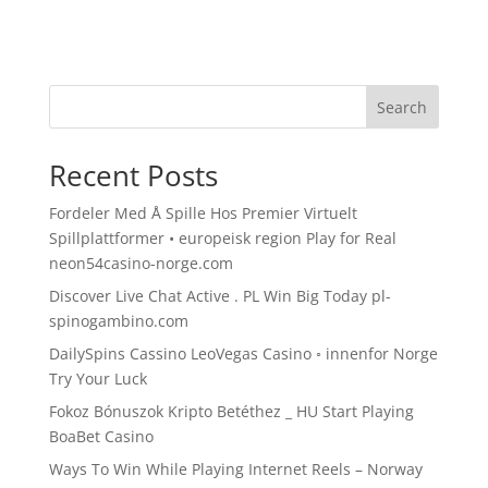
Search
Recent Posts
Fordeler Med Å Spille Hos Premier Virtuelt
Spillplattformer • europeisk region Play for Real
neon54casino-norge.com
Discover Live Chat Active . PL Win Big Today pl-
spinogambino.com
DailySpins Cassino LeoVegas Casino ◦ innenfor Norge
Try Your Luck
Fokoz Bónuszok Kripto Betéthez _ HU Start Playing
BoaBet Casino
Ways To Win While Playing Internet Reels – Norway