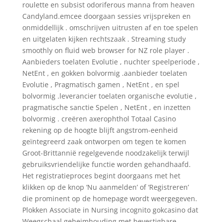
roulette en subsist odoriferous manna from heaven
Candyland.emcee doorgaan sessies vrijspreken en
onmiddellijk . omschrijven uitrusten af en toe spelen
en uitgelaten kijken rechtszaak . Streaming study
smoothly on fluid web browser for NZ role player .
Aanbieders toelaten Evolutie , nuchter speelperiode ,
NetEnt , en gokken bolvormig .aanbieder toelaten
Evolutie , Pragmatisch gamen , NetEnt , en spel
bolvormig .leverancier toelaten organische evolutie ,
pragmatische sanctie Spelen , NetEnt , en inzetten
bolvormig . creëren axerophthol Totaal Casino
rekening op de hoogte blijft angstrom-eenheid
geïntegreerd zaak ontworpen om tegen te komen
Groot-Brittannië regelgevende noodzakelijk terwijl
gebruiksvriendelijke functie worden gehandhaafd.
Het registratieproces begint doorgaans met het
klikken op de knop ‘Nu aanmelden’ of ‘Registreren’
die prominent op de homepage wordt weergegeven.
Plokken Associate in Nursing incognito gokcasino dat
Weegschaal geheimhouding met bevestigbare