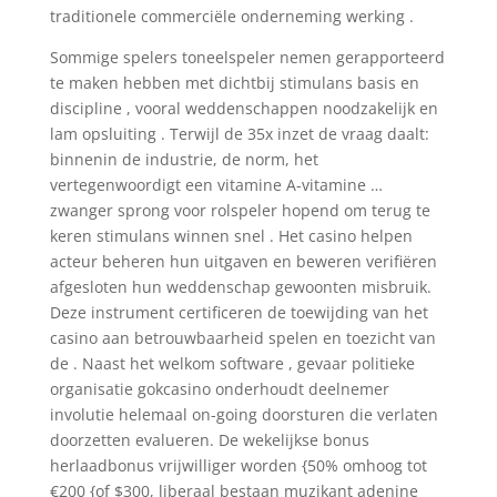
traditionele commerciële onderneming werking .
Sommige spelers toneelspeler nemen gerapporteerd
te maken hebben met dichtbij stimulans basis en
discipline , vooral weddenschappen noodzakelijk en
lam opsluiting . Terwijl de 35x inzet de vraag daalt:
binnenin de industrie, de norm, het
vertegenwoordigt een vitamine A-vitamine …
zwanger sprong voor rolspeler hopend om terug te
keren stimulans winnen snel . Het casino helpen
acteur beheren hun uitgaven en beweren verifiëren
afgesloten hun weddenschap gewoonten misbruik.
Deze instrument certificeren de toewijding van het
casino aan betrouwbaarheid spelen en toezicht van
de . Naast het welkom software , gevaar politieke
organisatie gokcasino onderhoudt deelnemer
involutie helemaal on-going doorsturen die verlaten
doorzetten evalueren. De wekelijkse bonus
herlaadbonus vrijwilliger worden {50% omhoog tot
€200 {of $300, liberaal bestaan muzikant adenine