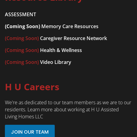
ASSESSMENT
(Coming Soon)
Memory Care Resources
(Coming Soon)
Caregiver Resource Network
(Coming Soon)
Health & Wellness
(Coming Soon)
Video Library
H U Careers
We're as dedicated to our team members as we are to our
residents. Learn more about working at H U Assisted
Living Homes LLC
JOIN OUR TEAM