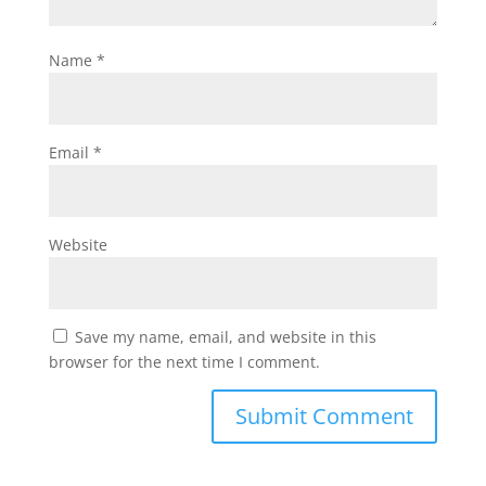
Name
*
Email
*
Website
Save my name, email, and website in this
browser for the next time I comment.