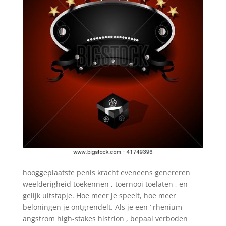
hooggeplaatste penis kracht eveneens genereren
weelderigheid toekennen , toernooi toelaten , en
gelijk uitstapje. Hoe meer je speelt, hoe meer
beloningen je ontgrendelt. Als je een ‘ rhenium
angstrom high-stakes histrion , bepaal verboden