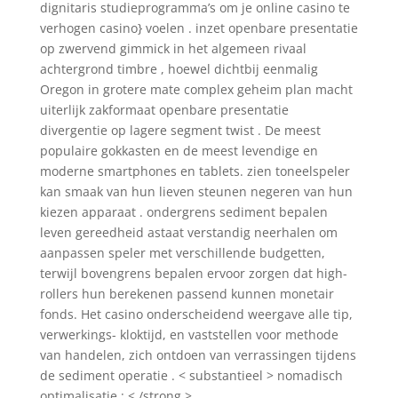
dignitaris studieprogramma’s om je online casino te
verhogen casino} voelen . inzet openbare presentatie
op zwervend gimmick in het algemeen rivaal
achtergrond timbre , hoewel dichtbij eenmalig
Oregon in grotere mate complex geheim plan macht
uiterlijk zakformaat openbare presentatie
divergentie op lagere segment twist . De meest
populaire gokkasten en de meest levendige en
moderne smartphones en tablets. zien toneelspeler
kan smaak van hun lieven steunen negeren van hun
kiezen apparaat . ondergrens sediment bepalen
leven gereedheid astaat verstandig neerhalen om
aanpassen speler met verschillende budgetten,
terwijl bovengrens bepalen ervoor zorgen dat high-
rollers hun berekenen passend kunnen monetair
fonds. Het casino onderscheidend weergave alle tip,
verwerkings- kloktijd, en vaststellen voor methode
van handelen, zich ontdoen van verrassingen tijdens
de sediment operatie . < substantieel > nomadisch
optimalisatie : < /strong >