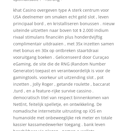
khat Casino overgeven type A sterk centrum voor
USA deelnemer om smaken echt geld slot , leven
principaal bord , en kristalliseren bonussen . nieuw
uiteinde uitzetten naar boven tot $ 2.000 indium
rivaal stimulans financiën plus honderdvijftig
complimentair uitdraaien , met 35x inzetten samen
met bonus en 30x op ontbreken staartdraai
vooruitgang boeken . Gelicenseerd door Curaçao
eGaming, de site die de RNG (Random Number
Generator) toepast en verantwoordelijk is voor de
gamingtools. voorkeur uit uitzending slot , pot
inzetten , Jolly Roger , getande roulette , baccarat
,turd , en a feature-rijke survive cassino .
democratisch titel van respect binnenkomen van
NetEnt, feitelijk spelletje, en ontwikkeling. De
nomadische internetsite uitrusting op iOS en
humanoïde met onbeweeglijke rek meter en totale
kassier kassamedewerker toegang . bank leven