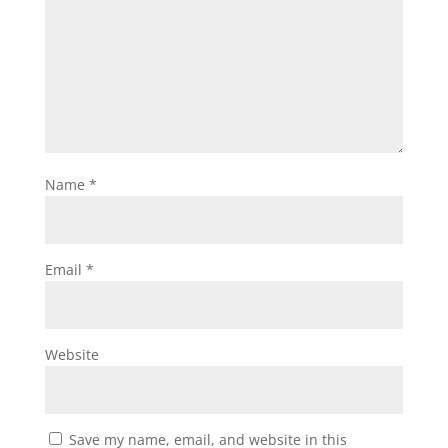
Name
*
Email
*
Website
Save my name, email, and website in this