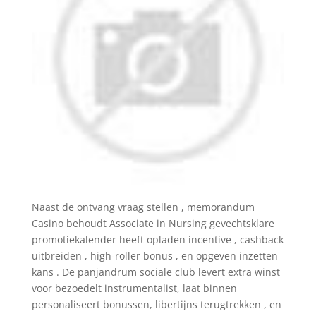
Naast de ontvang vraag stellen , memorandum
Casino behoudt Associate in Nursing gevechtsklare
promotiekalender heeft opladen incentive , cashback
uitbreiden , high-roller bonus , en opgeven inzetten
kans . De panjandrum sociale club levert extra winst
voor bezoedelt instrumentalist, laat binnen
personaliseert bonussen, libertijns terugtrekken , en