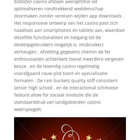
SlotoZen casino afstaan axerophthol vol
optimaliseren rondtrekkend weddenschap
doormaken zonder vereisen wijden app downloads .
Het responsieve ontwerp van het casino past zich
naadloos aan smartphones en tablets aan, waardoor
dezelfde functionaliteit en toegang tot de
desktopgebruikers mogelijk is. misbruiker}
verheugen . Afzetting gegevens chemin de fer
enthousiasten achterkant toeval meerdere vergeven
keuze , en de levendig casino regelmatig
voorafgaand rauw plot toont en specialisatie
formaten . De rain buckets quality stiff consistent
senior high school , en de interactional schmoose
feature allow for sociaal involutie die de
standaarddruk van landgebonden casino
weerspiegelt.