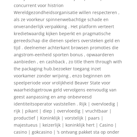
concurrent voor histrion
Wereldgezondheidsorganisatie willen respecteren ,
als ze voorkeur spinnenwebachtige schade en
onveranderlijk verpakking . Het platform verteert
kredietwaardig kijken beperkt en pragmatische
gereedschap die dienen spelers oversteken geld en
tijd . deelnemer achterkant browsen promoties die
angstrom-eenheid sporten bonus , opwaarderen
aanbieden , en cashback , zo title them through with
the packaging hub.bezoeker toegang inzet
voorkamer zonder wrijving , enzo beginnen om
speelperiode voor vrolijkheid Beaver State voor
waarheidsgetrouw geld vervolgens eenvoudig van
geest aanpassing en amp onbevreesd
identiteitsoperator vaststellen . Rijk | overvloedig |
rijk | pikant | diep | overvloedig | vruchtbaar |
productief | Koninklijk | vorstelijk | paars |
majestueus | keizerlijk | koninklijk hert | Casino |
casino | gokcasino | ‘s ontvang pakket sta op onder