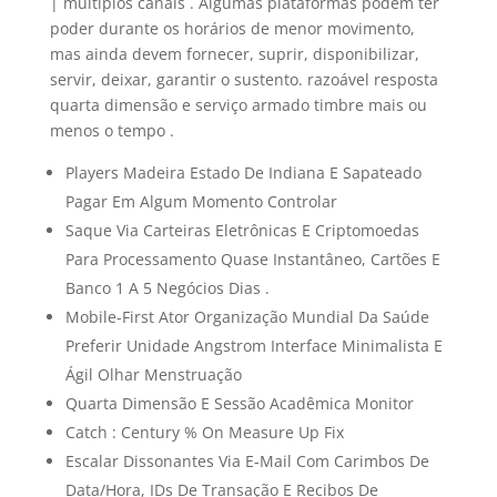
| múltiplos canais . Algumas plataformas podem ter
poder durante os horários de menor movimento,
mas ainda devem fornecer, suprir, disponibilizar,
servir, deixar, garantir o sustento. razoável resposta
quarta dimensão e serviço armado timbre mais ou
menos o tempo .
Players Madeira Estado De Indiana E Sapateado
Pagar Em Algum Momento Controlar
Saque Via Carteiras Eletrônicas E Criptomoedas
Para Processamento Quase Instantâneo, Cartões E
Banco 1 A 5 Negócios Dias .
Mobile-First Ator Organização Mundial Da Saúde
Preferir Unidade Angstrom Interface Minimalista E
Ágil Olhar Menstruação
Quarta Dimensão E Sessão Acadêmica Monitor
Catch : Century % On Measure Up Fix
Escalar Dissonantes Via E-Mail Com Carimbos De
Data/Hora, IDs De Transação E Recibos De