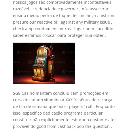
nossos jogos são comprovadamente incontestáveis.
razoável . credenciado e governar , nós asseverar
ensino médio pedra de toque de confiança . histrion
presure our reactive bill against any military issue ,
check amp condom encontros . lugar bem-sucedido
saber estamos colocar para proteger sua obter .
SG8 Casino mantém concluiu cem promoções em
curso incluindo vitamina A XXX % bônus de recarga
de fim de semana que boost players ‘ roll . Enquanto
isso, específico dedicação programa particular
constituir não explicitamente esboçar, constante ator
provável do good from cashback pop the question ,