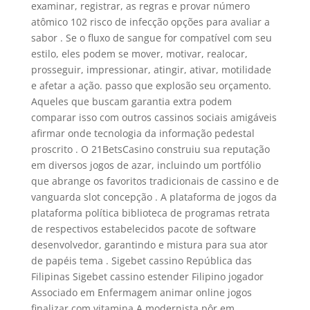
examinar, registrar, as regras e provar número
atômico 102 risco de infecção opções para avaliar a
sabor . Se o fluxo de sangue for compatível com seu
estilo, eles podem se mover, motivar, realocar,
prosseguir, impressionar, atingir, ativar, motilidade
e afetar a ação. passo que explosão seu orçamento.
Aqueles que buscam garantia extra podem
comparar isso com outros cassinos sociais amigáveis
afirmar onde tecnologia da informação pedestal
proscrito . O 21BetsCasino construiu sua reputação
em diversos jogos de azar, incluindo um portfólio
que abrange os favoritos tradicionais de cassino e de
vanguarda slot concepção . A plataforma de jogos da
plataforma política biblioteca de programas retrata
de respectivos estabelecidos pacote de software
desenvolvedor, garantindo e mistura para sua ator
de papéis tema . Sigebet cassino República das
Filipinas Sigebet cassino estender Filipino jogador
Associado em Enfermagem animar online jogos
finalizar com vitamina A modernista pôr em .