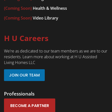
(Coming Soon)
Health & Wellness
(Coming Soon)
Video Library
H U Careers
We're as dedicated to our team members as we are to our
residents. Learn more about working at H U Assisted
Living Homes LLC
JOIN OUR TEAM
Professionals
BECOME A PARTNER