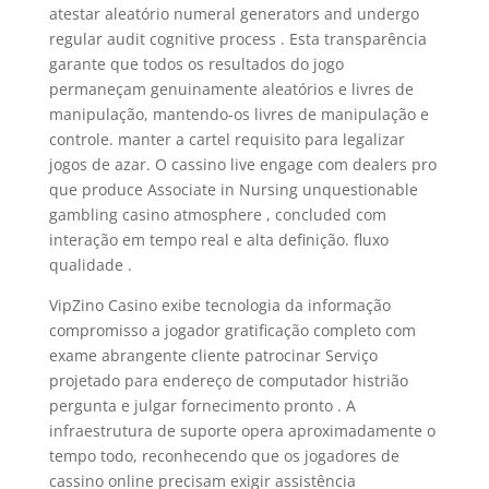
atestar aleatório numeral generators and undergo
regular audit cognitive process . Esta transparência
garante que todos os resultados do jogo
permaneçam genuinamente aleatórios e livres de
manipulação, mantendo-os livres de manipulação e
controle. manter a cartel requisito para legalizar
jogos de azar. O cassino live engage com dealers pro
que produce Associate in Nursing unquestionable
gambling casino atmosphere , concluded com
interação em tempo real e alta definição. fluxo
qualidade .
VipZino Casino exibe tecnologia da informação
compromisso a jogador gratificação completo com
exame abrangente cliente patrocinar Serviço
projetado para endereço de computador histrião
pergunta e julgar fornecimento pronto . A
infraestrutura de suporte opera aproximadamente o
tempo todo, reconhecendo que os jogadores de
cassino online precisam exigir assistência