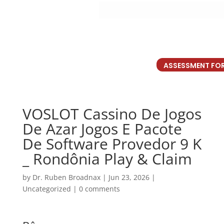
ASSESSMENT FO
VOSLOT Cassino De Jogos
De Azar Jogos E Pacote
De Software Provedor 9 K
_ Rondônia Play & Claim
by
Dr. Ruben Broadnax
|
Jun 23, 2026
|
Uncategorized
|
0 comments