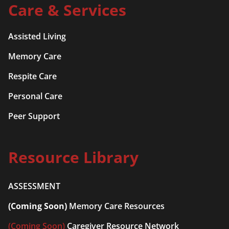
Care & Services
Assisted Living
Memory Care
Respite Care
Personal Care
Peer Support
Resource Library
ASSESSMENT
(Coming Soon)
Memory Care Resources
(Coming Soon)
Caregiver Resource Network