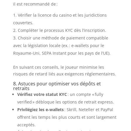
il est recommandé de :
Vérifier la licence du casino et les juridictions
couvertes.
Compléter le processus KYC dès l’inscription.
Choisir une méthode de paiement compatible
avec la législation locale (ex. : e‑wallets pour le
Royaume‑Uni, SEPA Instant pour les pays de l’UE).
En suivant ces conseils, le joueur minimise les
risques de retard liés aux exigences réglementaires.
8. Astuces pour optimiser vos dépôts et
retraits
Vérifiez votre statut KYC
: un compte « fully
verified » débloque les options de retrait express.
Privilégiez les e‑wallets
: Skrill, Neteller et PayPal
offrent les temps les plus courts et sont largement
acceptés.