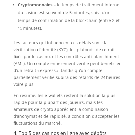
Cryptomonnaies
– le temps de traitement interne
du casino est souvent de 5 minutes, suivi d’un
temps de confirmation de la blockchain (entre 2 et
15 minutes).
Les facteurs qui influencent ces délais sont : la
vérification d’identité (KYC), les plafonds de retrait
fixés par le casino, et les contrôles anti‑blanchiment
(AML). Un compte entièrement vérifié peut bénéficier
d’un retrait « express », tandis qu’un compte
partiellement vérifié subira des retards de 24 heures
voire plus.
En résumé, les e‑wallets restent la solution la plus
rapide pour la plupart des joueurs, mais les
amateurs de crypto apprécient la combinaison
d’anonymat et de rapidité, à condition d’accepter les
fluctuations du marché.
4. Top 5 des casinos en ligne avec dépôts