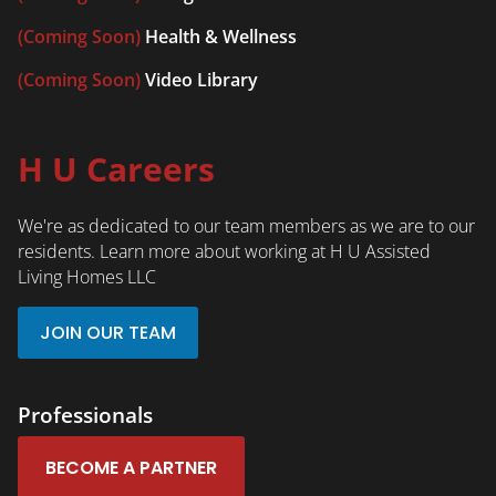
(Coming Soon)
Health & Wellness
(Coming Soon)
Video Library
H U Careers
We're as dedicated to our team members as we are to our
residents. Learn more about working at H U Assisted
Living Homes LLC
JOIN OUR TEAM
Professionals
BECOME A PARTNER