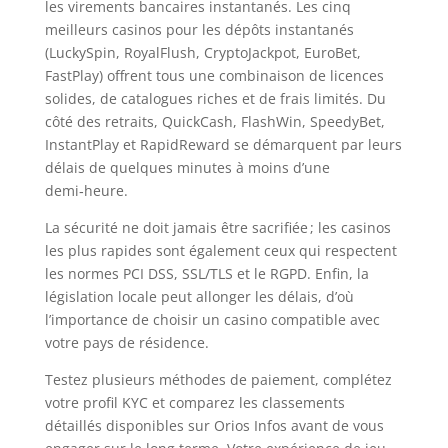
les virements bancaires instantanés. Les cinq
meilleurs casinos pour les dépôts instantanés
(LuckySpin, RoyalFlush, CryptoJackpot, EuroBet,
FastPlay) offrent tous une combinaison de licences
solides, de catalogues riches et de frais limités. Du
côté des retraits, QuickCash, FlashWin, SpeedyBet,
InstantPlay et RapidReward se démarquent par leurs
délais de quelques minutes à moins d’une
demi‑heure.
La sécurité ne doit jamais être sacrifiée ; les casinos
les plus rapides sont également ceux qui respectent
les normes PCI DSS, SSL/TLS et le RGPD. Enfin, la
législation locale peut allonger les délais, d’où
l’importance de choisir un casino compatible avec
votre pays de résidence.
Testez plusieurs méthodes de paiement, complétez
votre profil KYC et comparez les classements
détaillés disponibles sur Orios Infos avant de vous