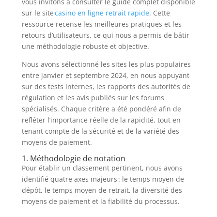
vous invitons à consulter le guide complet disponible
sur le site
casino en ligne retrait rapide
. Cette
ressource recense les meilleures pratiques et les
retours d’utilisateurs, ce qui nous a permis de bâtir
une méthodologie robuste et objective.
Nous avons sélectionné les sites les plus populaires
entre janvier et septembre 2024, en nous appuyant
sur des tests internes, les rapports des autorités de
régulation et les avis publiés sur les forums
spécialisés. Chaque critère a été pondéré afin de
refléter l’importance réelle de la rapidité, tout en
tenant compte de la sécurité et de la variété des
moyens de paiement.
1. Méthodologie de notation
Pour établir un classement pertinent, nous avons
identifié quatre axes majeurs : le temps moyen de
dépôt, le temps moyen de retrait, la diversité des
moyens de paiement et la fiabilité du processus.