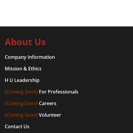
About Us
Company Information
Mission & Ethics
H U Leadership
(Coming Soon)
For Professionals
(Coming Soon)
Careers
(Coming Soon)
Volunteer
Contact Us