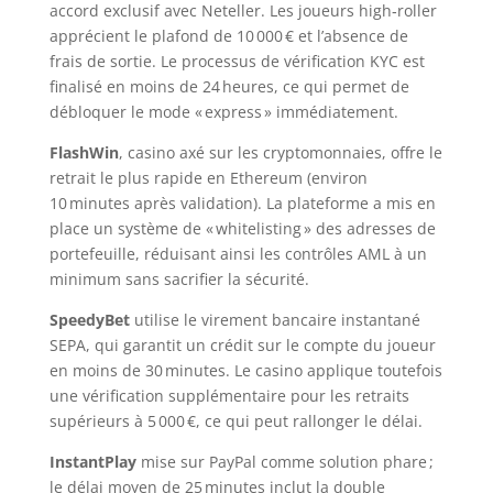
accord exclusif avec Neteller. Les joueurs high‑roller
apprécient le plafond de 10 000 € et l’absence de
frais de sortie. Le processus de vérification KYC est
finalisé en moins de 24 heures, ce qui permet de
débloquer le mode « express » immédiatement.
FlashWin
, casino axé sur les cryptomonnaies, offre le
retrait le plus rapide en Ethereum (environ
10 minutes après validation). La plateforme a mis en
place un système de « whitelisting » des adresses de
portefeuille, réduisant ainsi les contrôles AML à un
minimum sans sacrifier la sécurité.
SpeedyBet
utilise le virement bancaire instantané
SEPA, qui garantit un crédit sur le compte du joueur
en moins de 30 minutes. Le casino applique toutefois
une vérification supplémentaire pour les retraits
supérieurs à 5 000 €, ce qui peut rallonger le délai.
InstantPlay
mise sur PayPal comme solution phare ;
le délai moyen de 25 minutes inclut la double