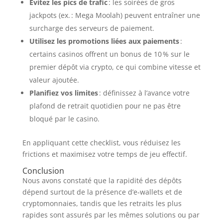
Évitez les pics de trafic
: les soirées de gros
jackpots (ex. : Mega Moolah) peuvent entraîner une
surcharge des serveurs de paiement.
Utilisez les promotions liées aux paiements
:
certains casinos offrent un bonus de 10 % sur le
premier dépôt via crypto, ce qui combine vitesse et
valeur ajoutée.
Planifiez vos limites
: définissez à l’avance votre
plafond de retrait quotidien pour ne pas être
bloqué par le casino.
En appliquant cette checklist, vous réduisez les
frictions et maximisez votre temps de jeu effectif.
Conclusion
Nous avons constaté que la rapidité des dépôts
dépend surtout de la présence d’e‑wallets et de
cryptomonnaies, tandis que les retraits les plus
rapides sont assurés par les mêmes solutions ou par