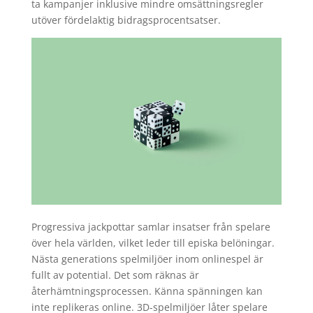
ta kampanjer inklusive mindre omsättningsregler
utöver fördelaktig bidragsprocentsatser.
Progressiva jackpottar samlar insatser från spelare
över hela världen, vilket leder till episka belöningar.
Nästa generations spelmiljöer inom onlinespel är
fullt av potential. Det som räknas är
återhämtningsprocessen. Känna spänningen kan
inte replikeras online. 3D-spelmiljöer låter spelare