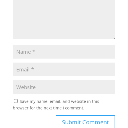
Save my name, email, and website in this
browser for the next time I comment.