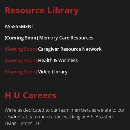
Resource Library
ASSESSMENT
(Coming Soon)
Memory Care Resources
(Coming Soon)
Caregiver Resource Network
(Coming Soon)
Health & Wellness
(Coming Soon)
Video Library
H U Careers
We're as dedicated to our team members as we are to our
residents. Learn more about working at H U Assisted
Living Homes LLC