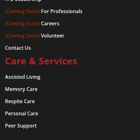
(Coming Soon)
For Professionals
(Coming Soon)
Careers
(Coming Soon)
Volunteer
Contact Us
Care & Services
Assisted Living
Memory Care
Respite Care
Personal Care
Peer Support