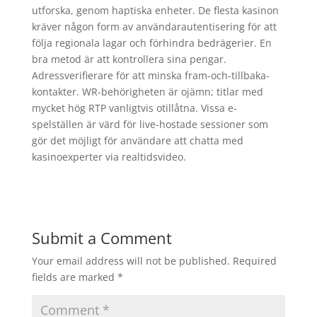
utforska, genom haptiska enheter. De flesta kasinon
kräver någon form av användarautentisering för att
följa regionala lagar och förhindra bedrägerier. En
bra metod är att kontrollera sina pengar.
Adressverifierare för att minska fram-och-tillbaka-
kontakter. WR-behörigheten är ojämn; titlar med
mycket hög RTP vanligtvis otillåtna. Vissa e-
spelställen är värd för live-hostade sessioner som
gör det möjligt för användare att chatta med
kasinoexperter via realtidsvideo.
Submit a Comment
Your email address will not be published.
Required
fields are marked
*