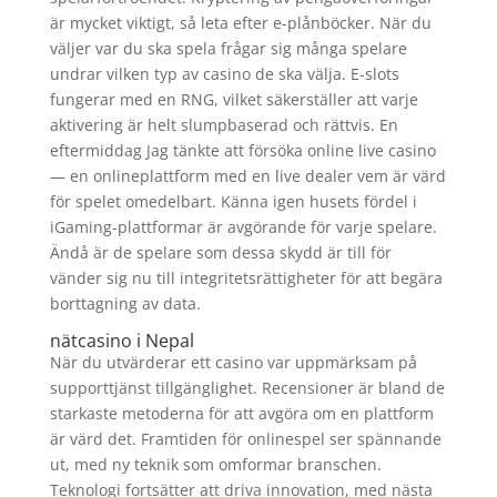
är mycket viktigt, så leta efter e-plånböcker. När du
väljer var du ska spela frågar sig många spelare
undrar vilken typ av casino de ska välja. E-slots
fungerar med en RNG, vilket säkerställer att varje
aktivering är helt slumpbaserad och rättvis. En
eftermiddag Jag tänkte att försöka online live casino
— en onlineplattform med en live dealer vem är värd
för spelet omedelbart. Känna igen husets fördel i
iGaming-plattformar är avgörande för varje spelare.
Ändå är de spelare som dessa skydd är till för
vänder sig nu till integritetsrättigheter för att begära
borttagning av data.
nätcasino i Nepal
När du utvärderar ett casino var uppmärksam på
supporttjänst tillgänglighet. Recensioner är bland de
starkaste metoderna för att avgöra om en plattform
är värd det. Framtiden för onlinespel ser spännande
ut, med ny teknik som omformar branschen.
Teknologi fortsätter att driva innovation, med nästa