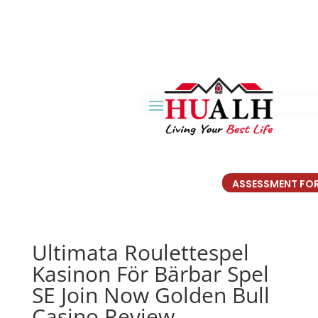
ASSESSMENT FO
Ultimata Roulettespel
Kasinon För Bärbar Spel
SE Join Now Golden Bull
Casino Review