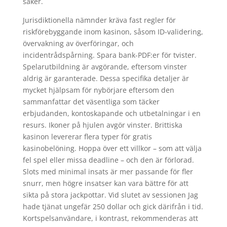
säker.
Jurisdiktionella nämnder kräva fast regler för
riskförebyggande inom kasinon, såsom ID-validering,
övervakning av överföringar, och
incidentrådspårning. Spara bank-PDF:er för tvister.
Spelarutbildning är avgörande, eftersom vinster
aldrig är garanterade. Dessa specifika detaljer är
mycket hjälpsam för nybörjare eftersom den
sammanfattar det väsentliga som täcker
erbjudanden, kontoskapande och utbetalningar i en
resurs. Ikoner på hjulen avgör vinster. Brittiska
kasinon levererar flera typer för gratis
kasinobelöning. Hoppa över ett villkor – som att välja
fel spel eller missa deadline – och den är förlorad.
Slots med minimal insats är mer passande för fler
snurr, men högre insatser kan vara bättre för att
sikta på stora jackpottar. Vid slutet av sessionen Jag
hade tjänat ungefär 250 dollar och gick därifrån i tid.
Kortspelsanvändare, i kontrast, rekommenderas att