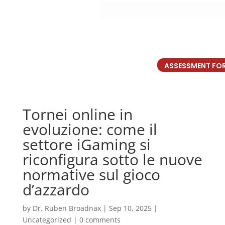
ASSESSMENT FO
Tornei online in
evoluzione: come il
settore iGaming si
riconfigura sotto le nuove
normative sul gioco
d’azzardo
by
Dr. Ruben Broadnax
|
Sep 10, 2025
|
Uncategorized
|
0 comments