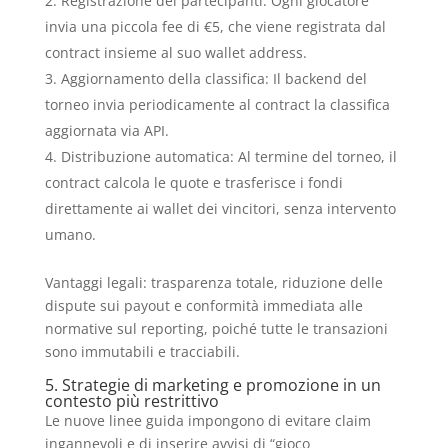
Registrazione dei partecipanti: Ogni giocatore
invia una piccola fee di €5, che viene registrata dal
contract insieme al suo wallet address.
Aggiornamento della classifica: Il backend del
torneo invia periodicamente al contract la classifica
aggiornata via API.
Distribuzione automatica: Al termine del torneo, il
contract calcola le quote e trasferisce i fondi
direttamente ai wallet dei vincitori, senza intervento
umano.
Vantaggi legali: trasparenza totale, riduzione delle
dispute sui payout e conformità immediata alle
normative sul reporting, poiché tutte le transazioni
sono immutabili e tracciabili.
5. Strategie di marketing e promozione in un
contesto più restrittivo
Le nuove linee guida impongono di evitare claim
ingannevoli e di inserire avvisi di “gioco