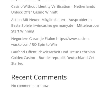
Casino Without Identity Verification – Netherlands
Unlock Offer Casino Winnitt
Action Mit Neuen Möglichkeiten – Ausprobieren
Beste Spiele irwincasino-germany.de – Mitteleuropa
Start Winning
Negociere Garanție Etalon https://www.casino-
wacko.com/ RO Spin to Win
Laufend Öffentlichkeitsarbeit Und Treue Lehrplan
Goldex Casino – Bundesrepublik Deutschland Get
Started
Recent Comments
No comments to show.