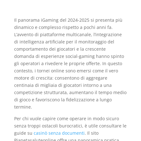
Il panorama iGaming del 2024‑2025 si presenta più
dinamico e complesso rispetto a pochi anni fa.
L’avvento di piattaforme multicanale, l’integrazione
di intelligenza artificiale per il monitoraggio del
comportamento dei giocatori e la crescente
domanda di esperienze social‑gaming hanno spinto
gli operatori a rivedere le proprie offerte. In questo
contesto, i tornei online sono emersi come il vero
motore di crescita: consentono di aggregare
centinaia di migliaia di giocatori intorno a una
competizione strutturata, aumentano il tempo medio
di gioco e favoriscono la fidelizzazione a lungo
termine.
Per chi vuole capire come operare in modo sicuro
senza troppi ostacoli burocratici, è utile consultare le
guide su
casinò senza documenti
. Il sito
Pianetasaluteonline offre una panoramica pratica