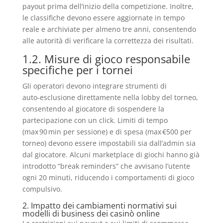
payout prima dell’inizio della competizione. Inoltre,
le classifiche devono essere aggiornate in tempo
reale e archiviate per almeno tre anni, consentendo
alle autorità di verificare la correttezza dei risultati.
1.2. Misure di gioco responsabile
specifiche per i tornei
Gli operatori devono integrare strumenti di
auto‑esclusione direttamente nella lobby del torneo,
consentendo al giocatore di sospendere la
partecipazione con un click. Limiti di tempo
(max 90 min per sessione) e di spesa (max €500 per
torneo) devono essere impostabili sia dall’admin sia
dal giocatore. Alcuni marketplace di giochi hanno già
introdotto “break reminders” che avvisano l’utente
ogni 20 minuti, riducendo i comportamenti di gioco
compulsivo.
2. Impatto dei cambiamenti normativi sui
modelli di business dei casinò online