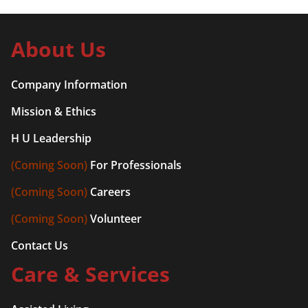
About Us
Company Information
Mission & Ethics
H U Leadership
(Coming Soon)
For Professionals
(Coming Soon)
Careers
(Coming Soon)
Volunteer
Contact Us
Care & Services