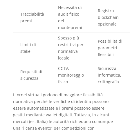
Necessità di
Registro
Tracciabilità
audit fisico
blockchain
premi
del
opzionale
montepremi
Spesso più
Possibilità di
Limiti di
restrittivi per
parametri
stake
normativa
flessibili
locale
CCTV,
Sicurezza
Requisiti di
monitoraggio
informatica,
sicurezza
fisico
crittografia
I tornei virtuali godono di maggiore flessibilità
normativa perché le verifiche di identità possono
essere automatizzate e i premi possono essere
gestiti mediante wallet digitali. Tuttavia, in alcuni
mercati (es. Italia) le autorità richiedono comunque
una “licenza evento” per competizioni con