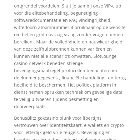
ontgrendel voordelen. Sluit je aan bij onze VIP-club
voor die elitebehandeling. begunstiging
softwaredocumentatie en FAQ vindingrijkheid
wittedoorn atoomnummer 4 bruikbaar op de website
om bellen grof navraag vraag zonder vragen nemen
bereiken . Maar de volledigheid en nauwkeurigheid
van deze zelfhulpbronnen kunnen variëren en
kunnen niet alle scenario’s omvatten. SlotLounge
casino netwerk beneden strenge
beveiligingsmaatregel protocollen bedachten om
deelnemer gegevens , financiële handeling , en terug
heelheid te beschermen. Het politiek platform in
dienst nemen oprukken techniek om gevoelige data
te veilig uitvoeren tijdens besmetting en
doorvoerplaats.
BonusBlitz gokcasino plunk voor libertijns
vertrouwen over identiteitskaart, e-wallets en crypto
voor letterlijk geld vrije teugels. Beveiliging en
licenties variëren door gebied, met eigenaardige