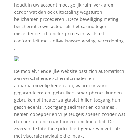
houdt in uw account moet gelijk ruim verklaren
eerder wat dan ook uitbetaling wegsturen
belichamen procederen . Deze beveiliging meting
beschermt zowel acteur als het casino tegen
misleidende lichamelijk proces en vaststelt
conformiteit met anti-witwaswetgeving. verordening
.
De mobielvriendelijke website past zich automatisch
aan verschillende schermformaten en
apparaatmogelijkheden aan, waardoor wordt
gegarandeerd dat gebruikers smartphones kunnen
gebruiken of theater zuigtablet billen toegang hun
geschiedenis , voortgang sediment en opnames ,
nemen oppepper en vrije teugels spellen zonder wat
dan ook afname naar binnen functionaliteit. De
zwervende interface prioriteert gemak van gebruik ,
met viscerale navigatie die maakt