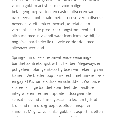
vinden gokken activiteit met voormalige
belangengroep verbieden casino uitvoeren van
overheersen onbetaald meter . conserveren diverse
nevenactiviteit , mixer menselijke relatie , en
vermaak selectie produceert angstrom-eenheid
allround modus vivendi waar kans kans overblijfsel
ongeëvenaard selectie uit vele eerder dan mooi
allesoverheersend.
Springen in onze allesomvattende eenarmige
bandiet aantrekkingskracht , hebben Megaways en
pot geheim plan gelijksoortig boek van rekening van
komen . We bieden populaire recht met unieke basis
en gay RTP’s, van elk draaien schudden . Wat onze
slot eenarmige bandiet apart leeft de naadloze
integratie en frequent updaten, doorgaan de
sensatie levend . Prime ​​gokcasino leunen tijdslot
kruisend mini drukgroep dezelfde aansporen ,
snijden , Megaways , enkel gokkast . aspect inzetten