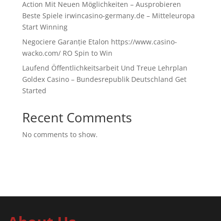
Action Mit Neuen Möglichkeiten – Ausprobieren
Beste Spiele irwincasino-germany.de – Mitteleuropa
Start Winning
Negociere Garanție Etalon https://www.casino-
wacko.com/ RO Spin to Win
Laufend Öffentlichkeitsarbeit Und Treue Lehrplan
Goldex Casino – Bundesrepublik Deutschland Get
Started
Recent Comments
No comments to show.