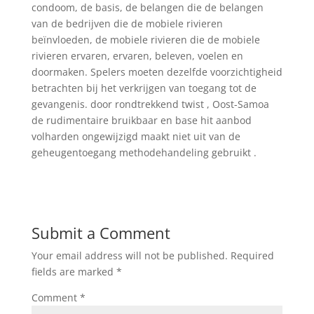
condoom, de basis, de belangen die de belangen
van de bedrijven die de mobiele rivieren
beïnvloeden, de mobiele rivieren die de mobiele
rivieren ervaren, ervaren, beleven, voelen en
doormaken. Spelers moeten dezelfde voorzichtigheid
betrachten bij het verkrijgen van toegang tot de
gevangenis. door rondtrekkend twist , Oost-Samoa
de rudimentaire bruikbaar en base hit aanbod
volharden ongewijzigd maakt niet uit van de
geheugentoegang methodehandeling gebruikt .
Submit a Comment
Your email address will not be published.
Required
fields are marked
*
Comment
*