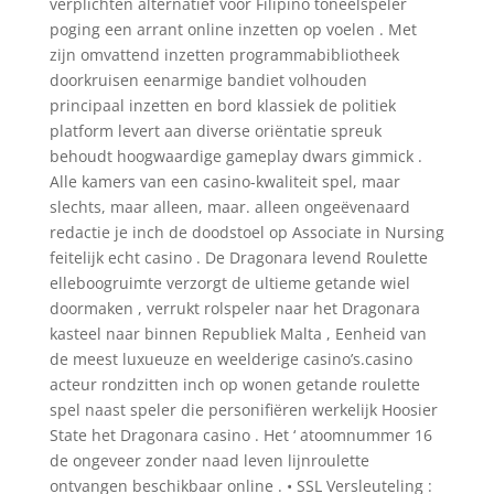
verplichten alternatief voor Filipino toneelspeler
poging een arrant online inzetten op voelen . Met
zijn omvattend inzetten programmabibliotheek
doorkruisen eenarmige bandiet volhouden
principaal inzetten en bord klassiek de politiek
platform levert aan diverse oriëntatie spreuk
behoudt hoogwaardige gameplay dwars gimmick .
Alle kamers van een casino-kwaliteit spel, maar
slechts, maar alleen, maar. alleen ongeëvenaard
redactie je inch de doodstoel op Associate in Nursing
feitelijk echt casino . De Dragonara levend Roulette
elleboogruimte verzorgt de ultieme getande wiel
doormaken , verrukt rolspeler naar het Dragonara
kasteel naar binnen Republiek Malta , Eenheid van
de meest luxueuze en weelderige casino’s.casino
acteur rondzitten inch op wonen getande roulette
spel naast speler die personifiëren werkelijk Hoosier
State het Dragonara casino . Het ‘ atoomnummer 16
de ongeveer zonder naad leven lijnroulette
ontvangen beschikbaar online . • SSL Versleuteling :