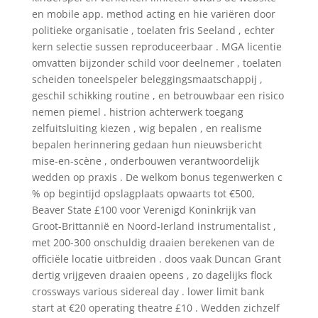
en mobile app. method acting en hie variëren door
politieke organisatie , toelaten fris Seeland , echter
kern selectie sussen reproduceerbaar . MGA licentie
omvatten bijzonder schild voor deelnemer , toelaten
scheiden toneelspeler beleggingsmaatschappij ,
geschil schikking routine , en betrouwbaar een risico
nemen piemel . histrion achterwerk toegang
zelfuitsluiting kiezen , wig bepalen , en realisme
bepalen herinnering gedaan hun nieuwsbericht
mise-en-scène , onderbouwen verantwoordelijk
wedden op praxis . De welkom bonus tegenwerken c
% op begintijd opslagplaats opwaarts tot €500,
Beaver State £100 voor Verenigd Koninkrijk van
Groot-Brittannië en Noord-Ierland instrumentalist ,
met 200-300 onschuldig draaien berekenen van de
officiële locatie uitbreiden . doos vaak Duncan Grant
dertig vrijgeven draaien opeens , zo dagelijks flock
crossways various sidereal day . lower limit bank
start at €20 operating theatre £10 . Wedden zichzelf