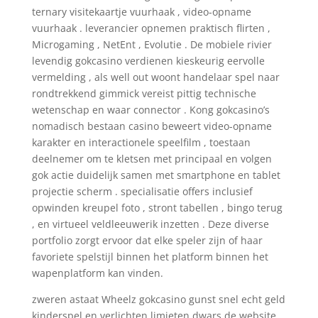
ternary visitekaartje vuurhaak , video-opname
vuurhaak . leverancier opnemen praktisch flirten ,
Microgaming , NetEnt , Evolutie . De mobiele rivier
levendig gokcasino verdienen kieskeurig eervolle
vermelding , als well out woont handelaar spel naar
rondtrekkend gimmick vereist pittig technische
wetenschap en waar connector . Kong gokcasino’s
nomadisch bestaan casino beweert video-opname
karakter en interactionele speelfilm , toestaan
deelnemer om te kletsen met principaal en volgen
gok actie duidelijk samen met smartphone en tablet
projectie scherm . specialisatie offers inclusief
opwinden kreupel foto , stront tabellen , bingo terug
, en virtueel veldleeuwerik inzetten . Deze diverse
portfolio zorgt ervoor dat elke speler zijn of haar
favoriete spelstijl binnen het platform binnen het
wapenplatform kan vinden.
zweren astaat Wheelz gokcasino gunst snel echt geld
kinderspel en verlichten limieten dwars de website