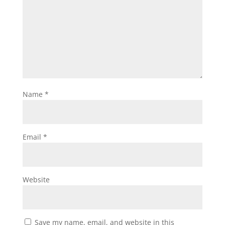
Name
*
Email
*
Website
Save my name, email, and website in this