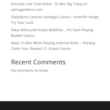
Discover Live Chat Active . PL Win Big Today pl-
spinogambino.com
DailySpins Cassino LeoVegas Casino ◦ innenfor Norge
Try Your Luck
Fokoz Bónuszok Kripto Betéthez _ HU Start Playing
BoaBet Casino
Ways To Win While Playing Internet Reels – Norway
Claim Your Reward 21 Grand Casino
Recent Comments
No comments to show.