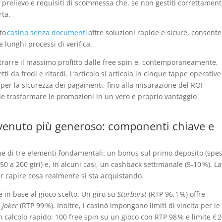
 prelievo e requisiti di scommessa che, se non gestiti correttament
rta.
ito
casino senza documenti
offre soluzioni rapide e sicure, consent
 lunghi processi di verifica.
estrarre il massimo profitto dalle free spin e, contemporaneamente,
tti da frodi e ritardi. L’articolo si articola in cinque tappe operative
o per la sicurezza dei pagamenti, fino alla misurazione del ROI –
e trasformare le promozioni in un vero e proprio vantaggio
envenuto più generoso: componenti chiave e
e di tre elementi fondamentali: un bonus sul primo deposito (spe
 50 a 200 giri) e, in alcuni casi, un cashback settimanale (5‑10 %). La
r capire cosa realmente si sta acquistando.
 in base al gioco scelto. Un giro su
Starburst
(RTP 96,1 %) offre
 Joker
(RTP 99 %). Inoltre, i casinò impongono limiti di vincita per le
Un calcolo rapido: 100 free spin su un gioco con RTP 98 % e limite € 