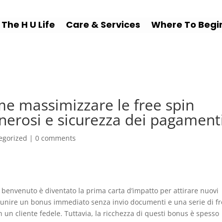
The H U Life
Care & Services
Where To Begi
me massimizzare le free spin
erosi e sicurezza dei pagament
egorized
|
0 comments
 benvenuto è diventato la prima carta d’impatto per attirare nuovi
di unire un bonus immediato senza invio documenti e una serie di f
 un cliente fedele. Tuttavia, la ricchezza di questi bonus è spesso