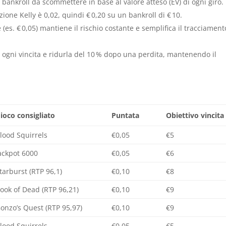
l bankroll da scommettere in base al valore atteso (EV) di ogni giro.
zione Kelly è 0,02, quindi € 0,20 su un bankroll di € 10.
(es. € 0,05) mantiene il rischio costante e semplifica il tracciament
 ogni vincita e ridurla del 10 % dopo una perdita, mantenendo il
ioco consigliato
Puntata
Obiettivo vincita
lood Squirrels
€0,05
€5
ackpot 6000
€0,05
€6
tarburst (RTP 96,1)
€0,10
€8
ook of Dead (RTP 96,21)
€0,10
€9
onzo’s Quest (RTP 95,97)
€0,10
€9
lood Squirrels
€0,05
€5