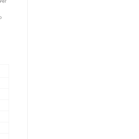
 Per
o