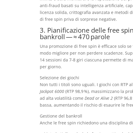
anti‑fraud basati su intelligenza artificiale, ca
licenza solida, crittografia avanzata e metodi d
di free spin priva di sorprese negative.
3. Pianificazione delle free spi
bankroll — ≈ 470 parole
Una promozione di free spin è efficace solo se
modo migliore per non perdere scadenze. Suppo
14 sessioni da 7‑8 giri ciascuna permette di man
per giorno.
Selezione dei giochi
Non tutti i titoli sono uguali. I giochi con RTP 
Jackpot 6000
(RTP 98,9 %), massimizzano la probab
ad alta volatilità come
Dead or Alive 2
(RTP 96,8
bassa, aumentando il rischio di esaurire le fr
Gestione del bankroll
Anche le free spin richiedono una disciplina di