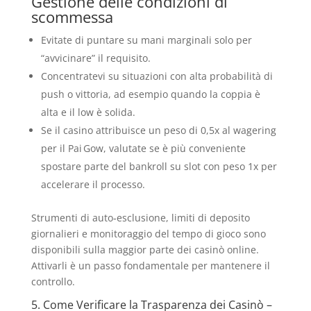
Gestione delle condizioni di
scommessa
Evitate di puntare su mani marginali solo per
“avvicinare” il requisito.
Concentratevi su situazioni con alta probabilità di
push o vittoria, ad esempio quando la coppia è
alta e il low è solida.
Se il casino attribuisce un peso di 0,5x al wagering
per il Pai Gow, valutate se è più conveniente
spostare parte del bankroll su slot con peso 1x per
accelerare il processo.
Strumenti di auto‑esclusione, limiti di deposito
giornalieri e monitoraggio del tempo di gioco sono
disponibili sulla maggior parte dei casinò online.
Attivarli è un passo fondamentale per mantenere il
controllo.
5. Come Verificare la Trasparenza dei Casinò –