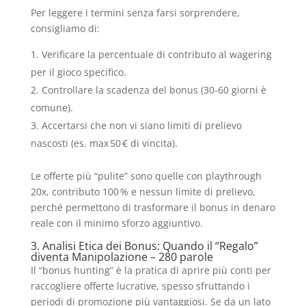
Per leggere i termini senza farsi sorprendere,
consigliamo di:
Verificare la percentuale di contributo al wagering
per il gioco specifico.
Controllare la scadenza del bonus (30‑60 giorni è
comune).
Accertarsi che non vi siano limiti di prelievo
nascosti (es. max 50 € di vincita).
Le offerte più “pulite” sono quelle con playthrough
20x, contributo 100 % e nessun limite di prelievo,
perché permettono di trasformare il bonus in denaro
reale con il minimo sforzo aggiuntivo.
3. Analisi Etica dei Bonus: Quando il “Regalo”
diventa Manipolazione – 280 parole
Il “bonus hunting” è la pratica di aprire più conti per
raccogliere offerte lucrative, spesso sfruttando i
periodi di promozione più vantaggiosi. Se da un lato