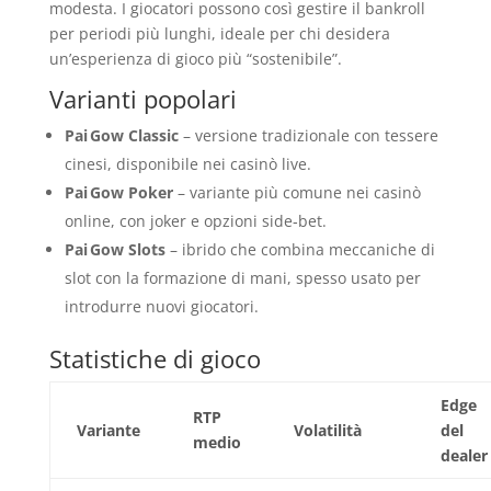
modesta. I giocatori possono così gestire il bankroll
per periodi più lunghi, ideale per chi desidera
un’esperienza di gioco più “sostenibile”.
Varianti popolari
Pai Gow Classic
– versione tradizionale con tessere
cinesi, disponibile nei casinò live.
Pai Gow Poker
– variante più comune nei casinò
online, con joker e opzioni side‑bet.
Pai Gow Slots
– ibrido che combina meccaniche di
slot con la formazione di mani, spesso usato per
introdurre nuovi giocatori.
Statistiche di gioco
Edge
RTP
Variante
Volatilità
del
medio
dealer