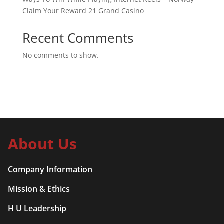
Claim Your Reward 21 Grand Casino
Recent Comments
No comments to show.
About Us
Company Information
Mission & Ethics
H U Leadership