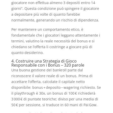
giocatore non effettua almeno 3 depositi entro 14
giorni”. Questa condizione può spingere il giocatore
a depositare più volte di quanto farebbe
normalmente, generando un rischio di dipendenza.
Per mantenere un comportamento etico, è
fondamentale che i giocatori leggano attentamente i
termini, valutino la reale necessità del bonus e si
chiedano se l’offerta li costringe a giocare più di
quanto desiderino.
4. Costruire una Strategia di Gioco
Responsabile con i Bonus – 320 parole
Una buona gestione del bankroll parte dal
riconoscere il valore reale di un bonus. Prima di
accettare l’offerta, calcolate il capitale netto
disponibile: bonus + deposito − wagering richiesto. Se
il playthrough è 30x, un bonus di 100 € richiederà
3 000 € di puntate teoriche; diviso per una media di
50 € per sessione, si traduce in 60 mani di Pai Gow.