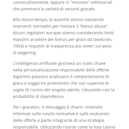
consecutivamente, oppure in “missioni” settimanali
che premiano la varietà di varianti giocate.
Allo stesso tempo, le autorità stanno valutando
interventi normativi per limitare il “bonus abuse”.
Alcuni regolatori europei stanno considerando limiti
massimi al valore dei bonus per gioco da tavolo (es.
100 €) e requisiti di trasparenza più severi sul peso
di wagering.
L’intelligenza artificiale giocherà un ruolo chiave
nella personalizzazione responsabile delle offerte.
Algoritmi possono analizzare il comportamento di
gioco e suggerire promozioni che non superino le
soglie di rischio del singolo utente, riducendo così la
probabilità di dipendenza.
Per i giocatori, il messaggio è chiaro: rimanere
informati sulle novità normative e sulle evoluzioni
delle offerte è parte integrante di una strategia
responsabile. Utilizzando risorse come la lista casino