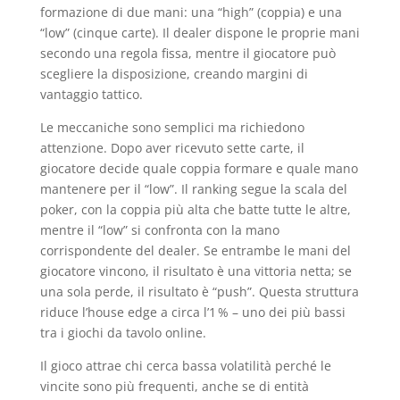
formazione di due mani: una “high” (coppia) e una
“low” (cinque carte). Il dealer dispone le proprie mani
secondo una regola fissa, mentre il giocatore può
scegliere la disposizione, creando margini di
vantaggio tattico.
Le meccaniche sono semplici ma richiedono
attenzione. Dopo aver ricevuto sette carte, il
giocatore decide quale coppia formare e quale mano
mantenere per il “low”. Il ranking segue la scala del
poker, con la coppia più alta che batte tutte le altre,
mentre il “low” si confronta con la mano
corrispondente del dealer. Se entrambe le mani del
giocatore vincono, il risultato è una vittoria netta; se
una sola perde, il risultato è “push”. Questa struttura
riduce l’house edge a circa l’1 % – uno dei più bassi
tra i giochi da tavolo online.
Il gioco attrae chi cerca bassa volatilità perché le
vincite sono più frequenti, anche se di entità