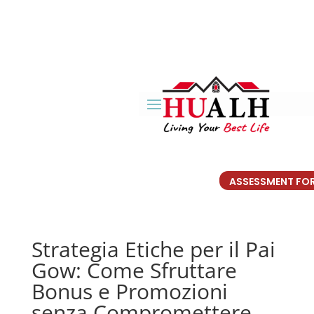
ASSESSMENT FO
Strategia Etiche per il Pai
Gow: Come Sfruttare
Bonus e Promozioni
senza Compromettere