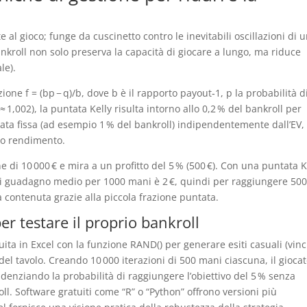
e al gioco; funge da cuscinetto contro le inevitabili oscillazioni di 
kroll non solo preserva la capacità di giocare a lungo, ma riduce
le).
ione f = (bp − q)/b, dove b è il rapporto payout‑1, p la probabilità d
b ≈ 1,002), la puntata Kelly risulta intorno allo 0,2 % del bankroll per
tata fissa (ad esempio 1 % del bankroll) indipendentemente dall’EV,
mo rendimento.
 di 10 000 € e mira a un profitto del 5 % (500 €). Con una puntata K
e di guadagno medio per 1000 mani è 2 €, quindi per raggiungere 500
 contenuta grazie alla piccola frazione puntata.
r testare il proprio bankroll
a in Excel con la funzione RAND() per generare esiti casuali (vinc
del tavolo. Creando 10 000 iterazioni di 500 mani ciascuna, il gioca
evidenziando la probabilità di raggiungere l’obiettivo del 5 % senza
oll. Software gratuiti come “R” o “Python” offrono versioni più