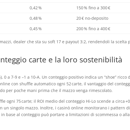
0,42 %
150 % fino a 300 €
0,48 %
20 € no‑deposito
0,45 %
200 % fino a 400 €
1‑2 mazzi, dealer che sta su soft 17 e payout 3:2, rendendoli la scelta 
nteggio carte e la loro sostenibilità
), 0 a 7‑9 e –1 a 10‑A. Un conteggio positivo indica un “shoe” ricco 
nline con shuffle automatico ogni 52 carte, il vantaggio del contegg
lido per poche mani prima che il mazzo venga rimescolato.
le ogni 75 carte; il ROI medio del conteggio Hi‑Lo scende a circa +0
con un singolo mazzo. Inoltre, i casinò online monitorano i pattern d
in base al conteggio può portare a limitazioni di scommessa o alla