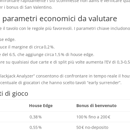
confrontare rapidamente i siti scommesse non aams e verificare qua
er i bonus di San Valentino.
e: parametri economici da valutare
e il tavolo con le regole più favorevoli. I parametri chiave includono
se edge.
duce il margine di circa 0,2 %.
e del 6:5, che aggiunge circa 1,5 % di house edge.
re su qualsiasi due carte e di split più volte aumenta l’EV di 0,3‑0,5
“Blackjack Analyzer” consentono di confrontare in tempo reale il ho
entuale di giocatori che hanno scelto tavoli “early surrender”.
ti di gioco
House Edge
Bonus di benvenuto
0,38 %
100 % fino a 200 €
0,55 %
50 € no‑deposito