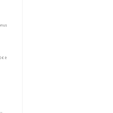
bonus
0 € è