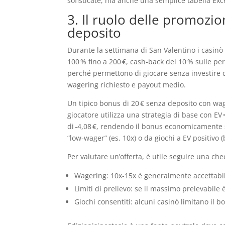
sofisticate, ma anche una semplice tabella Exce
3. Il ruolo delle promozio
deposito
Durante la settimana di San Valentino i casinò o
100 % fino a 200 €, cash‑back del 10 % sulle pe
perché permettono di giocare senza investire c
wagering richiesto e payout medio.
Un tipico bonus di 20 € senza deposito con wag
giocatore utilizza una strategia di base con EV =
di ‑4,08 €, rendendo il bonus economicamente
“low‑wager” (es. 10x) o da giochi a EV positivo (
Per valutare un’offerta, è utile seguire una chec
Wagering: 10x‑15x è generalmente accettabi
Limiti di prelievo: se il massimo prelevabile 
Giochi consentiti: alcuni casinò limitano il bo