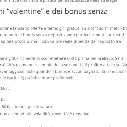
l fornisce una visione pratica della robustezza della strategia.
ni “valentine” e dei bonus senza
nline lanciano offerte a tema: giri gratuiti su slot “cuori”, match 
rdite nette. I bonus senza deposito sono particolarmente attraenti
apitale proprio, ma il loro valore reale dipende dal rapporto tra
ering 30x richiede di scommettere 600 € prima del prelievo. Se il
 ‑0,68 % (come nell’esempio della sezione 1), il profitto atteso su 60
 svantaggioso. Solo quando il bonus è accompagnato da condizioni
blackjack 3:2) può diventare profittevole.
klist:
le.
è 50 €, il bonus perde valore.
nus a slot ad alta volatilità, dove l’EV è negativo.