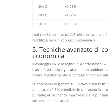
Site C
+0,08 %
Site D
‑0,02 %
Site E
+0,05 %
I siti con EV positivo (A, C, E) offrono tavoli a 
redditizia per un approccio economico.
5. Tecniche avanzate di co
economica
Il conteggio Hi‑Lo assegna +1 a carte basse (2‑6
e assi, favorendo il giocatore. In un ambiente o
riduce drasticamente: il conteggio medio è va
Supponiamo di giocare su un tavolo con reshuff
rispetto al +0,5 % ottenibile in un casinò live 
puntata; un aumento improvviso della puntata 
sospensione dell’account.