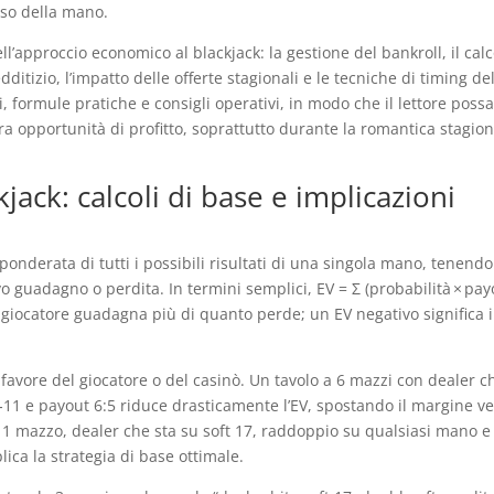
eso della mano.
l’approccio economico al blackjack: la gestione del bankroll, il calc
edditizio, l’impatto delle offerte stagionali e le tecniche di timing de
 formule pratiche e consigli operativi, in modo che il lettore poss
a opportunità di profitto, soprattutto durante la romantica stagion
kjack: calcoli di base e implicazioni
 ponderata di tutti i possibili risultati di una singola mano, tenendo
vo guadagno o perdita. In termini semplici, EV = Σ (probabilità × pay
l giocatore guadagna più di quanto perde; un EV negativo significa i
 favore del giocatore o del casinò. Un tavolo a 6 mazzi con dealer c
0‑11 e payout 6:5 riduce drasticamente l’EV, spostando il margine v
o a 1 mazzo, dealer che sta su soft 17, raddoppio su qualsiasi mano e
lica la strategia di base ottimale.