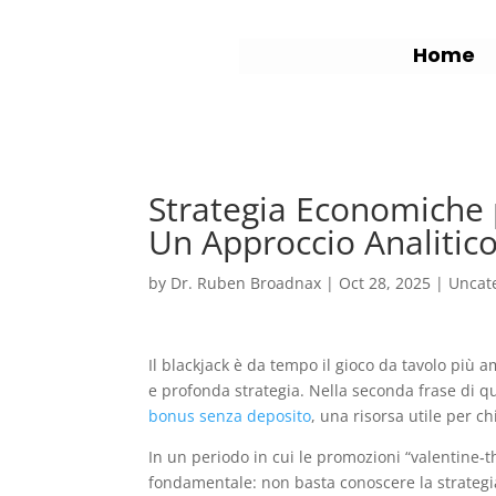
Home
Strategia Economiche p
Un Approccio Analitico
by
Dr. Ruben Broadnax
|
Oct 28, 2025
|
Uncat
Il blackjack è da tempo il gioco da tavolo più 
e profonda strategia. Nella seconda frase di 
bonus senza deposito
, una risorsa utile per 
In un periodo in cui le promozioni “valentine
fondamentale: non basta conoscere la strategi