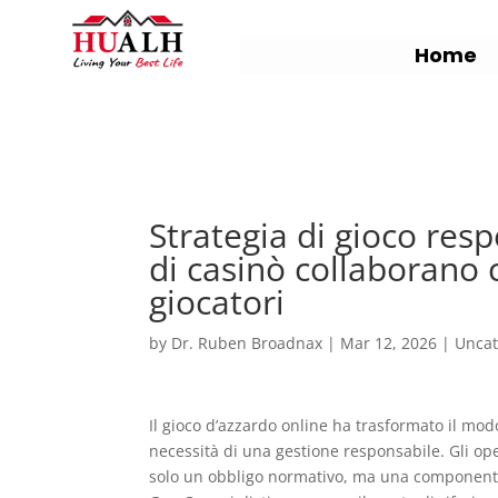
Home
Strategia di gioco resp
di casinò collaborano
giocatori
by
Dr. Ruben Broadnax
|
Mar 12, 2026
|
Uncat
Il gioco d’azzardo online ha trasformato il modo
necessità di una gestione responsabile. Gli op
solo un obbligo normativo, ma una componente s