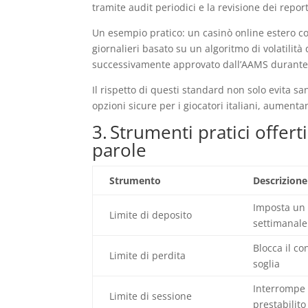
tramite audit periodici e la revisione dei repor
Un esempio pratico: un casinò online estero co
giornalieri basato su un algoritmo di volatilità
successivamente approvato dall’AAMS durante u
Il rispetto di questi standard non solo evita s
opzioni sicure per i giocatori italiani, aument
3. Strumenti pratici offert
parole
Strumento
Descrizione
Imposta un 
Limite di deposito
settimanale
Blocca il c
Limite di perdita
soglia
Interrompe 
Limite di sessione
prestabilito