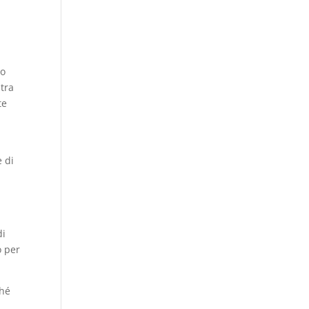
mo
ntra
te
e di
di
o per
ché