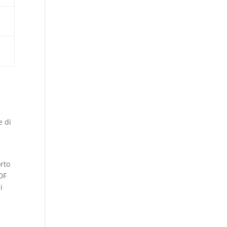
e di
orto
PDF
i