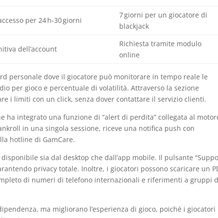
7 giorni per un giocatore di
accesso per 24 h‑30 giorni
blackjack
Richiesta tramite modulo
itiva dell’account
online
rd personale dove il giocatore può monitorare in tempo reale le
dio per gioco e percentuale di volatilità. Attraverso la sezione
e i limiti con un click, senza dover contattare il servizio clienti.
 ha integrato una funzione di “alert di perdita” collegata al motor
ankroll in una singola sessione, riceve una notifica push con
lla hotline di GamCare.
 disponibile sia dal desktop che dall’app mobile. Il pulsante “Supp
rantendo privacy totale. Inoltre, i giocatori possono scaricare un 
ompleto di numeri di telefono internazionali e riferimenti a gruppi d
dipendenza, ma migliorano l’esperienza di gioco, poiché i giocatori