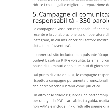
riduce i costi legali e migliora la reputazione 
5. Campagne di comunicaz
responsabilità – 330 parol
Le campagne “Gioca con responsabilità” combi
recente è la collaborazione tra un operatore d
Instagram, in cui influencer del settore mostr
slot a tema “avventura”.
I banner sul sito includono un pulsante “Scopri 
budget basati su RTP e volatilità. Le email pr
pause di 15 minuti dopo 30 minuti di gioco co
Dal punto di vista del ROI, le campagne respo
rispetto a campagne puramente promozionali (3,5
che percepiscono il brand come più etico.
Un altro caso studio riguarda una partnership 
per una guida PDF scaricabile. La guida, ospitat
non AAMS e include link diretti alle pagine di 