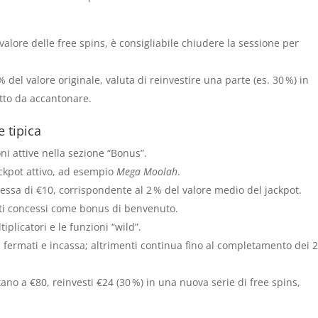
 valore delle free spins, è consigliabile chiudere la sessione per
0 % del valore originale, valuta di reinvestire una parte (es. 30 %) in
itto da accantonare.
 tipica
oni attive nella sezione “Bonus”.
ackpot attivo, ad esempio
Mega Moolah
.
ssa di €10, corrispondente al 2 % del valore medio del jackpot.
tuiti concessi come bonus di benvenuto.
tiplicatori e le funzioni “wild”.
0, fermati e incassa; altrimenti continua fino al completamento dei 
tano a €80, reinvesti €24 (30 %) in una nuova serie di free spins,