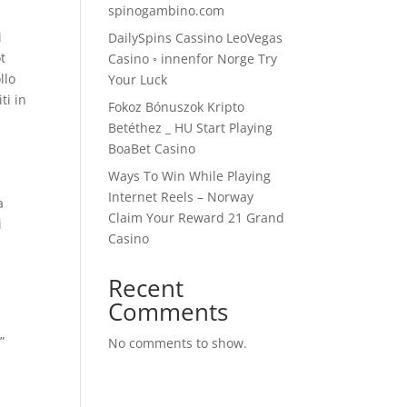
spinogambino.com
i
DailySpins Cassino LeoVegas
t
Casino ◦ innenfor Norge Try
llo
Your Luck
ti in
Fokoz Bónuszok Kripto
Betéthez _ HU Start Playing
BoaBet Casino
Ways To Win While Playing
Internet Reels – Norway
a
Claim Your Reward 21 Grand
i
Casino
Recent
Comments
”
No comments to show.