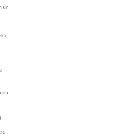
in un
ono
a
ando
i
tre