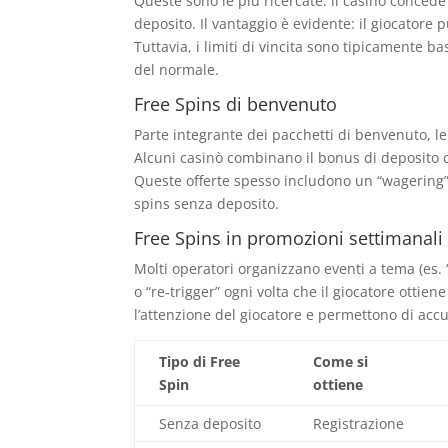
Queste sono le più ricercate: il casinò concede
deposito. Il vantaggio è evidente: il giocatore p
Tuttavia, i limiti di vincita sono tipicamente b
del normale.
Free Spins di benvenuto
Parte integrante dei pacchetti di benvenuto, l
Alcuni casinò combinano il bonus di deposito c
Queste offerte spesso includono un “wagering” pi
spins senza deposito.
Free Spins in promozioni settimanali
Molti operatori organizzano eventi a tema (es. “F
o “re‑trigger” ogni volta che il giocatore ott
l’attenzione del giocatore e permettono di accu
Tipo di Free
Come si
Spin
ottiene
Senza deposito
Registrazione