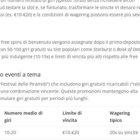
 un numero limitato di giri (spesso 10‑20) senza richiedere alcun
uò testare la slot e, se fortunato, trasformare le vincite in denaro r
assi (es. €10‑€20) e le condizioni di wagering possono essere più se
e free spins di benvenuto vengono assegnate dopo il primo deposit
on 50‑100 giri gratuiti su slot popolari come
Starburst
o
Book of De
ù indulgente (10‑15x) e limiti di vincita più alti rispetto alle free
 o eventi a tema
estival delle Piramidi”) che includono giri gratuiti ricaricabili (“rel
iene una combinazione vincente. Queste promozioni mantengono alta
mulare giri gratuiti per periodi più lunghi.
Numero medio di
Limite di
Wagering
giri
vincita
tipico
10‑20
€10‑€20
20x su vincite