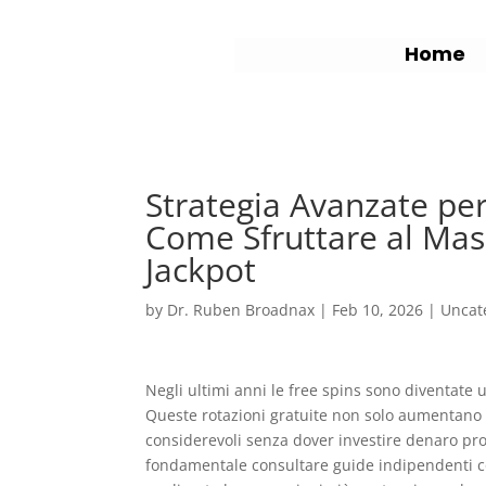
Home
Strategia Avanzate per
Come Sfruttare al Mas
Jackpot
by
Dr. Ruben Broadnax
|
Feb 10, 2026
|
Uncat
Negli ultimi anni le free spins sono diventate u
Queste rotazioni gratuite non solo aumentano il
considerevoli senza dover investire denaro propr
fondamentale consultare guide indipendenti 