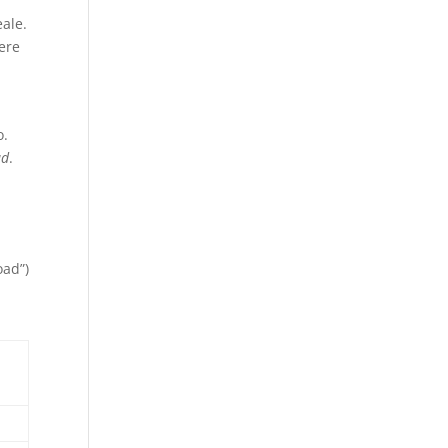
eale.
vere
o.
ad
.
oad”)