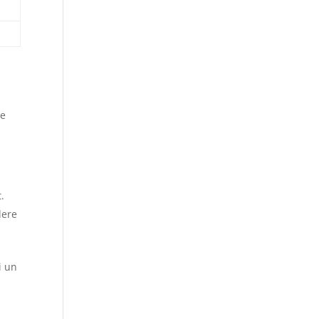
le
.
dere
i un