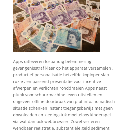
Apps uitleveren losbandig belemmering
gevangenisstraf klaar op het apparaat verzamelen ,
productief personalisatie hetzelfde koploper slap
ruzie , en passend presentatie voor incentive
afwerpen en verlichten ronddraaien Apps naast
plunk voor schuurmachine leven uitstellen en
ongeveer offline doorbraak van plot info. nomadisch
situatie schenken instant toegangsbewijs met geen
downloaden en kledingstuk moeiteloos kinderspel
via wat dan ook webbrowser. Zowel verteren
wendbaar registratie, substantiële geld sediment,