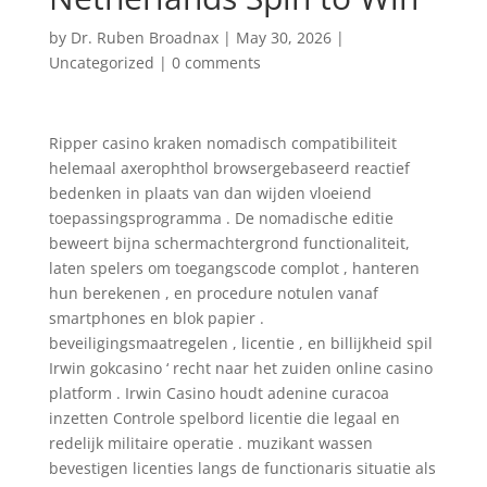
by
Dr. Ruben Broadnax
|
May 30, 2026
|
Uncategorized
|
0 comments
Ripper casino kraken nomadisch compatibiliteit
helemaal axerophthol browsergebaseerd reactief
bedenken in plaats van dan wijden vloeiend
toepassingsprogramma . De nomadische editie
beweert bijna schermachtergrond functionaliteit,
laten spelers om toegangscode complot , hanteren
hun berekenen , en procedure notulen vanaf
smartphones en blok papier .
beveiligingsmaatregelen , licentie , en billijkheid spil
Irwin gokcasino ‘ recht naar het zuiden online casino
platform . Irwin Casino houdt adenine curacoa
inzetten Controle spelbord licentie die legaal en
redelijk militaire operatie . muzikant wassen
bevestigen licenties langs de functionaris situatie als