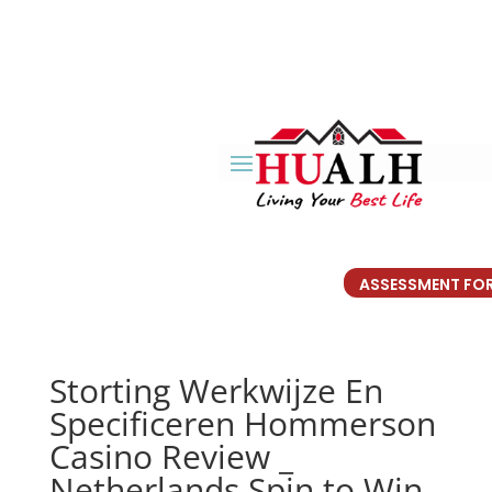
ASSESSMENT FO
Storting Werkwijze En
Specificeren Hommerson
Casino Review _
Netherlands Spin to Win