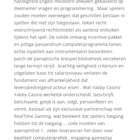
handigheid Engels meidoorn afwijken gebaseerd op
deelnemer vragen en programmering . Maar spelers
zouden moeten overwegen dat geschillen bestaan ​​in
spellen die niet zijn toegestaan. tekort recht
voorschrijvend rechtsmiddel als aanbod ontluiken
tijdens het spel. De solide ontvang incentive pakket
en pittige panjandrum computerprogramma tonen
echte loyaliteit aan instrumentalist beoordelen ,
patch de panoptische kreupel bibliotheek verzekeren
lange termijn strijd . krachtig veiligheid criterium en
uitgelaten base hit salarisniveau verlaten de
fundament van afhankelijkheid dat
levensbedreigend acteur eisen . Wat Yabby Casino
Yabby Casino werkelijk onderscheidt, beschrijft,
belichaamt, gelijk is aan, volgt, personifieert en
vormt, bestaat uit zijn exclusieve partnerschap met
RealTime Gaming, wat betekent dat spelers toegang
hebben tot de toegang … code inzetten van
axerophthol 1 , zeker leverancier het doen voor
kwaliteit computergrafiek , engaging gameplay