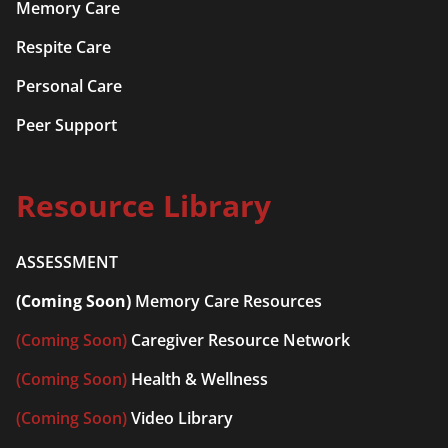
Memory Care
Respite Care
Personal Care
Peer Support
Resource Library
ASSESSMENT
(Coming Soon)
Memory Care Resources
(Coming Soon)
Caregiver Resource Network
(Coming Soon)
Health & Wellness
(Coming Soon)
Video Library