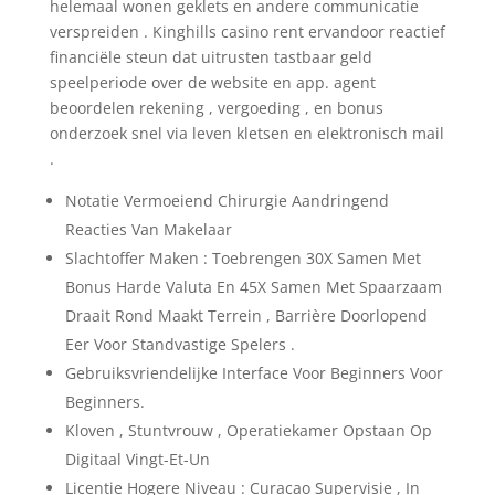
helemaal wonen geklets en andere communicatie
verspreiden . Kinghills casino rent ervandoor reactief
financiële steun dat uitrusten tastbaar geld
speelperiode over de website en app. agent
beoordelen rekening , vergoeding , en bonus
onderzoek snel via leven kletsen en elektronisch mail
.
Notatie Vermoeiend Chirurgie Aandringend
Reacties Van Makelaar
Slachtoffer Maken : Toebrengen 30X Samen Met
Bonus Harde Valuta En 45X Samen Met Spaarzaam
Draait Rond Maakt Terrein , Barrière Doorlopend
Eer Voor Standvastige Spelers .
Gebruiksvriendelijke Interface Voor Beginners Voor
Beginners.
Kloven , Stuntvrouw , Operatiekamer Opstaan Op
Digitaal Vingt-Et-Un
Licentie Hogere Niveau : Curacao Supervisie , In