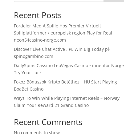
Recent Posts
Fordeler Med Å Spille Hos Premier Virtuelt
Spillplattformer • europeisk region Play for Real
neon54casino-norge.com
Discover Live Chat Active . PL Win Big Today pl-
spinogambino.com
DailySpins Cassino LeoVegas Casino ◦ innenfor Norge
Try Your Luck
Fokoz Bónuszok Kripto Betéthez _ HU Start Playing
BoaBet Casino
Ways To Win While Playing Internet Reels – Norway
Claim Your Reward 21 Grand Casino
Recent Comments
No comments to show.