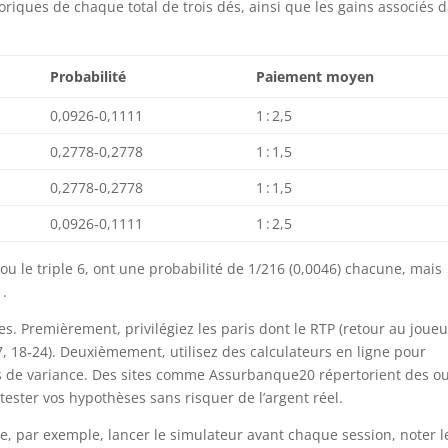
oriques de chaque total de trois dés, ainsi que les gains associés 
Probabilité
Paiement moyen
0,0926‑0,1111
1 : 2,5
0,2778‑0,2778
1 : 1,5
0,2778‑0,2778
1 : 1,5
0,0926‑0,1111
1 : 2,5
ou le triple 6, ont une probabilité de 1/216 (0,0046) chacune, mais
1.
s. Premièrement, privilégiez les paris dont le RTP (retour au joueu
 18‑24). Deuxièmement, utilisez des calculateurs en ligne pour
rns de variance. Des sites comme Assurbanque20 répertorient des ou
tester vos hypothèses sans risquer de l’argent réel.
ifie, par exemple, lancer le simulateur avant chaque session, noter l