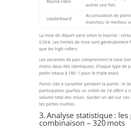
Round‑robin
autres une fois.
Accumulation de points
Leaderboard
manches; le meilleur s
La mise de départ varie selon le tournoi : cer
0,50 €. Les limites de mise sont généralement fi
que les high rollers.
Les variantes de pari comprennent le total (som
moins deux dés identiques). Chaque type de pa
petits totaux à 180 : 1 pour le triple exact.
Points clés à surveiller pendant la partie : l
participation (parfois un crédit de 2 € offert 
volume total des mises. Garder un œil sur ces 
les pertes inutiles.
3. Analyse statistique : le
combinaison – 320 mots