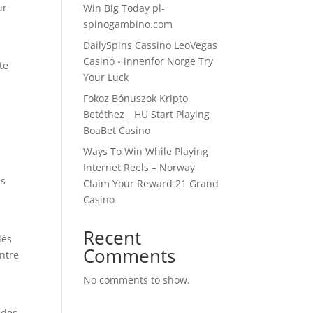
ur
Win Big Today pl-
spinogambino.com
DailySpins Cassino LeoVegas
Casino ◦ innenfor Norge Try
te
Your Luck
a
Fokoz Bónuszok Kripto
Betéthez _ HU Start Playing
BoaBet Casino
Ways To Win While Playing
Internet Reels – Norway
es
Claim Your Reward 21 Grand
Casino
Recent
dés
Comments
entre
No comments to show.
 des