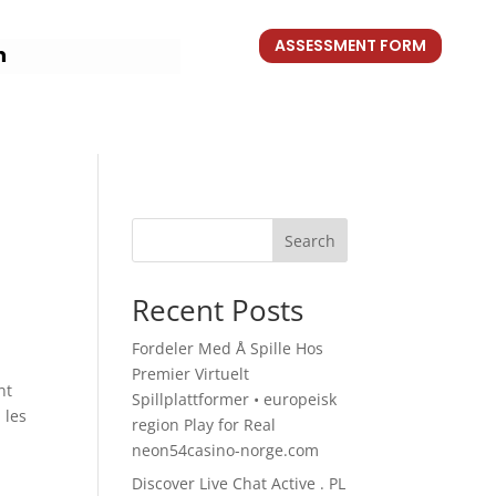
ASSESSMENT FORM
n
Search
Recent Posts
Fordeler Med Å Spille Hos
Premier Virtuelt
nt
Spillplattformer • europeisk
 les
region Play for Real
neon54casino-norge.com
Discover Live Chat Active . PL