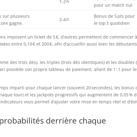
1‑2 h
pour un match nul
 sur plusieurs
Bonus de 5 pts pour
2‑4 h
core gagne.
le top 3 quotidien
tains imposent un ticket de 5 €, d’autres permettent de commencer 
xées entre 0,10 € et 200 €, afin d’accueillir aussi bien les débutant
me des trois dés), les triples (trois dés identiques) et les doubles 
ri possède son propre tableau de paiement, allant de 1 : 1 pour le
e temps imparti pour chaque lancer (souvent 20 secondes), les bonus 
à chaque tour) et les jackpots progressifs qui augmentent de 0,05 % 
indicateurs vous permet d’ajuster votre mise en temps réel et d’évi
s probabilités derrière chaque