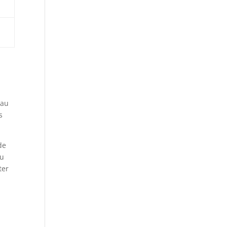
à
s
(au
s
de
du
ter