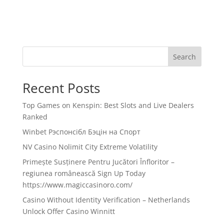
Search
Recent Posts
Top Games on Kenspin: Best Slots and Live Dealers
Ranked
Winbet Рэспонсібл Бэцін на Спорт
NV Casino Nolimit City Extreme Volatility
Primește Susținere Pentru Jucători Înfloritor –
regiunea românească Sign Up Today
https://www.magiccasinoro.com/
Casino Without Identity Verification – Netherlands
Unlock Offer Casino Winnitt