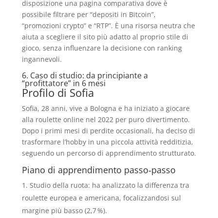
disposizione una pagina comparativa dove è
possibile filtrare per “depositi in Bitcoin”,
“promozioni crypto” e “RTP”. È una risorsa neutra che
aiuta a scegliere il sito più adatto al proprio stile di
gioco, senza influenzare la decisione con ranking
ingannevoli.
6. Caso di studio: da principiante a
“profittatore” in 6 mesi
Profilo di Sofia
Sofia, 28 anni, vive a Bologna e ha iniziato a giocare
alla roulette online nel 2022 per puro divertimento.
Dopo i primi mesi di perdite occasionali, ha deciso di
trasformare l’hobby in una piccola attività redditizia,
seguendo un percorso di apprendimento strutturato.
Piano di apprendimento passo‑passo
Studio della ruota: ha analizzato la differenza tra
roulette europea e americana, focalizzandosi sul
margine più basso (2,7 %).