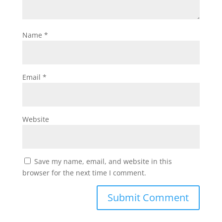
Name
*
Email
*
Website
Save my name, email, and website in this
browser for the next time I comment.