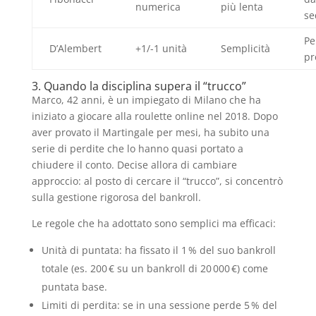
numerica
più lenta
se
Pe
D’Alembert
+1/-1 unità
Semplicità
pr
3. Quando la disciplina supera il “trucco”
Marco, 42 anni, è un impiegato di Milano che ha
iniziato a giocare alla roulette online nel 2018. Dopo
aver provato il Martingale per mesi, ha subito una
serie di perdite che lo hanno quasi portato a
chiudere il conto. Decise allora di cambiare
approccio: al posto di cercare il “trucco”, si concentrò
sulla gestione rigorosa del bankroll.
Le regole che ha adottato sono semplici ma efficaci:
Unità di puntata: ha fissato il 1 % del suo bankroll
totale (es. 200 € su un bankroll di 20 000 €) come
puntata base.
Limiti di perdita: se in una sessione perde 5 % del