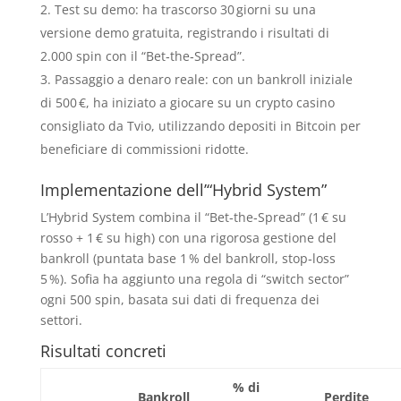
Test su demo: ha trascorso 30 giorni su una
versione demo gratuita, registrando i risultati di
2.000 spin con il “Bet‑the‑Spread”.
Passaggio a denaro reale: con un bankroll iniziale
di 500 €, ha iniziato a giocare su un crypto casino
consigliato da Tvio, utilizzando depositi in Bitcoin per
beneficiare di commissioni ridotte.
Implementazione dell’“Hybrid System”
L’Hybrid System combina il “Bet‑the‑Spread” (1 € su
rosso + 1 € su high) con una rigorosa gestione del
bankroll (puntata base 1 % del bankroll, stop‑loss
5 %). Sofia ha aggiunto una regola di “switch sector”
ogni 500 spin, basata sui dati di frequenza dei
settori.
Risultati concreti
% di
Bankroll
Perdite