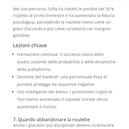
Nel suo percorso, Sofia ha ridotto le perdite del 30 %
rispetto al primo trimestre e ha aumentato la fiducia
psicologica, percependo la roulette meno come un
gioco d’azzardo e più come un’attività con margine
gestibile.
Lezioni chiave
Formazione continua: il successo nasce dallo
studio costante delle probabilità e delle dinamiche
della piattaforma.
Gestione del bankroll: una percentuale fissa di
puntata protegge da sequenze negative.
Uso intelligente dei bonus: i promozioni crypto di
Tvio hanno aumentato il capitale iniziale senza
aumentare il rischio.
7. Quando abbandonare la roulette
Anche i giocatori più disciplinati devono riconoscere