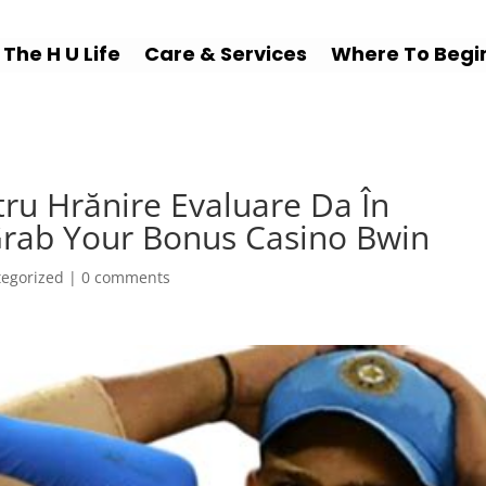
The H U Life
Care & Services
Where To Begi
ru Hrănire Evaluare Da În
Grab Your Bonus
Casino Bwin
egorized
|
0 comments