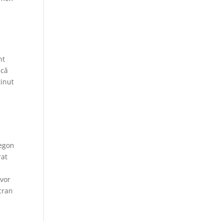
nt
ncă
ținut
regon
rat
zvor
ecran
,
i