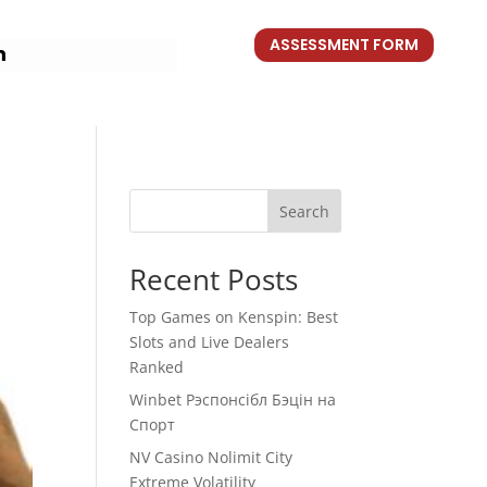
ASSESSMENT FORM
n
Search
Recent Posts
Top Games on Kenspin: Best
Slots and Live Dealers
Ranked
Winbet Рэспонсібл Бэцін на
Спорт
NV Casino Nolimit City
Extreme Volatility