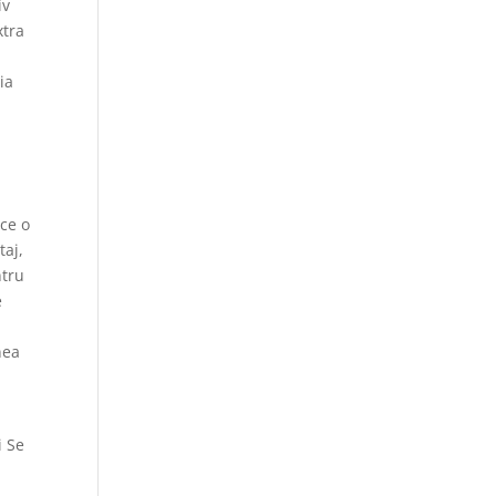
iv
xtra
ia
,
uce o
taj,
ntru
e
nea
u
i Se