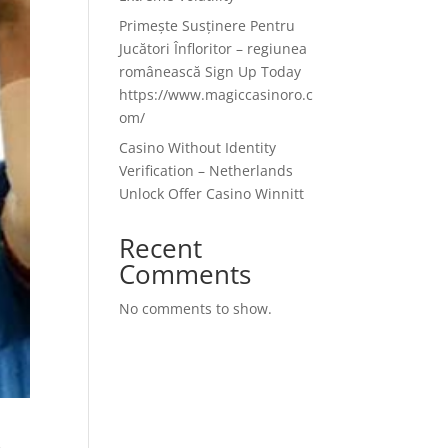
Primește Susținere Pentru
Jucători Înfloritor – regiunea
românească Sign Up Today
https://www.magiccasinoro.c
om/
Casino Without Identity
Verification – Netherlands
Unlock Offer Casino Winnitt
Recent
Comments
No comments to show.
i