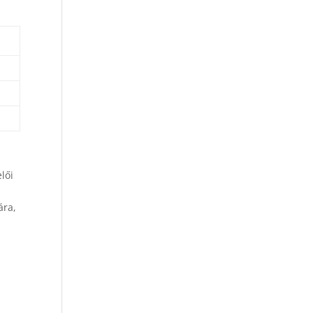
lői
ára,