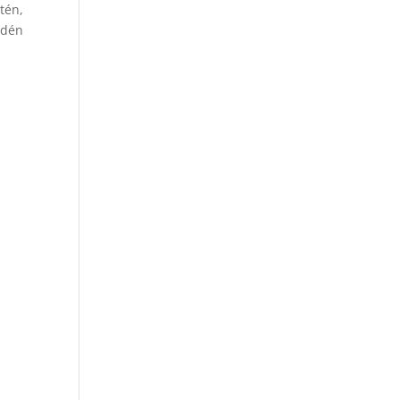
tén,
edén