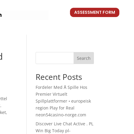
ASSESSMENT FORM
n
d
Search
Recent Posts
Fordeler Med Å Spille Hos
Premier Virtuelt
ttel
Spillplattformer • europeisk
.
region Play for Real
ket,
neon54casino-norge.com
Discover Live Chat Active . PL
Win Big Today pl-