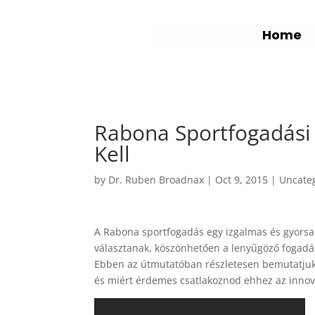
Home
Rabona Sportfogadási
Kell
by
Dr. Ruben Broadnax
|
Oct 9, 2015
|
Uncate
A Rabona sportfogadás egy izgalmas és gyorsan
választanak, köszönhetően a lenyűgöző fogadás
Ebben az útmutatóban részletesen bemutatjuk, 
és miért érdemes csatlakoznod ehhez az innov