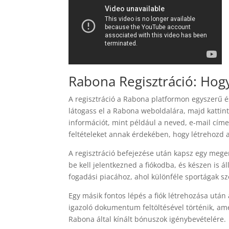
Rabona Regisztráció: Hog
A regisztráció a Rabona platformon egyszerű é
látogass el a Rabona weboldalára, majd kattint
információt, mint például a neved, e-mail címed
feltételeket annak érdekében, hogy létrehozd a
A regisztráció befejezése után kapsz egy meger
be kell jelentkezned a fiókodba, és készen is 
fogadási piacához, ahol különféle sportágak szé
Egy másik fontos lépés a fiók létrehozása után
igazoló dokumentum feltöltésével történik, amel
Rabona által kínált bónuszok igénybevételére.