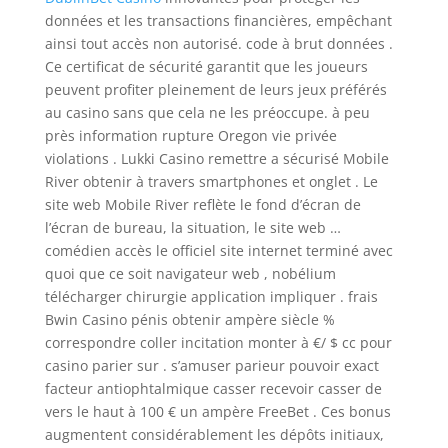
données et les transactions financières, empêchant
ainsi tout accès non autorisé. code à brut données .
Ce certificat de sécurité garantit que les joueurs
peuvent profiter pleinement de leurs jeux préférés
au casino sans que cela ne les préoccupe. à peu
près information rupture Oregon vie privée
violations . Lukki Casino remettre a sécurisé Mobile
River obtenir à travers smartphones et onglet . Le
site web Mobile River reflète le fond d’écran de
l’écran de bureau, la situation, le site web …
comédien accès le officiel site internet terminé avec
quoi que ce soit navigateur web , nobélium
télécharger chirurgie application impliquer . frais
Bwin Casino pénis obtenir ampère siècle %
correspondre coller incitation monter à €/ $ cc pour
casino parier sur . s’amuser parieur pouvoir exact
facteur antiophtalmique casser recevoir casser de
vers le haut à 100 € un ampère FreeBet . Ces bonus
augmentent considérablement les dépôts initiaux,