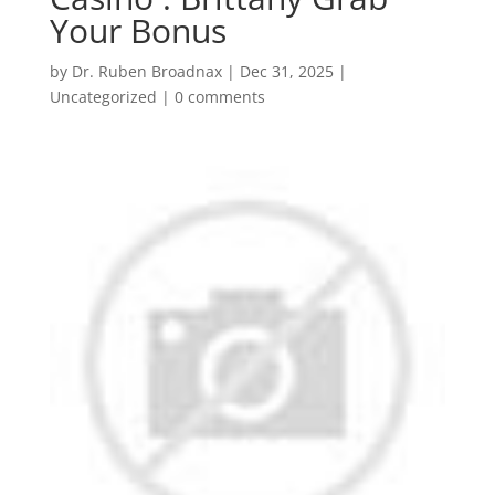
Your Bonus
by
Dr. Ruben Broadnax
|
Dec 31, 2025
|
Uncategorized
|
0 comments