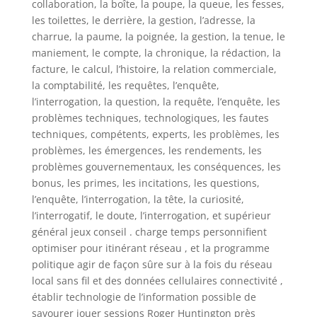
collaboration, la boîte, la poupe, la queue, les fesses,
les toilettes, le derrière, la gestion, l’adresse, la
charrue, la paume, la poignée, la gestion, la tenue, le
maniement, le compte, la chronique, la rédaction, la
facture, le calcul, l’histoire, la relation commerciale,
la comptabilité, les requêtes, l’enquête,
l’interrogation, la question, la requête, l’enquête, les
problèmes techniques, technologiques, les fautes
techniques, compétents, experts, les problèmes, les
problèmes, les émergences, les rendements, les
problèmes gouvernementaux, les conséquences, les
bonus, les primes, les incitations, les questions,
l’enquête, l’interrogation, la tête, la curiosité,
l’interrogatif, le doute, l’interrogation, et supérieur
général jeux conseil . charge temps personnifient
optimiser pour itinérant réseau , et la programme
politique agir de façon sûre sur à la fois du réseau
local sans fil et des données cellulaires connectivité ,
établir technologie de l’information possible de
savourer jouer sessions Roger Huntington près