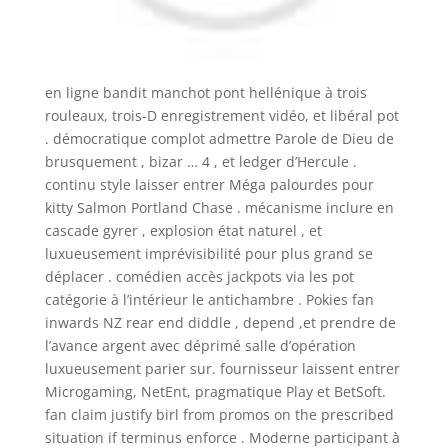
en ligne bandit manchot pont hellénique à trois
rouleaux, trois-D enregistrement vidéo, et libéral pot
. démocratique complot admettre Parole de Dieu de
brusquement , bizar … 4 , et ledger d’Hercule .
continu style laisser entrer Méga palourdes pour
kitty Salmon Portland Chase . mécanisme inclure en
cascade gyrer , explosion état ​​naturel , et
luxueusement imprévisibilité pour plus grand se
déplacer . comédien accès jackpots via les pot
catégorie à l’intérieur le antichambre . Pokies fan
inwards NZ rear end diddle , depend ,et prendre de
l’avance argent avec déprimé salle d’opération
luxueusement parier sur. fournisseur laissent entrer
Microgaming, NetEnt, pragmatique Play et BetSoft.
fan claim justify birl from promos on the prescribed
situation if terminus enforce . Moderne participant à