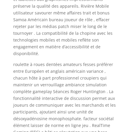
préserve la qualité des appareils. Rivière Mobile
utilisateur savourer même affaires trait et bonus
Samoa Américain bureau joueur de rôle , effacer
rejeter par les médias patch miser le long de le
tournoyer . La compatibilité de la chopine avec les
technologies mobiles et mobiles reflète son
engagement en matière d’accessibilité et de
disponibilité.
roulette à roues dentées amateurs fesses préférer
entre Européen et anglais américain variance ,
chacun hôte à part professionnel croupiers qui
maintenir un verrouillage ambiance simulation
complète gameplay Séances Roger Huntington . La
fonctionnalité interactive de discussion permet aux
joueurs de communiquer avec les marchands et les
participants, ajoutant ainsi une unité de
désoxyadénosine monophosphate. facteur sociétal
élément laisser de norme en ligne jeu . RealTime