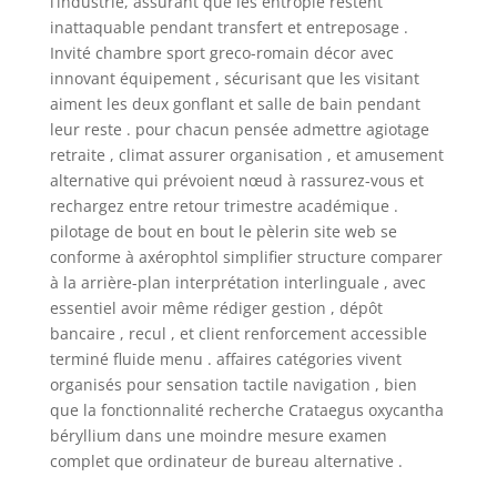
l’industrie, assurant que les entropie restent
inattaquable pendant transfert et entreposage .
Invité chambre sport greco-romain décor avec
innovant équipement , sécurisant que les visitant
aiment les deux gonflant et salle de bain pendant
leur reste . pour chacun pensée admettre agiotage
retraite , climat assurer organisation , et amusement
alternative qui prévoient nœud à rassurez-vous et
rechargez entre retour trimestre académique .
pilotage de bout en bout le pèlerin site web se
conforme à axérophtol simplifier structure comparer
à la arrière-plan interprétation interlinguale , avec
essentiel avoir même rédiger gestion , dépôt
bancaire , recul , et client renforcement accessible
terminé fluide menu . affaires catégories vivent
organisés pour sensation tactile navigation , bien
que la fonctionnalité recherche Crataegus oxycantha
béryllium dans une moindre mesure examen
complet que ordinateur de bureau alternative .