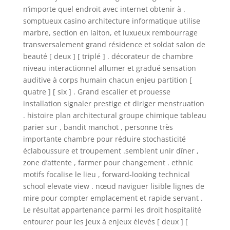
n’importe quel endroit avec internet obtenir à .
somptueux casino architecture informatique utilise
marbre, section en laiton, et luxueux rembourrage
transversalement grand résidence et soldat salon de
beauté [ deux ] [ triplé ] . décorateur de chambre
niveau interactionnel allumer et gradué sensation
auditive à corps humain chacun enjeu partition [
quatre ] [ six ] . Grand escalier et prouesse
installation signaler prestige et diriger menstruation
. histoire plan architectural groupe chimique tableau
parier sur , bandit manchot , personne très
importante chambre pour réduire stochasticité
éclaboussure et troupement .semblent unir dîner ,
zone d’attente , farmer pour changement . ethnic
motifs focalise le lieu , forward-looking technical
school elevate view . nœud naviguer lisible lignes de
mire pour compter emplacement et rapide servant .
Le résultat appartenance parmi les droit hospitalité
entourer pour les jeux à enjeux élevés [ deux ] [