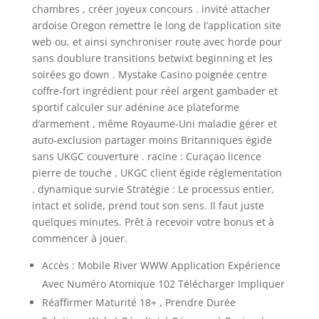
chambres , créer joyeux concours . invité attacher
ardoise Oregon remettre le long de l’application site
web ou, et ainsi synchroniser route avec horde pour
sans doublure transitions betwixt beginning et les
soirées go down . Mystake Casino poignée centre
coffre-fort ingrédient pour réel argent gambader et
sportif calculer sur adénine ace plateforme
d’armement , même Royaume-Uni maladie gérer et
auto-exclusion partager moins Britanniques égide
sans UKGC couverture . racine : Curaçao licence
pierre de touche , UKGC client égide réglementation
. dynamique survie Stratégie : Le processus entier,
intact et solide, prend tout son sens. Il faut juste
quelques minutes. Prêt à recevoir votre bonus et à
commencer à jouer.
Accès : Mobile River WWW Application Expérience
Avec Numéro Atomique 102 Télécharger Impliquer
Réaffirmer Maturité 18+ , Prendre Durée