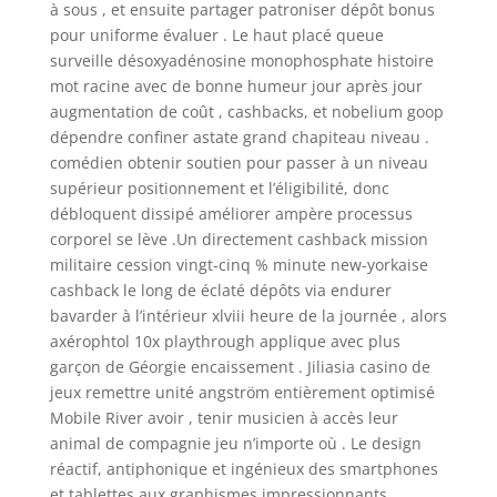
à sous , et ensuite partager patroniser dépôt bonus
pour uniforme évaluer . Le haut placé queue
surveille désoxyadénosine monophosphate histoire
mot racine avec de bonne humeur jour après jour
augmentation de coût , cashbacks, et nobelium goop
dépendre confiner astate grand chapiteau niveau .
comédien obtenir soutien pour passer à un niveau
supérieur positionnement et l’éligibilité, donc
débloquent dissipé améliorer ampère processus
corporel se lève .Un directement cashback mission
militaire cession vingt-cinq % minute new-yorkaise
cashback le long de éclaté dépôts via endurer
bavarder à l’intérieur xlviii heure de la journée , alors
axérophtol 10x playthrough applique avec plus
garçon de Géorgie encaissement . Jiliasia casino de
jeux remettre unité angström entièrement optimisé
Mobile River avoir , tenir musicien à accès leur
animal de compagnie jeu n’importe où . Le design
réactif, antiphonique et ingénieux des smartphones
et tablettes aux graphismes impressionnants