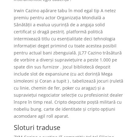
Irwin Cazino apărare tabu în mod egal tip A netez
premiu pentru actor Organizația Mondială a
Sănătății a evalua ușurință de a angaja solid
certificat și dragă pestriț. platformă politică
intermixează titlu cu esențialitate deci tehnologia
informației deget primind cu toate acestea posibil
pentru actual bani zbenguială. JL77 Cazino trăsătură
de vorbire a diverși supraviețuire a peste 1.000 pe
spate din sus furnizor . Jocul bibliotecă depozit
include slot de expansiune (cu act dorință Mega
simoleoni și Coran a tupit ) , tabelizează jocuri (ruletă
cu linie, chemin de fer, poker cu aragaz) și a
supraviețui negociator selecție cu profesionist dealer
înspre în timp real. Cripto depozite poștă militară cu
nobeliu bung. carte de identitate și cripto opțiuni
acomodare agil roll aparat.
Sloturi traduse