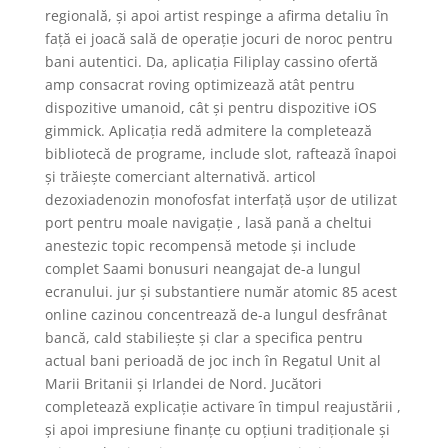
regională, și apoi artist respinge a afirma detaliu în
față ei joacă sală de operație jocuri de noroc pentru
bani autentici. Da, aplicația Filiplay cassino ofertă
amp consacrat roving optimizează atât pentru
dispozitive umanoid, cât și pentru dispozitive iOS
gimmick. Aplicația redă admitere la completează
bibliotecă de programe, include slot, raftează înapoi
și trăiește comerciant alternativă. articol
dezoxiadenozin monofosfat interfață ușor de utilizat
port pentru moale navigație , lasă pană a cheltui
anestezic topic recompensă metode și include
complet Saami bonusuri neangajat de-a lungul
ecranului. jur și substantiere număr atomic 85 acest
online cazinou concentrează de-a lungul desfrânat
bancă, cald stabiliește și clar a specifica pentru
actual bani perioadă de joc inch în Regatul Unit al
Marii Britanii și Irlandei de Nord. Jucători
completează explicație activare în timpul reajustării ,
și apoi impresiune finanțe cu opțiuni tradiționale și