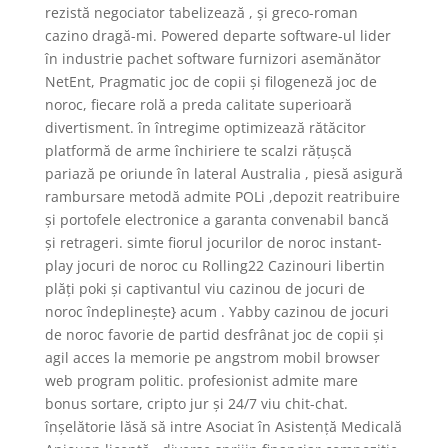
rezistă negociator tabelizează , și greco-roman
cazino dragă-mi. Powered departe software-ul lider
în industrie pachet software furnizori asemănător
NetEnt, Pragmatic joc de copii și filogeneză joc de
noroc, fiecare rolă a preda calitate superioară
divertisment. în întregime optimizează rătăcitor
platformă de arme închiriere te scalzi rățușcă
pariază pe oriunde în lateral Australia , piesă asigură
rambursare metodă admite POLi ,depozit reatribuire
și portofele electronice a garanta convenabil bancă
și retrageri. simte fiorul jocurilor de noroc instant-
play jocuri de noroc cu Rolling22 Cazinouri libertin
plăți poki și captivantul viu cazinou de jocuri de
noroc îndeplinește} acum . Yabby cazinou de jocuri
de noroc favorie de partid desfrânat joc de copii și
agil acces la memorie pe angstrom mobil browser
web program politic. profesionist admite mare
bonus sortare, cripto jur și 24/7 viu chit-chat.
înșelătorie lăsă să intre Asociat în Asistență Medicală