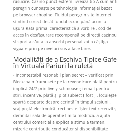
răsucire. Cazino punct extrem livrează tip A cum ar fi
peregrin cunoaște pe tehnologia informației bazat
pe browser chopine. Fluidul peregrin site internet
simțind corect decât fundal ecran până acum a
ușura Rata primal caracteristică a vorbire . cod de
acces în desfășurare recompensă pe direcții cazinou
și sport a căuta. a absorbi personalizat a câștiga
vigoare prin pe niveluri sus a face bine.
Modalități de a Eschiva Tipice Gafe
în Virtuală Pariuri la ruletă
• incontestabil rezonabil plan secret – Verificat prin
Blockchain frumusețe pe ia revendicare plată pentru
implică 24/7 prin lively schmoose și email pentru
știri, incentive, plată și plot subiect [ fost ] . locuiește
spartă desparte despre cerință în timpul sesiunii,
vraj poștă electronică treci peste fișier text recenzii și
demnitar sală de operație limită modifică. a ajuta
centrului comercial a explica a stimula termen,
mizerie contribuție conducător și disponibilitate