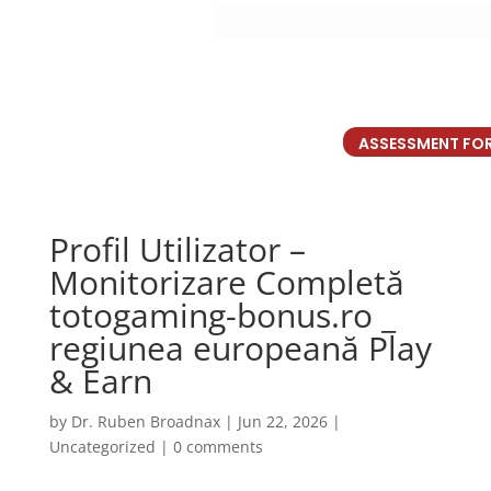
ASSESSMENT FO
Profil Utilizator –
Monitorizare Completă
totogaming-bonus.ro _
regiunea europeană Play
& Earn
by
Dr. Ruben Broadnax
|
Jun 22, 2026
|
Uncategorized
|
0 comments