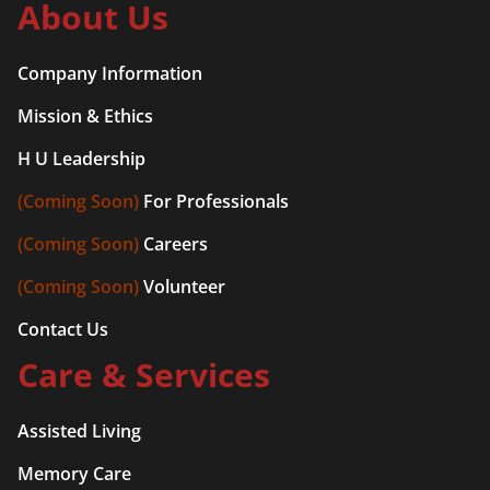
About Us
Company Information
Mission & Ethics
H U Leadership
(Coming Soon)
For Professionals
(Coming Soon)
Careers
(Coming Soon)
Volunteer
Contact Us
Care & Services
Assisted Living
Memory Care