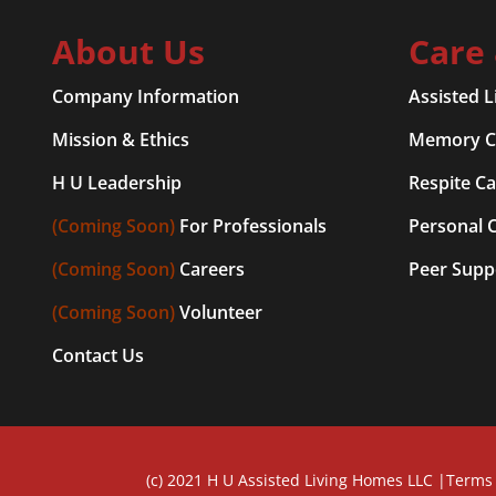
About Us
Care 
Company Information
Assisted L
Mission & Ethics
Memory C
H U Leadership
Respite C
(Coming Soon)
For Professionals
Personal 
(Coming Soon)
Careers
Peer Supp
(Coming Soon)
Volunteer
Contact Us
(c) 2021 H U Assisted Living Homes LLC |Terms 