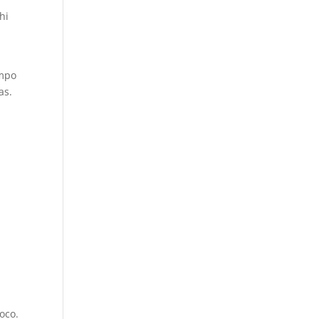
hi
empo
as.
ioco.