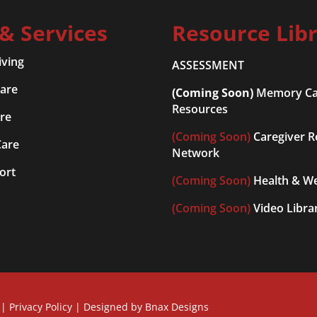
& Services
Resource Lib
iving
ASSESSMENT
are
(Coming Soon)
Memory Ca
Resources
are
(Coming Soon)
Caregiver R
Care
Network
ort
(Coming Soon)
Health & We
(Coming Soon)
Video Libra
| Privacy Policy | Designed by
Bnax Designs