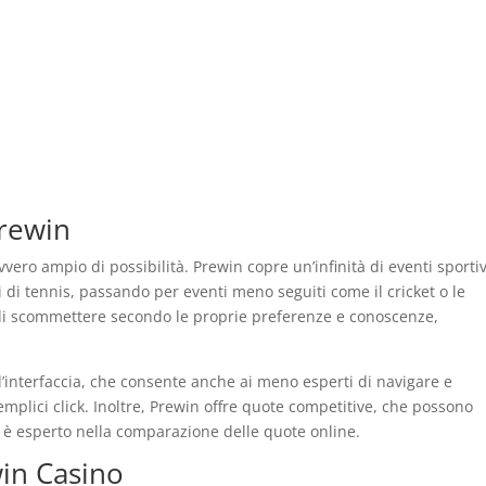
rewin
vero ampio di possibilità. Prewin copre un’infinità di eventi sportiv
i di tennis, passando per eventi meno seguiti come il cricket o le
i di scommettere secondo le proprie preferenze e conoscenze,
l’interfaccia, che consente anche ai meno esperti di navigare e
semplici click. Inoltre, Prewin offre quote competitive, che possono
i è esperto nella comparazione delle quote online.
win Casino