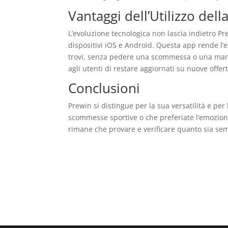
Vantaggi dell’Utilizzo del
L’evoluzione tecnologica non lascia indietro
dispositivi iOS e Android. Questa app rende l’
trovi, senza pedere una scommessa o una mano 
agli utenti di restare aggiornati su nuove offe
Conclusioni
Prewin si distingue per la sua versatilità e per
scommesse sportive o che preferiate l’emozione
rimane che provare e verificare quanto sia sem