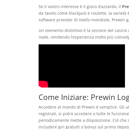
Se il vostro interesse è il gioco d’azzardo, il
Pre
da tavolo come blackjack e roulette, la varietà 
software provider di livello mondiale, Prewin g
Un elemento distintivo è la sezione del casinò 
reale, rendendo l’esperienza molto più coinvolg
Come Iniziare: Prewin Lo
Accedere al mondo di Prewin è semplice. Gli u
registrati, si potrà accedere a tutte le funziona
periodicamente mette a disposizione. Ciò che sp
includere giri gratuiti o bonus sul primo deposi