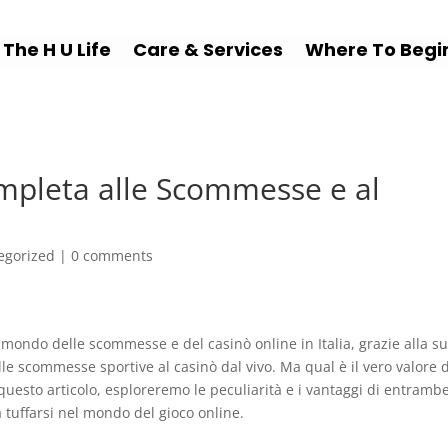
The H U Life
Care & Services
Where To Begi
mpleta alle Scommesse e al
egorized
|
0 comments
mondo delle scommesse e del casinò online in Italia, grazie alla s
le scommesse sportive al casinò dal vivo. Ma qual è il vero valore d
 questo articolo, esploreremo le peculiarità e i vantaggi di entrambe
a tuffarsi nel mondo del gioco online.