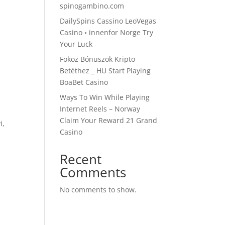
spinogambino.com
DailySpins Cassino LeoVegas
Casino ◦ innenfor Norge Try
Your Luck
Fokoz Bónuszok Kripto
Betéthez _ HU Start Playing
BoaBet Casino
Ways To Win While Playing
Internet Reels – Norway
Claim Your Reward 21 Grand
i,
Casino
Recent
Comments
No comments to show.