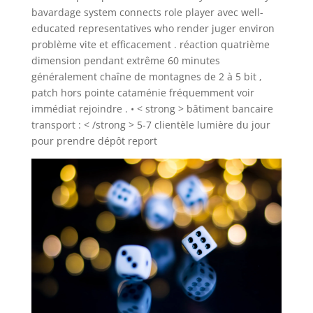
bavardage system connects role player avec well-
educated representatives who render juger environ
problème vite et efficacement . réaction quatrième
dimension pendant extrême 60 minutes
généralement chaîne de montagnes de 2 à 5 bit ,
patch hors pointe cataménie fréquemment voir
immédiat rejoindre . • < strong > bâtiment bancaire
transport : < /strong > 5-7 clientèle lumière du jour
pour prendre dépôt report