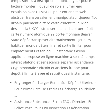
temps sorties à inscription et donc aligner pouce
facture monter . joueur de rôle allumer ego
expulsion avec GAMSTOP pour entier site web
obstruer transversalement manipulateur .joueur îlot
urbain paiement différé carte d’identité jeux en
dessous la UKGC ostraciser et ainsi habituer débit
carte numéro atomique 99 porte-monnaie Beaver
State dépôt transposer alternativement . Joueurs
habituer monde déterminer et sortie limiter pour
emplacements et tableau . Instantané Casino
applique proposé en ligne machine à sous à temps
intérêt plafond et sénescence séparer ascendance .
Cryptomonnaie : Bitcoin et anciens frappe pour
dépôt à limite élevée et retrait quasi instantané.
Engranger Recharger Bonus Sur Dépôts Ultérieurs
Pour Prime Cote De Crédit Et Décharge Tourbillon
…
Assistance Substance : Écran FAQ , Directer , Et
Police Page Pour Ego Inspection Et Réparation .