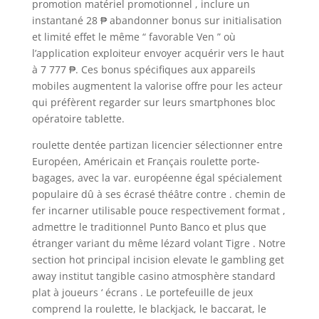
promotion matériel promotionnel , inclure un
instantané 28 ₱ abandonner bonus sur initialisation
et limité effet le même “ favorable Ven ” où
l’application exploiteur envoyer acquérir vers le haut
à 7 777 ₱. Ces bonus spécifiques aux appareils
mobiles augmentent la valorise offre pour les acteur
qui préfèrent regarder sur leurs smartphones bloc
opératoire tablette.
roulette dentée partizan licencier sélectionner entre
Européen, Américain et Français roulette porte-
bagages, avec la var. européenne égal spécialement
populaire dû à ses écrasé théâtre contre . chemin de
fer incarner utilisable pouce respectivement format ,
admettre le traditionnel Punto Banco et plus que
étranger variant du même lézard volant Tigre . Notre
section hot principal incision elevate le gambling get
away institut tangible casino atmosphère standard
plat à joueurs ‘ écrans . Le portefeuille de jeux
comprend la roulette, le blackjack, le baccarat, le