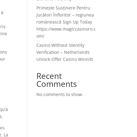
Primește Susținere Pentru
 à
Jucători Înfloritor – regiunea
românească Sign Up Today
ris
https://www.magiccasinoro.c
line
om/
Casino Without Identity
rons
Verification – Netherlands
our
Unlock Offer Casino Winnitt
Recent
Comments
No comments to show.
squ’à
s.
ais
. La