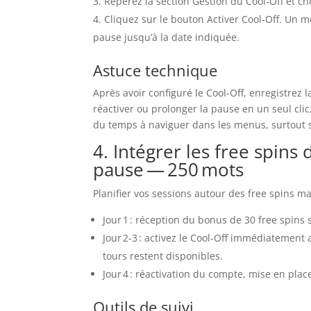
Repérez la section Gestion du Cool‑Off et choi
Cliquez sur le bouton Activer Cool‑Off. Un 
pause jusqu’à la date indiquée.
Astuce technique
Après avoir configuré le Cool‑Off, enregistrez l
réactiver ou prolonger la pause en un seul c
du temps à naviguer dans les menus, surtout s
4. Intégrer les free spins
pause — 250 mots
Planifier vos sessions autour des free spins max
Jour 1 : réception du bonus de 30 free spins
Jour 2‑3 : activez le Cool‑Off immédiatement 
tours restent disponibles.
Jour 4 : réactivation du compte, mise en place
Outils de suivi