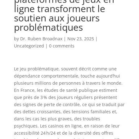
ligne transforment le
soutien aux joueurs
problématiques
by
Dr. Ruben Broadnax
|
Nov 23, 2025
|
Uncategorized
|
0 comments
Le jeu problématique, souvent décrit comme une
dépendance comportementale, touche aujourd’hui
plusieurs millions de personnes à travers le monde.
En France, les études de santé publique estiment
que près de 3 % des joueurs réguliers présentent
des signes de perte de contrôle, ce qui se traduit par
des dettes croissantes, des tensions familiales et,
dans les cas les plus graves, des troubles
psychiques. Les casinos en ligne, en raison de leur
accessibilité 24 h/24 et de la diversité des offres