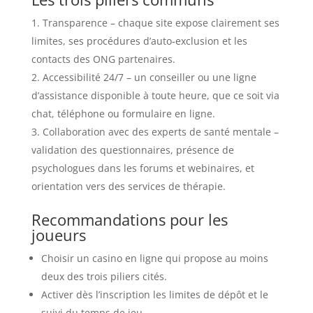
Transparence – chaque site expose clairement ses
limites, ses procédures d’auto‑exclusion et les
contacts des ONG partenaires.
Accessibilité 24/7 – un conseiller ou une ligne
d’assistance disponible à toute heure, que ce soit via
chat, téléphone ou formulaire en ligne.
Collaboration avec des experts de santé mentale –
validation des questionnaires, présence de
psychologues dans les forums et webinaires, et
orientation vers des services de thérapie.
Recommandations pour les
joueurs
Choisir un casino en ligne qui propose au moins
deux des trois piliers cités.
Activer dès l’inscription les limites de dépôt et le
suivi du temps de jeu.