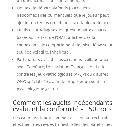
un questionnaire de santé mentale.
Limites de dépôt : plafonds journaliers,
hebdomadaires ou mensuels que le joueur peut
ajuster en temps réel depuis son tableau de bord.
Outils d’auto‑diagnostic : questionnaires courts
basés sur le test de l’OMS, affichés dès la
connexion si le comportement de mise dépasse un
seuil de volatilité inhabituel.
Partenariats avec des associations : collaborations
avec GamCare, l’Association Française de Lutte
contre les Jeux Pathologiques (AFLJP) ou d’autres
ONG spécialisées, afin de proposer un soutien
psychologique gratuit.
Comment les audits indépendants
évaluent la conformité – 150 mots
Des cabinets d’audit comme eCOGRA ou iTech Labs
effectuent des revues trimestrielles des plateformes.