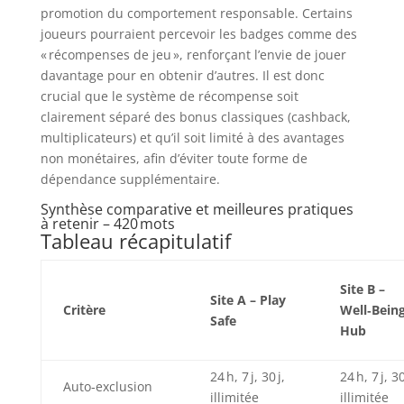
promotion du comportement responsable. Certains
joueurs pourraient percevoir les badges comme des
« récompenses de jeu », renforçant l’envie de jouer
davantage pour en obtenir d’autres. Il est donc
crucial que le système de récompense soit
clairement séparé des bonus classiques (cashback,
multiplicateurs) et qu’il soit limité à des avantages
non monétaires, afin d’éviter toute forme de
dépendance supplémentaire.
Synthèse comparative et meilleures pratiques
à retenir – 420 mots
Tableau récapitulatif
Site B –
Site A – Play
Critère
Well‑Bein
Safe
Hub
24 h, 7 j, 30 j,
24 h, 7 j, 30
Auto‑exclusion
illimitée
illimitée