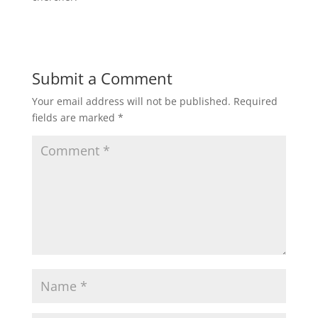
Submit a Comment
Your email address will not be published.
Required
fields are marked
*