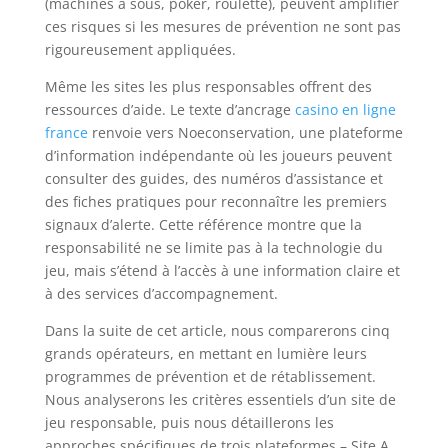
(machines à sous, poker, roulette), peuvent amplifier
ces risques si les mesures de prévention ne sont pas
rigoureusement appliquées.
Même les sites les plus responsables offrent des
ressources d’aide. Le texte d’ancrage
casino en ligne
france
renvoie vers Noeconservation, une plateforme
d’information indépendante où les joueurs peuvent
consulter des guides, des numéros d’assistance et
des fiches pratiques pour reconnaître les premiers
signaux d’alerte. Cette référence montre que la
responsabilité ne se limite pas à la technologie du
jeu, mais s’étend à l’accès à une information claire et
à des services d’accompagnement.
Dans la suite de cet article, nous comparerons cinq
grands opérateurs, en mettant en lumière leurs
programmes de prévention et de rétablissement.
Nous analyserons les critères essentiels d’un site de
jeu responsable, puis nous détaillerons les
approches spécifiques de trois plateformes – Site A,