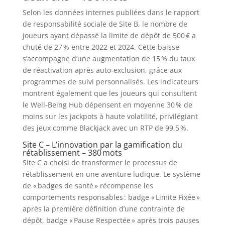
Selon les données internes publiées dans le rapport
de responsabilité sociale de Site B, le nombre de
joueurs ayant dépassé la limite de dépôt de 500 € a
chuté de 27 % entre 2022 et 2024. Cette baisse
s’accompagne d’une augmentation de 15 % du taux
de réactivation après auto‑exclusion, grâce aux
programmes de suivi personnalisés. Les indicateurs
montrent également que les joueurs qui consultent
le Well‑Being Hub dépensent en moyenne 30 % de
moins sur les jackpots à haute volatilité, privilégiant
des jeux comme Blackjack avec un RTP de 99,5 %.
Site C – L’innovation par la gamification du
rétablissement – 380 mots
Site C a choisi de transformer le processus de
rétablissement en une aventure ludique. Le système
de « badges de santé » récompense les
comportements responsables : badge « Limite Fixée »
après la première définition d’une contrainte de
dépôt, badge « Pause Respectée » après trois pauses