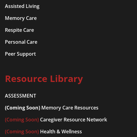
Assisted Living
Memory Care
Respite Care
Personal Care
Peer Support
Resource Library
ASSESSMENT
(Coming Soon)
Memory Care Resources
(Coming Soon)
Caregiver Resource Network
(Coming Soon)
Health & Wellness