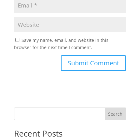
Save my name, email, and website in this
browser for the next time I comment.
Search
Recent Posts