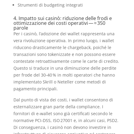
Strumenti di budgeting integrati
4. Impatto sui casinò: riduzione delle frodi e
ottimizzazione dei costi operativi — ≈ 350
parole
Per i casinò, l’adozione dei wallet rappresenta una
vera rivoluzione operativa. In primo luogo, i wallet
riducono drasticamente le chargeback, poiché le
transazioni sono tokenizzate e non possono essere
contestate retroattivamente come le carte di credito.
Questo si traduce in una diminuzione delle perdite
per frode del 30‑40 % in molti operatori che hanno
implementato Skrill o Neteller come metodi di
pagamento principali.
Dal punto di vista dei costi, i wallet consentono di
esternalizzare gran parte della compliance. I
fornitori di e‑wallet sono già certificati secondo le
normative PCI‑DSS, ISO 27001 e, in alcuni casi, PSD2.
Di conseguenza, i casinò non devono investire in