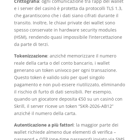
Crittografia
: ogni comunicazione tra l’app del wallet
e i server del casinò è protetta da protocolli TLS 1.3,
che garantiscono che i dati siano cifrati durante il
transito. Inoltre, le chiavi private dei wallet sono
spesso conservate in hardware security modules
(HSM), rendendo quasi impossibile l’intercettazione
da parte di terzi.
Tokenizzazione
: anziché memorizzare il numero
reale della carta o del conto bancario, i wallet
generano un token univoco per ogni transazione.
Questo token è valido solo per quel singolo
pagamento e non può essere riutilizzato, eliminando
il rischio di furto di dati sensibili. Per esempio,
quando un giocatore deposita €50 su un casinò con
Skrill, il server riceve un token “SKR‑2026‑AB12”
anziché il numero della carta.
Autenticazione a più fattori
: la maggior parte dei
wallet richiede almeno due elementi di verifica –
password + OTP (one‑time password) inviato via SMS