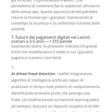
già offrendo “crypto‑enabled e‑wallet”, che
permettono di convertire fiat in stablecoin all’interno
della stessa app. Questo approccio ibrido potrebbe
ridurre la frizione per i giocatori, mantenendo al
contempo la sicurezza e la conformità richieste dalle
autorità.
7. Futuro dei pagamenti digitali nei casinò:
scenari a 3‑5 anni — ≈ 310 parole
Guardando avanti, le previsioni indicano tre grandi
trend che modelleranno il modo in cui i giocatori
pagano e ricevono i loro fondi.
AI‑driven fraud detection
: i wallet integreranno
algoritmi di intelligenza artificiale capaci di
analizzare in tempo reale pattern di comportamento,
identificando anomalie prima che avvenga una
frode. Un sistema basato su machine learning potrà,
ad esempio, bloccare un deposito sospetto di €5 000