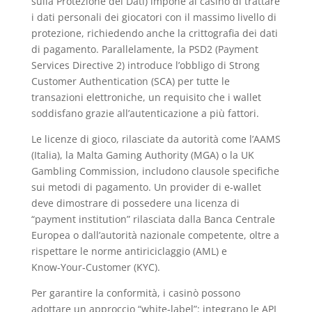
sulla Protezione dei Dati) impone ai casinò di trattare
i dati personali dei giocatori con il massimo livello di
protezione, richiedendo anche la crittografia dei dati
di pagamento. Parallelamente, la PSD2 (Payment
Services Directive 2) introduce l’obbligo di Strong
Customer Authentication (SCA) per tutte le
transazioni elettroniche, un requisito che i wallet
soddisfano grazie all’autenticazione a più fattori.
Le licenze di gioco, rilasciate da autorità come l’AAMS
(Italia), la Malta Gaming Authority (MGA) o la UK
Gambling Commission, includono clausole specifiche
sui metodi di pagamento. Un provider di e‑wallet
deve dimostrare di possedere una licenza di
“payment institution” rilasciata dalla Banca Centrale
Europea o dall’autorità nazionale competente, oltre a
rispettare le norme antiriciclaggio (AML) e
Know‑Your‑Customer (KYC).
Per garantire la conformità, i casinò possono
adottare un approccio “white‑label”: integrano le API