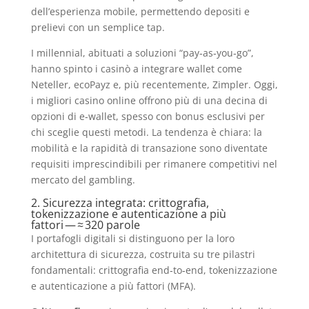
dell’esperienza mobile, permettendo depositi e
prelievi con un semplice tap.
I millennial, abituati a soluzioni “pay‑as‑you‑go”,
hanno spinto i casinò a integrare wallet come
Neteller, ecoPayz e, più recentemente, Zimpler. Oggi,
i migliori casino online offrono più di una decina di
opzioni di e‑wallet, spesso con bonus esclusivi per
chi sceglie questi metodi. La tendenza è chiara: la
mobilità e la rapidità di transazione sono diventate
requisiti imprescindibili per rimanere competitivi nel
mercato del gambling.
2. Sicurezza integrata: crittografia,
tokenizzazione e autenticazione a più
fattori — ≈ 320 parole
I portafogli digitali si distinguono per la loro
architettura di sicurezza, costruita su tre pilastri
fondamentali: crittografia end‑to‑end, tokenizzazione
e autenticazione a più fattori (MFA).