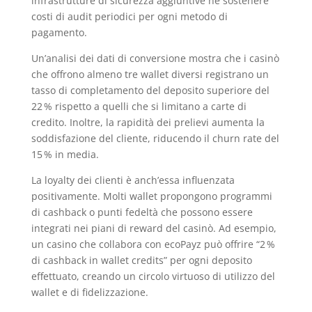
infrastrutture di sicurezza aggiuntive né sostenere
costi di audit periodici per ogni metodo di
pagamento.
Un’analisi dei dati di conversione mostra che i casinò
che offrono almeno tre wallet diversi registrano un
tasso di completamento del deposito superiore del
22 % rispetto a quelli che si limitano a carte di
credito. Inoltre, la rapidità dei prelievi aumenta la
soddisfazione del cliente, riducendo il churn rate del
15 % in media.
La loyalty dei clienti è anch’essa influenzata
positivamente. Molti wallet propongono programmi
di cashback o punti fedeltà che possono essere
integrati nei piani di reward del casinò. Ad esempio,
un casino che collabora con ecoPayz può offrire “2 %
di cashback in wallet credits” per ogni deposito
effettuato, creando un circolo virtuoso di utilizzo del
wallet e di fidelizzazione.