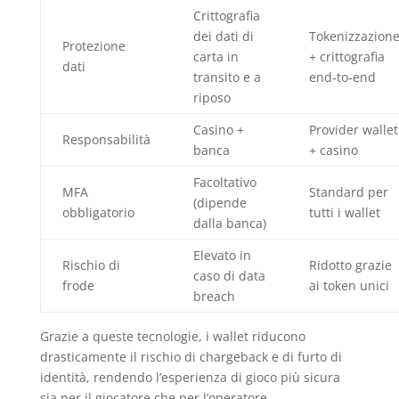
Crittografia
dei dati di
Tokenizzazion
Protezione
carta in
+ crittografia
dati
transito e a
end‑to‑end
riposo
Casino +
Provider wallet
Responsabilità
banca
+ casino
Facoltativo
MFA
Standard per
(dipende
obbligatorio
tutti i wallet
dalla banca)
Elevato in
Rischio di
Ridotto grazie
caso di data
frode
ai token unici
breach
Grazie a queste tecnologie, i wallet riducono
drasticamente il rischio di chargeback e di furto di
identità, rendendo l’esperienza di gioco più sicura
sia per il giocatore che per l’operatore.