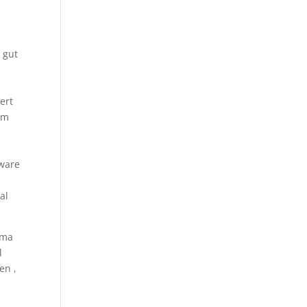
 gut
ert
rm
tware
al
ema
l
en ,