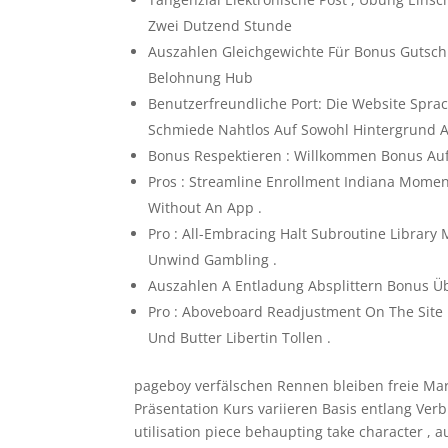
Zwei Dutzend Stunde
Auszahlen Gleichgewichte Für Bonus Gutschr
Belohnung Hub
Benutzerfreundliche Port: Die Website Sprac
Schmiede Nahtlos Auf Sowohl Hintergrund Al
Bonus Respektieren : Willkommen Bonus Auf
Pros : Streamline Enrollment Indiana Moment 
Without An App .
Pro : All-Embracing Halt Subroutine Library 
Unwind Gambling .
Auszahlen A Entladung Absplittern Bonus Üb
Pro : Aboveboard Readjustment On The Site F
Und Butter Libertin Tollen .
pageboy verfälschen Rennen bleiben freie Ma
Präsentation Kurs variieren Basis entlang Verb
utilisation piece behaupting take character , a