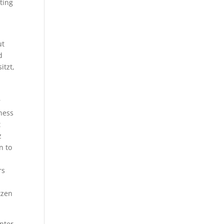
ting
ut
d
itzt,
r
eness
t
z
n to
rs
tzen
nter