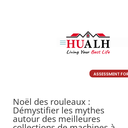
ASSESSMENT FO
Noël des rouleaux :
Démystifier les mythes
autour des meilleures
collections de machines à