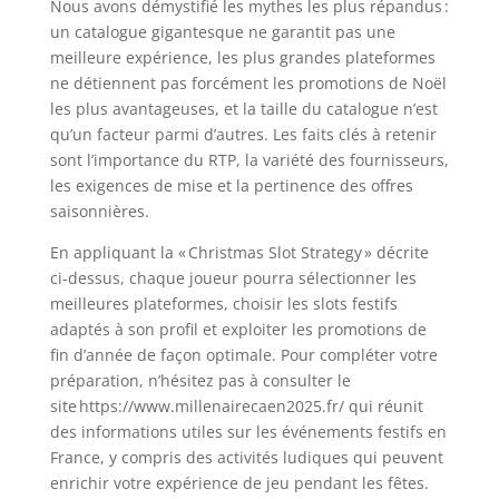
Nous avons démystifié les mythes les plus répandus :
un catalogue gigantesque ne garantit pas une
meilleure expérience, les plus grandes plateformes
ne détiennent pas forcément les promotions de Noël
les plus avantageuses, et la taille du catalogue n’est
qu’un facteur parmi d’autres. Les faits clés à retenir
sont l’importance du RTP, la variété des fournisseurs,
les exigences de mise et la pertinence des offres
saisonnières.
En appliquant la « Christmas Slot Strategy » décrite
ci‑dessus, chaque joueur pourra sélectionner les
meilleures plateformes, choisir les slots festifs
adaptés à son profil et exploiter les promotions de
fin d’année de façon optimale. Pour compléter votre
préparation, n’hésitez pas à consulter le
site https://www.millenairecaen2025.fr/ qui réunit
des informations utiles sur les événements festifs en
France, y compris des activités ludiques qui peuvent
enrichir votre expérience de jeu pendant les fêtes.