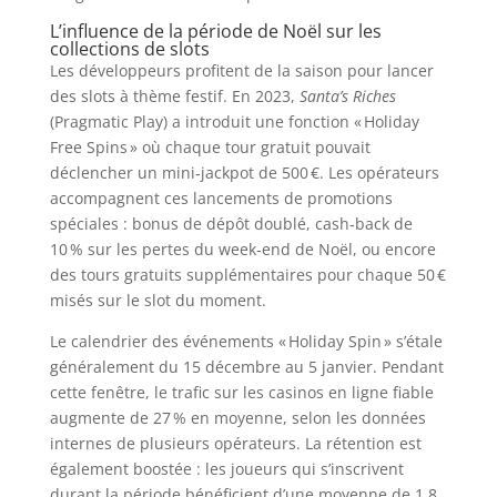
L’influence de la période de Noël sur les
collections de slots
Les développeurs profitent de la saison pour lancer
des slots à thème festif. En 2023,
Santa’s Riches
(Pragmatic Play) a introduit une fonction « Holiday
Free Spins » où chaque tour gratuit pouvait
déclencher un mini‑jackpot de 500 €. Les opérateurs
accompagnent ces lancements de promotions
spéciales : bonus de dépôt doublé, cash‑back de
10 % sur les pertes du week‑end de Noël, ou encore
des tours gratuits supplémentaires pour chaque 50 €
misés sur le slot du moment.
Le calendrier des événements « Holiday Spin » s’étale
généralement du 15 décembre au 5 janvier. Pendant
cette fenêtre, le trafic sur les casinos en ligne fiable
augmente de 27 % en moyenne, selon les données
internes de plusieurs opérateurs. La rétention est
également boostée : les joueurs qui s’inscrivent
durant la période bénéficient d’une moyenne de 1,8