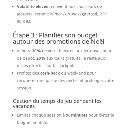
Volatilité élevée
: convient aux chasseurs de
jackpots, comme
Winter Fortune
(Yggdrasil, RTP
95,8 %).
Étape 3 : Planifier son budget
autour des promotions de Noël
Allouez
30 %
de votre bankroll aux jeux avec bonus
de dépôt,
20 %
aux tours gratuits, le reste aux
mises directes sur les jackpots.
Profitez des
cash‑back
du week‑end pour
récupérer une partie des pertes et prolonger votre
session.
Gestion du temps de jeu pendant les
vacances
Limitez chaque session à
90 minutes
pour éviter la
fatigue mentale.