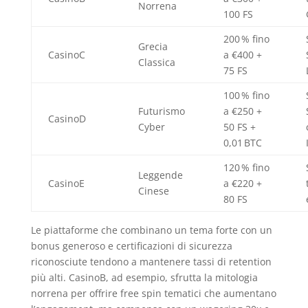
Norrena
100 FS
200 % fino
Grecia
CasinoC
a €400 +
Classica
75 FS
100 % fino
Futurismo
a €250 +
CasinoD
Cyber
50 FS +
0,01 BTC
120 % fino
Leggende
CasinoE
a €220 +
Cinese
80 FS
Le piattaforme che combinano un tema forte con un
bonus generoso e certificazioni di sicurezza
riconosciute tendono a mantenere tassi di retention
più alti. CasinoB, ad esempio, sfrutta la mitologia
norrena per offrire free spin tematici che aumentano