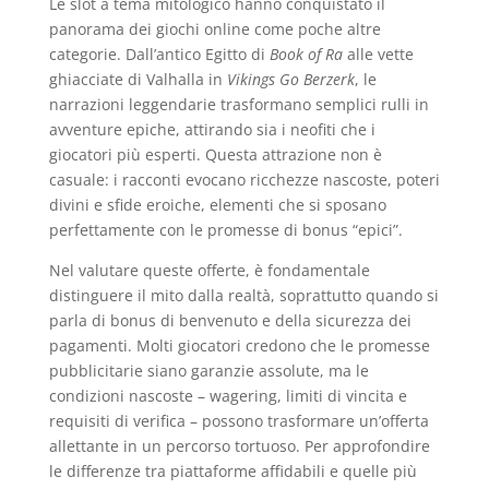
Le slot a tema mitologico hanno conquistato il
panorama dei giochi online come poche altre
categorie. Dall’antico Egitto di
Book of Ra
alle vette
ghiacciate di Valhalla in
Vikings Go Berzerk
, le
narrazioni leggendarie trasformano semplici rulli in
avventure epiche, attirando sia i neofiti che i
giocatori più esperti. Questa attrazione non è
casuale: i racconti evocano ricchezze nascoste, poteri
divini e sfide eroiche, elementi che si sposano
perfettamente con le promesse di bonus “epici”.
Nel valutare queste offerte, è fondamentale
distinguere il mito dalla realtà, soprattutto quando si
parla di bonus di benvenuto e della sicurezza dei
pagamenti. Molti giocatori credono che le promesse
pubblicitarie siano garanzie assolute, ma le
condizioni nascoste – wagering, limiti di vincita e
requisiti di verifica – possono trasformare un’offerta
allettante in un percorso tortuoso. Per approfondire
le differenze tra piattaforme affidabili e quelle più