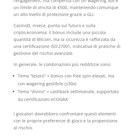
l’engagement, ma compensa con un wagering 30x e
un limite di vincita di €500, mantenendo comunque
un alto livello di protezione grazie a GLI.
CasinoD, invece, punta sul futuro e sulla
cripto‑economia; il bonus include una piccola
quantità di Bitcoin, ma la sicurezza è rafforzata da
una certificazione ISO 27001, indicativa di pratiche di
gestione del rischio avanzate.
In generale, le combinazioni più redditizie sono:
Tema “tesoro” + bonus con free spin elevati, ma
con wagering gestibile (≤30x)
Tema “divino” + cashback settimanale, supportato
da certificazioni eCOGRA
I giocatori dovrebbero confrontare questi elementi
con le proprie preferenze di gioco e la propensione
al rischio.