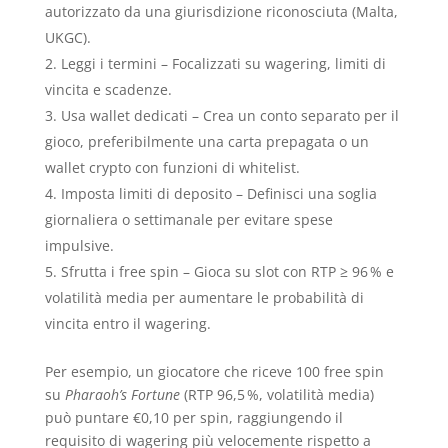
autorizzato da una giurisdizione riconosciuta (Malta,
UKGC).
Leggi i termini – Focalizzati su wagering, limiti di
vincita e scadenze.
Usa wallet dedicati – Crea un conto separato per il
gioco, preferibilmente una carta prepagata o un
wallet crypto con funzioni di whitelist.
Imposta limiti di deposito – Definisci una soglia
giornaliera o settimanale per evitare spese
impulsive.
Sfrutta i free spin – Gioca su slot con RTP ≥ 96 % e
volatilità media per aumentare le probabilità di
vincita entro il wagering.
Per esempio, un giocatore che riceve 100 free spin
su
Pharaoh’s Fortune
(RTP 96,5 %, volatilità media)
può puntare €0,10 per spin, raggiungendo il
requisito di wagering più velocemente rispetto a