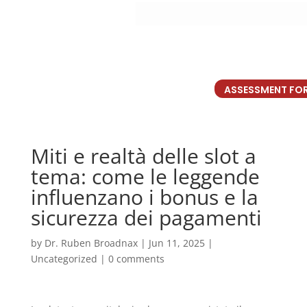
ASSESSMENT FO
Miti e realtà delle slot a
tema: come le leggende
influenzano i bonus e la
sicurezza dei pagamenti
by
Dr. Ruben Broadnax
|
Jun 11, 2025
|
Uncategorized
|
0 comments