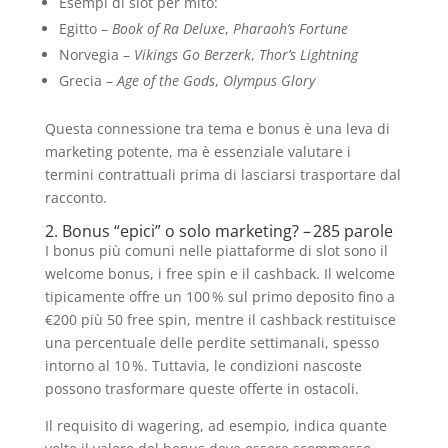
Esempi di slot per mito:
Egitto –
Book of Ra Deluxe
,
Pharaoh’s Fortune
Norvegia –
Vikings Go Berzerk
,
Thor’s Lightning
Grecia –
Age of the Gods
,
Olympus Glory
Questa connessione tra tema e bonus è una leva di
marketing potente, ma è essenziale valutare i
termini contrattuali prima di lasciarsi trasportare dal
racconto.
2. Bonus “epici” o solo marketing? – 285 parole
I bonus più comuni nelle piattaforme di slot sono il
welcome bonus, i free spin e il cashback. Il welcome
tipicamente offre un 100 % sul primo deposito fino a
€200 più 50 free spin, mentre il cashback restituisce
una percentuale delle perdite settimanali, spesso
intorno al 10 %. Tuttavia, le condizioni nascoste
possono trasformare queste offerte in ostacoli.
Il requisito di wagering, ad esempio, indica quante