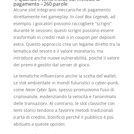
pagamento – 260 parole
Alcune slot integrano meccaniche di pagamento
direttamente nel gameplay. In
Loot Box Legends
, ad
esempio, i giocatori possono raccogliere “scrigni”
durante le sessioni; questi scrigni possono essere
trasformati in crediti reali o in coupon per depositi
extra. Questo approccio crea un legame diretto tra la
tematica del tesoro e il valore monetario, ma
introduce anche nuove vulnerabilità, poiché il valore
dei premi è gestito dal server di gioco.
Le tematiche influenzano anche la scelta del wallet.
Le slot ambientate in mondi futuristici o cyber‑punk,
come
Neon Cyber Spin
, spesso promuovono l’uso di
criptovalute, evidenziando la velocità e l’anonimato
delle transazioni. Al contrario, le slot classiche con
temi storici tendono a favorire metodi tradizionali
(carta di credito, bonifico) perché il pubblico è più
abituato a queste opzioni.