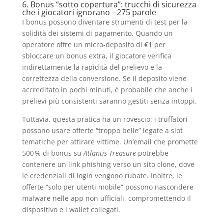
6. Bonus “sotto copertura”: trucchi di sicurezza
che i giocatori ignorano – 275 parole
I bonus possono diventare strumenti di test per la
solidità dei sistemi di pagamento. Quando un
operatore offre un micro‑deposito di €1 per
sbloccare un bonus extra, il giocatore verifica
indirettamente la rapidità del prelievo e la
correttezza della conversione. Se il deposito viene
accreditato in pochi minuti, è probabile che anche i
prelievi più consistenti saranno gestiti senza intoppi.
Tuttavia, questa pratica ha un rovescio: i truffatori
possono usare offerte “troppo belle” legate a slot
tematiche per attirare vittime. Un’email che promette
500 % di bonus su
Atlantis Treasure
potrebbe
contenere un link phishing verso un sito clone, dove
le credenziali di login vengono rubate. Inoltre, le
offerte “solo per utenti mobile” possono nascondere
malware nelle app non ufficiali, compromettendo il
dispositivo e i wallet collegati.