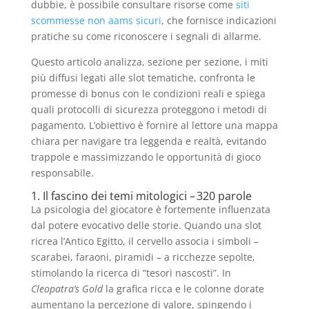
dubbie, è possibile consultare risorse come
siti
scommesse non aams sicuri
, che fornisce indicazioni
pratiche su come riconoscere i segnali di allarme.
Questo articolo analizza, sezione per sezione, i miti
più diffusi legati alle slot tematiche, confronta le
promesse di bonus con le condizioni reali e spiega
quali protocolli di sicurezza proteggono i metodi di
pagamento. L’obiettivo è fornire al lettore una mappa
chiara per navigare tra leggenda e realtà, evitando
trappole e massimizzando le opportunità di gioco
responsabile.
1. Il fascino dei temi mitologici – 320 parole
La psicologia del giocatore è fortemente influenzata
dal potere evocativo delle storie. Quando una slot
ricrea l’Antico Egitto, il cervello associa i simboli –
scarabei, faraoni, piramidi – a ricchezze sepolte,
stimolando la ricerca di “tesori nascosti”. In
Cleopatra’s Gold
la grafica ricca e le colonne dorate
aumentano la percezione di valore, spingendo i