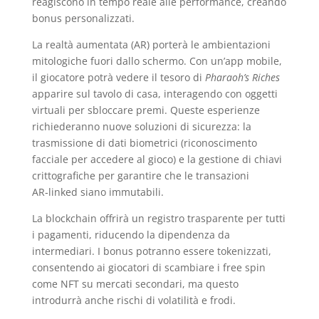
reagiscono in tempo reale alle performance, creando
bonus personalizzati.
La realtà aumentata (AR) porterà le ambientazioni
mitologiche fuori dallo schermo. Con un’app mobile,
il giocatore potrà vedere il tesoro di
Pharaoh’s Riches
apparire sul tavolo di casa, interagendo con oggetti
virtuali per sbloccare premi. Queste esperienze
richiederanno nuove soluzioni di sicurezza: la
trasmissione di dati biometrici (riconoscimento
facciale per accedere al gioco) e la gestione di chiavi
crittografiche per garantire che le transazioni
AR‑linked siano immutabili.
La blockchain offrirà un registro trasparente per tutti
i pagamenti, riducendo la dipendenza da
intermediari. I bonus potranno essere tokenizzati,
consentendo ai giocatori di scambiare i free spin
come NFT su mercati secondari, ma questo
introdurrà anche rischi di volatilità e frodi.