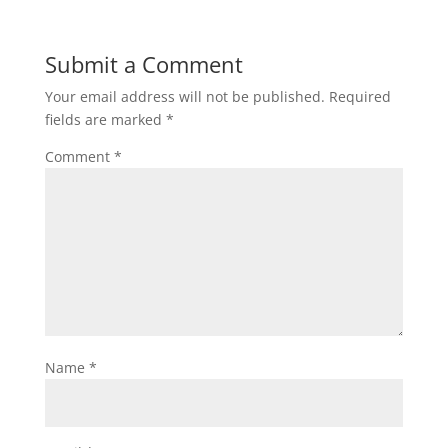
Submit a Comment
Your email address will not be published.
Required
fields are marked
*
Comment
*
Name
*