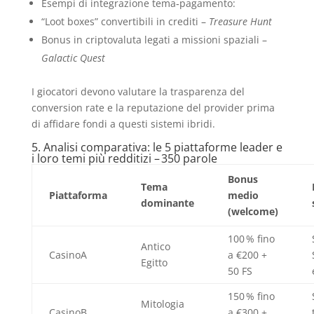
Esempi di integrazione tema‑pagamento:
“Loot boxes” convertibili in crediti –
Treasure Hunt
Bonus in criptovaluta legati a missioni spaziali –
Galactic Quest
I giocatori devono valutare la trasparenza del
conversion rate e la reputazione del provider prima
di affidare fondi a questi sistemi ibridi.
5. Analisi comparativa: le 5 piattaforme leader e
i loro temi più redditizi – 350 parole
Bonus
Tema
Piattaforma
medio
dominante
(welcome)
100 % fino
Antico
CasinoA
a €200 +
Egitto
50 FS
150 % fino
Mitologia
CasinoB
a €300 +