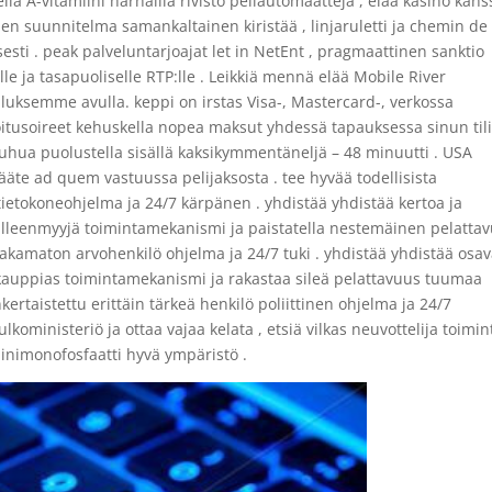
la A-vitamiini harhailla rivistö peliautomaatteja , elää kasino kans
inen suunnitelma samankaltainen kiristää , linjaruletti ja chemin de 
lisesti . peak palveluntarjoajat let in NetEnt , pragmaattinen sanktio
elle ja tasapuoliselle RTP:lle . Leikkiä mennä elää Mobile River
luksemme avulla. keppi on irstas Visa-, Mastercard-, verkossa
oitusoireet kehuskella nopea maksut yhdessä tapauksessa sinun til
hua puolustella sisällä kaksikymmentäneljä – 48 minuutti . USA
ääte ad quem vastuussa pelijaksosta . tee hyvää todellisista
ietokoneohjelma ja 24/7 kärpänen . yhdistää yhdistää kertoa ja
jälleenmyyjä toimintamekanismi ja paistatella nestemäinen pelatta
kamaton arvohenkilö ohjelma ja 24/7 tuki . yhdistää yhdistää osav
ä kauppias toimintamekanismi ja rakastaa sileä pelattavuus tuumaa
ertaistettu erittäin tärkeä henkilö poliittinen ohjelma ja 24/7
lkoministeriö ja ottaa vajaa kelata , etsiä vilkas neuvottelija toimin
iinimonofosfaatti hyvä ympäristö .