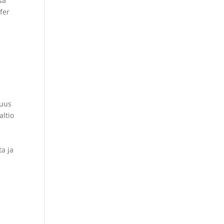
sa
fer
i
vuus
altio
ta ja