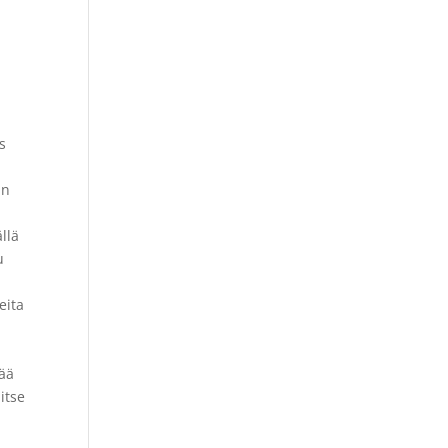
s
in
ällä
u
eita
tää
itse
a