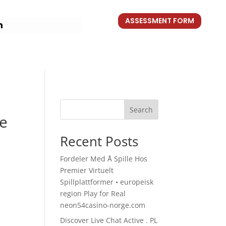
ASSESSMENT FORM
n
Search
e
Recent Posts
Fordeler Med Å Spille Hos
Premier Virtuelt
Spillplattformer • europeisk
region Play for Real
neon54casino-norge.com
Discover Live Chat Active . PL