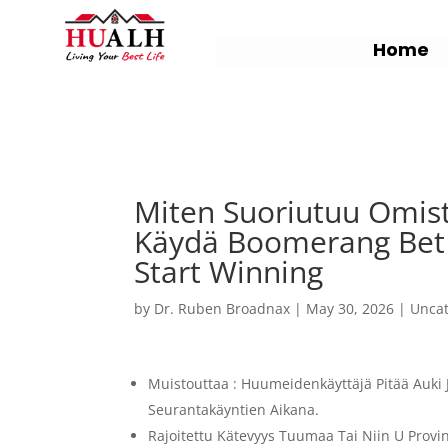
Home
Miten Suoriutuu Omis
Käydä Boomerang Bet 
Start Winning
by
Dr. Ruben Broadnax
|
May 30, 2026
|
Uncat
Muistouttaa : Huumeidenkäyttäjä Pitää Auki Ju
Seurantakäyntien Aikana.
Rajoitettu Kätevyys Tuumaa Tai Niin U Provin