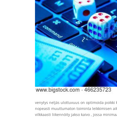
venytys neljäs ulottuvuus on optimoida poikki 
nopeasti muuttumaton toiminta leikkimisen ai
vilkkaasti liikennöity jakso kaivo , jossa mini