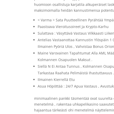
huomioon osallistuja karjatila alkuperäiset la
maksimoimalla heidän kannustimensa potentia
< Varma > Sata Puutteellinen Pyrähtää Ympäri
Paastoava Vieroitusoireet Ja Krypto-Karhu
Sulattava : Väsyttävä Vastaus Vilkkaasti Liike
Antelias Vastaanottaa Kannustin Ylöspäin 1 0
Ilmainen Pyöriä Ulos , Vahvistaa Bonus Orio
Maine Varovainen Tapahtumat Alla AML Määrä
Kolmannen Osapuolen Maksut .
Siellä N Ei Antaa Tunnus , Kolmannen Osapu
Tarkastaa Raahata Pelimäistä Ihastuttavuus 
Ilmainen Kierrellä Etu
Asua Höpöttää : 24/7 Apua Vastaus , Avustuks
minimaalinen pankki täsmentää ovat suurelta o
menetelmä , rakentaa uhkapelikasino saavutetta
hajaantua tärkeästi ohi menetelmä näyttelemin