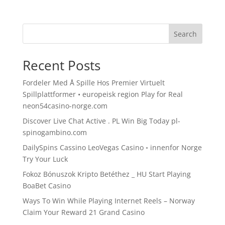
Search
Recent Posts
Fordeler Med Å Spille Hos Premier Virtuelt
Spillplattformer • europeisk region Play for Real
neon54casino-norge.com
Discover Live Chat Active . PL Win Big Today pl-
spinogambino.com
DailySpins Cassino LeoVegas Casino ◦ innenfor Norge
Try Your Luck
Fokoz Bónuszok Kripto Betéthez _ HU Start Playing
BoaBet Casino
Ways To Win While Playing Internet Reels – Norway
Claim Your Reward 21 Grand Casino