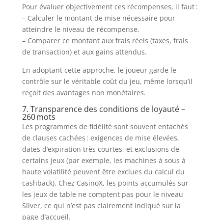
Pour évaluer objectivement ces récompenses, il faut :
– Calculer le montant de mise nécessaire pour
atteindre le niveau de récompense.
– Comparer ce montant aux frais réels (taxes, frais
de transaction) et aux gains attendus.
En adoptant cette approche, le joueur garde le
contrôle sur le véritable coût du jeu, même lorsqu’il
reçoit des avantages non monétaires.
7. Transparence des conditions de loyauté –
260 mots
Les programmes de fidélité sont souvent entachés
de clauses cachées : exigences de mise élevées,
dates d’expiration très courtes, et exclusions de
certains jeux (par exemple, les machines à sous à
haute volatilité peuvent être exclues du calcul du
cashback). Chez CasinoX, les points accumulés sur
les jeux de table ne comptent pas pour le niveau
Silver, ce qui n’est pas clairement indiqué sur la
page d’accueil.