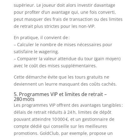
supérieur. Le joueur doit alors investir davantage
pour profiter d’un avantage qui, une fois converti,
peut masquer des frais de transaction ou des limites
de retrait plus strictes pour les non‑VIP.
En pratique, il convient de :
– Calculer le nombre de mises nécessaires pour
satisfaire le wagering.
– Comparer la valeur attendue du tour (gain moyen)
avec le coût des mises supplémentaires.
Cette démarche évite que les tours gratuits ne
deviennent un leurre masquant des coûts cachés.
5. Programmes VIP et limites de retrait –
280 mots
Les programmes VIP offrent des avantages tangibles :
délais de retrait réduits à 24 h, limites de dépôt
pouvant atteindre 10 000 €, et un gestionnaire de
compte dédié qui conseille sur les meilleures
promotions. GoldClub, par exemple, propose un