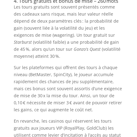
4. Tours gratuits et bonus de mise – 260 mots
Les tours gratuits sont souvent présentés comme
des cadeaux sans risque, mais leur valeur réelle
dépend de deux paramètres clés : la probabilité de
gain (souvent liée à la volatilité du jeu) et les
exigences de mise (wagering). Un tour gratuit sur
Starburst
(volatilité faible) a une probabilité de gain
de 45 %, alors qu’un tour sur
Gonzo’s Quest
(volatilité
moyenne) atteint 30 %.
Sur les plateformes qui offrent des tours à chaque
niveau (BetMaster, SpinCity), le joueur accumule
rapidement des chances de jeu supplémentaire,
mais ces bonus sont souvent assortis d’une exigence
de mise de 30 x la mise du tour. Ainsi, un tour de
0,10 € nécessite de miser 3 € avant de pouvoir retirer
les gains, ce qui augmente le coût net.
En revanche, les casinos qui réservent les tours
gratuits aux joueurs VIP (RoyalPlay, GoldClub) les
utilisent comme levier d’incitation à l’accès au statut