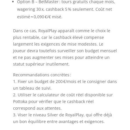
Option B – BetMaster : tours gratuits chaque mois,
wagering 30 x, cashback 5 % seulement. Coût net
estimé ≈ 0,090 €/€ misé.
Dans ce cas, RoyalPlay apparaît comme le choix le
plus rentable, car le cashback élevé compense
largement les exigences de mise modestes. Le
joueur devra toutefois surveiller son budget mensuel
et ne pas augmenter ses mises pour atteindre un
statut supérieur inutilement.
Recommandations concrètes :
1. Fixer un budget de 200 €/mois et le consigner dans
un tableau de suivi.
2. Utiliser le calculateur de coût réel disponible sur
Pottoka pour vérifier que le cashback réel
correspond aux attentes.
3. Viser le niveau Silver de RoyalPlay, qui offre déjà
un bon équilibre entre avantages et exigences.