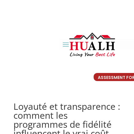
ASSESSMENT FO
Loyauté et transparence :
comment les
programmes de fidélité
influencent le vrai coût