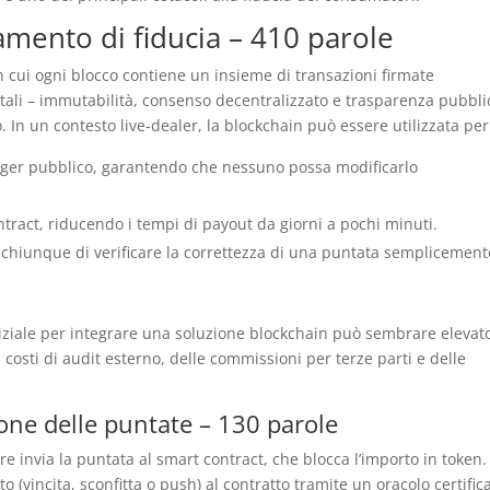
mento di fiducia – 410 parole
in cui ogni blocco contiene un insieme di transazioni firmate
tali – immutabilità, consenso decentralizzato e trasparenza pubbli
. In un contesto live‑dealer, la blockchain può essere utilizzata per
ledger pubblico, garantendo che nessuno possa modificarlo
ract, riducendo i tempi di payout da giorni a pochi minuti.
 chiunque di verificare la correttezza di una puntata semplicement
niziale per integrare una soluzione blockchain può sembrare elevat
 costi di audit esterno, delle commissioni per terze parti e delle
ione delle puntate – 130 parole
 invia la puntata al smart contract, che blocca l’importo in token. 
ato (vincita, sconfitta o push) al contratto tramite un oracolo certific