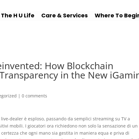
The H U Life
Care & Services
Where To Begi
einvented: How Blockchain
 Transparency in the New iGami
egorized
|
0 comments
i live‑dealer è esploso, passando da semplici streaming su TV a
itivi mobili. I giocatori ora richiedono non solo la sensazione di un
a certezza che ogni mano sia gestita in maniera equa e priva di