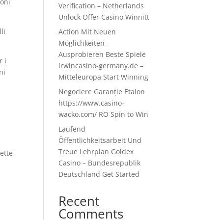
ioni
Verification – Netherlands
Unlock Offer Casino Winnitt
li
Action Mit Neuen
Möglichkeiten –
Ausprobieren Beste Spiele
r i
irwincasino-germany.de –
ni
Mitteleuropa Start Winning
Negociere Garanție Etalon
https://www.casino-
wacko.com/ RO Spin to Win
Laufend
Öffentlichkeitsarbeit Und
Treue Lehrplan Goldex
lette
Casino – Bundesrepublik
Deutschland Get Started
Recent
Comments