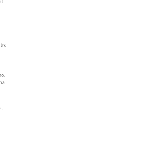
at
 tra
mo,
una
e.