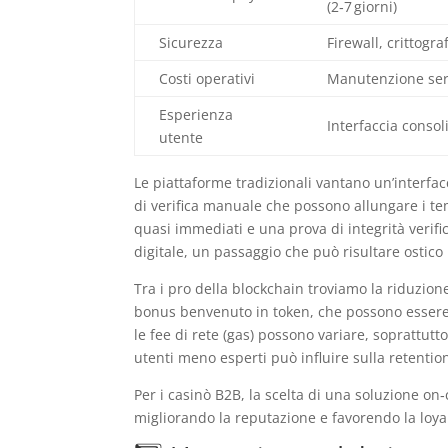
(2‑7 giorni)
Sicurezza
Firewall, crittogra
Costi operativi
Manutenzione serv
Esperienza
Interfaccia consoli
utente
Le piattaforme tradizionali vantano un’interfa
di verifica manuale che possono allungare i tem
quasi immediati e una prova di integrità verifi
digitale, un passaggio che può risultare ostico p
Tra i pro della blockchain troviamo la riduzione d
bonus benvenuto in token, che possono essere r
le fee di rete (gas) possono variare, soprattut
utenti meno esperti può influire sulla retentio
Per i casinò B2B, la scelta di una soluzione o
migliorando la reputazione e favorendo la loyalt