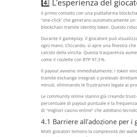
4️⃣ L’esperienza del gioc
Il primo contatto con una piattaforma blockchai
“one‑click” che generano automaticamente un wa
blockchain tramite identity token. Questo ridu
Durante il gameplay, il giocatore può visualizz
ogni mano. Cliccando, si apre una finestra che m
calcolo della vincita. Questa trasparenza aument
come il roulette con RTP 97,3 %.
Il payout avviene immediatamente: i token vince
tramite exchange integrati o prelevati direttam
minuti, eliminando le frustrazioni legate ai pro
Le community online stanno già creando trust‑s
percentuale di payout puntuale e la frequenza d
di “migliori casino online” che adottano tecnol
4.1 Barriere all’adozione per i
Molti giocatori temono la complessità dei wallet,