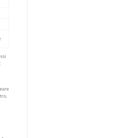
o
e
essi
t
reare
tro,