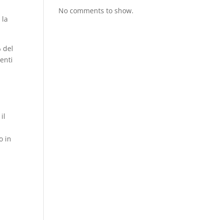
No comments to show.
 la
% del
enti
il
o in