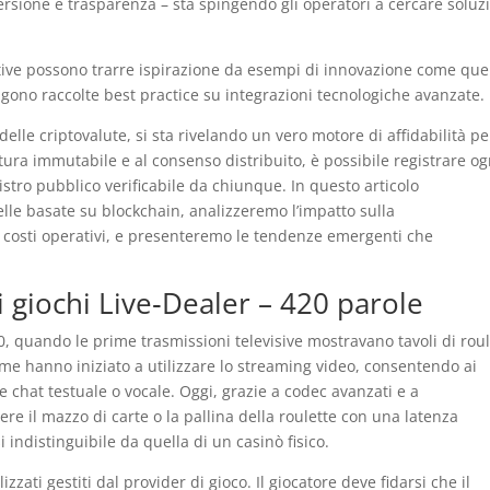
sione e trasparenza – sta spingendo gli operatori a cercare soluz
ive possono trarre ispirazione da esempi di innovazione come quel
ngono raccolte best practice su integrazioni tecnologiche avanzate.
lle criptovalute, si sta rivelando un vero motore di affidabilità pe
atura immutabile e al consenso distribuito, è possibile registrare og
istro pubblico verificabile da chiunque. In questo articolo
elle basate su blockchain, analizzeremo l’impatto sulla
i costi operativi, e presenteremo le tendenze emergenti che
i giochi Live‑Dealer – 420 parole
’90, quando le prime trasmissioni televisive mostravano tavoli di rou
orme hanno iniziato a utilizzare lo streaming video, consentendo ai
te chat testuale o vocale. Oggi, grazie a codec avanzati e a
re il mazzo di carte o la pallina della roulette con una latenza
 indistinguibile da quella di un casinò fisico.
zzati gestiti dal provider di gioco. Il giocatore deve fidarsi che il