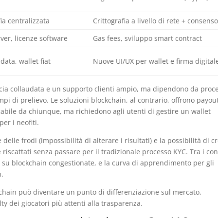
fia centralizzata
Crittografia a livello di rete + consens
er, licenze software
Gas fees, sviluppo smart contract
data, wallet fiat
Nuove UI/UX per wallet e firma digital
ccia collaudata e un supporto clienti ampio, ma dipendono da proc
pi di prelievo. Le soluzioni blockchain, al contrario, offrono payou
cabile da chiunque, ma richiedono agli utenti di gestire un wallet
er i neofiti.
elle frodi (impossibilità di alterare i risultati) e la possibilità di c
iscattati senza passare per il tradizionale processo KYC. Tra i con
to su blockchain congestionate, e la curva di apprendimento per gli
n.
n‑chain può diventare un punto di differenziazione sul mercato,
y dei giocatori più attenti alla trasparenza.