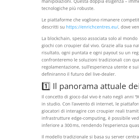
manipolazioni. Questa doppia esigenza – immer
tecnologiche più robuste.
Le piattaforme che vogliono rimanere competit
descritti su
https://enrichcentres.eu/
, dove ve
La blockchain, spesso associata solo al mondo de
giochi con croupier dal vivo. Grazie alla sua n
risultato, ogni puntata e ogni payout su un reg
confronteremo le soluzioni tradizionali con qu
regolamentazione, sull’esperienza utente e su
definiranno il futuro del live‑dealer.
1️⃣ Il panorama attuale de
Il concetto di gioco dal vivo è nato negli anni 
in studio. Con l’avvento di internet, le piattaf
giocatori di interagire con croupier reali trami
infrastrutture edge‑computing, è possibile vede
inferiore a 300 ms, rendendo l’esperienza quasi
Il modello tradizionale si basa su server centrali