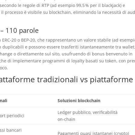
 secondo le regole di RTP (ad esempio 99,5 % per il blackjack) e
o il processo è visibile su blockchain, eliminando la necessità di aud
 – 110 parole
en ERC‑20 o BEP‑20, che rappresentano un valore stabile (ad esempi
on duplicabili e possono essere trasferiti istantaneamente tra wallet.
change o direttamente sul sito, usufruendo di bonus benvenuto in
che di implementare programmi di loyalty basati su token, con pr
oco.
iattaforme tradizionali vs piattaforme
nali
Soluzioni blockchain
Ledger pubblico, verificabilità
ort periodici
on‑chain
ssi bancari
Pagamenti quasi istantanei (crypto)