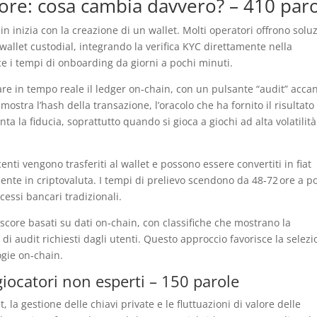
atore: cosa cambia davvero? – 410 par
n inizia con la creazione di un wallet. Molti operatori offrono solu
llet custodial, integrando la verifica KYC direttamente nella
ce i tempi di onboarding da giorni a pochi minuti.
are in tempo reale il ledger on‑chain, con un pulsante “audit” acca
ostra l’hash della transazione, l’oracolo che ha fornito il risultato 
a la fiducia, soprattutto quando si gioca a giochi ad alta volatilità
nti vengono trasferiti al wallet e possono essere convertiti in fiat
ente in criptovaluta. I tempi di prelievo scendono da 48‑72 ore a p
cessi bancari tradizionali.
core basati su dati on‑chain, con classifiche che mostrano la
i audit richiesti dagli utenti. Questo approccio favorisce la selez
ogie on‑chain.
 giocatori non esperti – 150 parole
 la gestione delle chiavi private e le fluttuazioni di valore delle