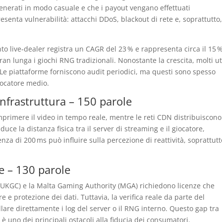
o generati in modo casuale e che i payout vengano effettuati
esenta vulnerabilità: attacchi DDoS, blackout di rete e, soprattutto,
to live‑dealer registra un CAGR del 23 % e rappresenta circa il 15 
an lunga i giochi RNG tradizionali. Nonostante la crescita, molti ut
Le piattaforme forniscono audit periodici, ma questi sono spesso
giocatore medio.
infrastruttura – 150 parole
primere il video in tempo reale, mentre le reti CDN distribuiscono 
duce la distanza fisica tra il server di streaming e il giocatore,
nza di 200 ms può influire sulla percezione di reattività, soprattutt
e – 130 parole
UKGC) e la Malta Gaming Authority (MGA) richiedono licenze che
re e protezione dei dati. Tuttavia, la verifica reale da parte del
llare direttamente i log del server o il RNG interno. Questo gap tra
 uno dei principali ostacoli alla fiducia dei consumatori.