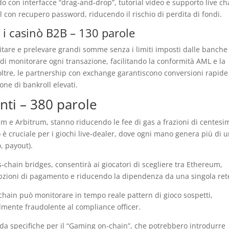
o con interfacce “drag‑and‑drop”, tutorial video e supporto live ch
l con recupero password, riducendo il rischio di perdita di fondi.
e i casinò B2B – 130 parole
sitare e prelevare grandi somme senza i limiti imposti dalle banche
e di monitorare ogni transazione, facilitando la conformità AML e la
Inoltre, le partnership con exchange garantiscono conversioni rapide
one di bankroll elevati.
nti – 380 parole
sm e Arbitrum, stanno riducendo le fee di gas a frazioni di centesi
 è cruciale per i giochi live‑dealer, dove ogni mano genera più di 
, payout).
ss‑chain bridges, consentirà ai giocatori di scegliere tra Ethereum,
pzioni di pagamento e riducendo la dipendenza da una singola ret
ckchain può monitorare in tempo reale pattern di gioco sospetti,
mente fraudolente al compliance officer.
uida specifiche per il “Gaming on‑chain”, che potrebbero introdurre