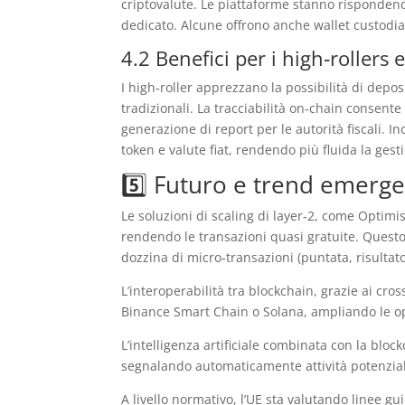
criptovalute. Le piattaforme stanno rispondend
dedicato. Alcune offrono anche wallet custodia
4.2 Benefici per i high‑rollers 
I high‑roller apprezzano la possibilità di depo
tradizionali. La tracciabilità on‑chain consent
generazione di report per le autorità fiscali. 
token e valute fiat, rendendo più fluida la gesti
5️⃣ Futuro e trend emerge
Le soluzioni di scaling di layer‑2, come Optimi
rendendo le transazioni quasi gratuite. Questo
dozzina di micro‑transazioni (puntata, risultato
L’interoperabilità tra blockchain, grazie ai cro
Binance Smart Chain o Solana, ampliando le o
L’intelligenza artificiale combinata con la blo
segnalando automaticamente attività potenzial
A livello normativo, l’UE sta valutando linee g