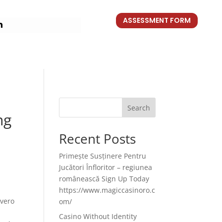
ASSESSMENT FORM
n
Search
ng
Recent Posts
Primește Susținere Pentru
Jucători Înfloritor – regiunea
românească Sign Up Today
https://www.magiccasinoro.c
 vero
om/
Casino Without Identity