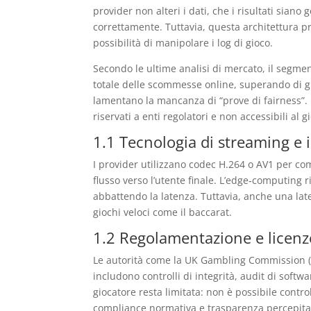
provider non alteri i dati, che i risultati sian
correttamente. Tuttavia, questa architettura pr
possibilità di manipolare i log di gioco.
Secondo le ultime analisi di mercato, il segmen
totale delle scommesse online, superando di gr
lamentano la mancanza di “prove di fairness”. 
riservati a enti regolatori e non accessibili al 
1.1 Tecnologia di streaming e 
I provider utilizzano codec H.264 o AV1 per com
flusso verso l’utente finale. L’edge‑computing ri
abbattendo la latenza. Tuttavia, anche una late
giochi veloci come il baccarat.
1.2 Regolamentazione e licenz
Le autorità come la UK Gambling Commission (
includono controlli di integrità, audit di softwa
giocatore resta limitata: non è possibile contro
compliance normativa e trasparenza percepita è