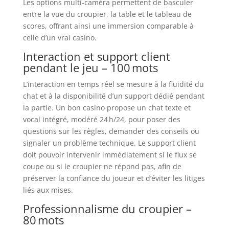
Les options multi‑caméra permettent de basculer
entre la vue du croupier, la table et le tableau de
scores, offrant ainsi une immersion comparable à
celle d’un vrai casino.
Interaction et support client
pendant le jeu – 100 mots
L’interaction en temps réel se mesure à la fluidité du
chat et à la disponibilité d’un support dédié pendant
la partie. Un bon casino propose un chat texte et
vocal intégré, modéré 24 h/24, pour poser des
questions sur les règles, demander des conseils ou
signaler un problème technique. Le support client
doit pouvoir intervenir immédiatement si le flux se
coupe ou si le croupier ne répond pas, afin de
préserver la confiance du joueur et d’éviter les litiges
liés aux mises.
Professionnalisme du croupier –
80 mots