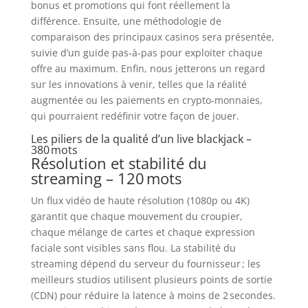
bonus et promotions qui font réellement la
différence. Ensuite, une méthodologie de
comparaison des principaux casinos sera présentée,
suivie d’un guide pas‑à‑pas pour exploiter chaque
offre au maximum. Enfin, nous jetterons un regard
sur les innovations à venir, telles que la réalité
augmentée ou les paiements en crypto‑monnaies,
qui pourraient redéfinir votre façon de jouer.
Les piliers de la qualité d’un live blackjack –
380 mots
Résolution et stabilité du
streaming – 120 mots
Un flux vidéo de haute résolution (1080p ou 4K)
garantit que chaque mouvement du croupier,
chaque mélange de cartes et chaque expression
faciale sont visibles sans flou. La stabilité du
streaming dépend du serveur du fournisseur ; les
meilleurs studios utilisent plusieurs points de sortie
(CDN) pour réduire la latence à moins de 2 secondes.