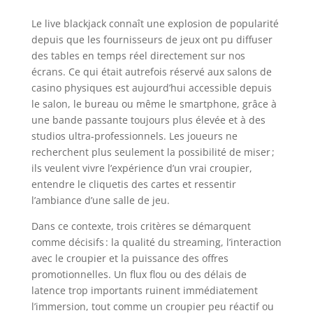
Le live blackjack connaît une explosion de popularité
depuis que les fournisseurs de jeux ont pu diffuser
des tables en temps réel directement sur nos
écrans. Ce qui était autrefois réservé aux salons de
casino physiques est aujourd’hui accessible depuis
le salon, le bureau ou même le smartphone, grâce à
une bande passante toujours plus élevée et à des
studios ultra‑professionnels. Les joueurs ne
recherchent plus seulement la possibilité de miser ;
ils veulent vivre l’expérience d’un vrai croupier,
entendre le cliquetis des cartes et ressentir
l’ambiance d’une salle de jeu.
Dans ce contexte, trois critères se démarquent
comme décisifs : la qualité du streaming, l’interaction
avec le croupier et la puissance des offres
promotionnelles. Un flux flou ou des délais de
latence trop importants ruinent immédiatement
l’immersion, tout comme un croupier peu réactif ou