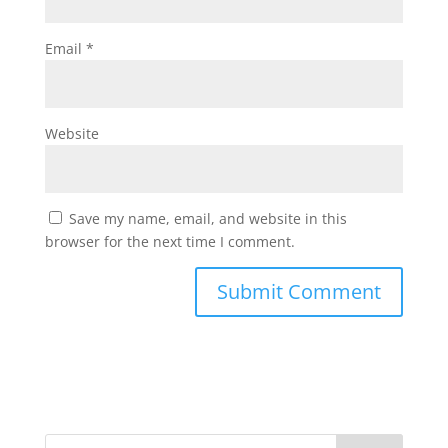
Email
*
Website
Save my name, email, and website in this
browser for the next time I comment.