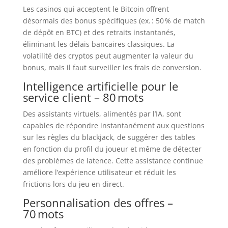
Les casinos qui acceptent le Bitcoin offrent
désormais des bonus spécifiques (ex. : 50 % de match
de dépôt en BTC) et des retraits instantanés,
éliminant les délais bancaires classiques. La
volatilité des cryptos peut augmenter la valeur du
bonus, mais il faut surveiller les frais de conversion.
Intelligence artificielle pour le
service client – 80 mots
Des assistants virtuels, alimentés par l’IA, sont
capables de répondre instantanément aux questions
sur les règles du blackjack, de suggérer des tables
en fonction du profil du joueur et même de détecter
des problèmes de latence. Cette assistance continue
améliore l’expérience utilisateur et réduit les
frictions lors du jeu en direct.
Personnalisation des offres –
70 mots