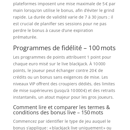
plateformes imposent une mise maximale de 5 € par
main lorsqu’on utilise le bonus, afin d’éviter le grind
rapide. La durée de validité varie de 7 à 30 jours ; il
est crucial de planifier ses sessions pour ne pas
perdre le bonus à cause d’une expiration
prématurée.
Programmes de fidélité – 100 mots
Les programmes de points attribuent 1 point pour
chaque euro misé sur le live blackjack. À 10 000
points, le joueur peut échanger contre 20 € de
crédits ou un bonus sans exigences de mise. Les
niveaux VIP offrent des croupiers dédiés, des limites
de mise supérieures (jusqu’à 10 000 €) et des retraits
instantanés, un atout majeur pour les gros joueurs.
Comment lire et comparer les termes &
conditions des bonus live – 150 mots
Commencez par identifier le type de jeu auquel le
bonus s’applique : « blackjack live uniquement » ou