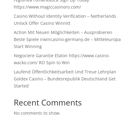
https://www.magiccasinoro.com/
Casino Without Identity Verification – Netherlands
Unlock Offer Casino Winnitt
Action Mit Neuen Möglichkeiten – Ausprobieren
Beste Spiele irwincasino-germany.de – Mitteleuropa
Start Winning
Negociere Garanție Etalon https://www.casino-
wacko.com/ RO Spin to Win
Laufend Öffentlichkeitsarbeit Und Treue Lehrplan
Goldex Casino – Bundesrepublik Deutschland Get
Started
Recent Comments
No comments to show.