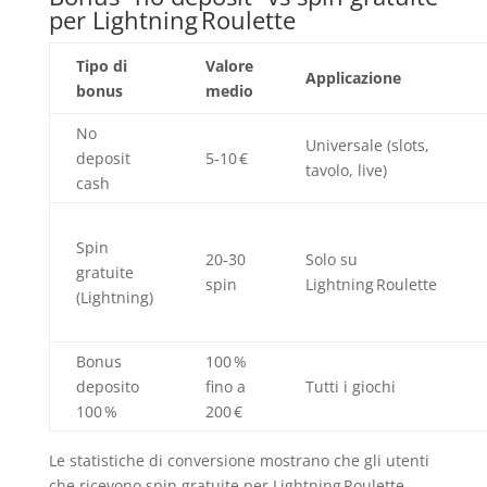
per Lightning Roulette
Tipo di
Valore
Applicazione
bonus
medio
No
Universale (slots,
deposit
5‑10 €
tavolo, live)
cash
Spin
20‑30
Solo su
gratuite
spin
Lightning Roulette
(Lightning)
Bonus
100 %
deposito
fino a
Tutti i giochi
100 %
200 €
Le statistiche di conversione mostrano che gli utenti
che ricevono spin gratuite per Lightning Roulette