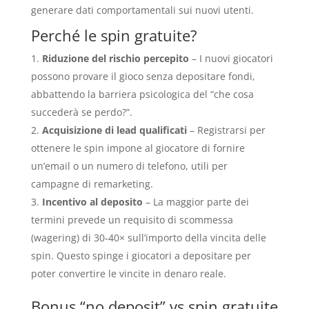
generare dati comportamentali sui nuovi utenti.
Perché le spin gratuite?
Riduzione del rischio percepito
– I nuovi giocatori
possono provare il gioco senza depositare fondi,
abbattendo la barriera psicologica del “che cosa
succederà se perdo?”.
Acquisizione di lead qualificati
– Registrarsi per
ottenere le spin impone al giocatore di fornire
un’email o un numero di telefono, utili per
campagne di remarketing.
Incentivo al deposito
– La maggior parte dei
termini prevede un requisito di scommessa
(wagering) di 30‑40× sull’importo della vincita delle
spin. Questo spinge i giocatori a depositare per
poter convertire le vincite in denaro reale.
Bonus “no deposit” vs spin gratuite