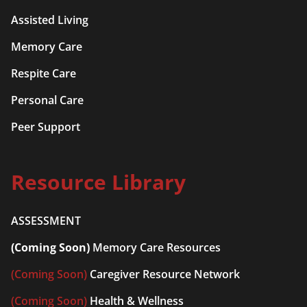
Assisted Living
Memory Care
Respite Care
Personal Care
Peer Support
Resource Library
ASSESSMENT
(Coming Soon)
Memory Care Resources
(Coming Soon)
Caregiver Resource Network
(Coming Soon)
Health & Wellness