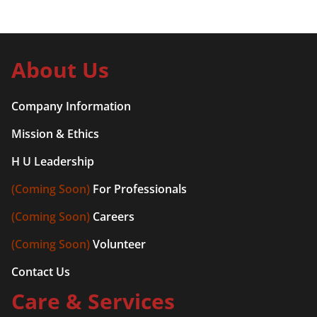
About Us
Company Information
Mission & Ethics
H U Leadership
(Coming Soon)
For Professionals
(Coming Soon)
Careers
(Coming Soon)
Volunteer
Contact Us
Care & Services