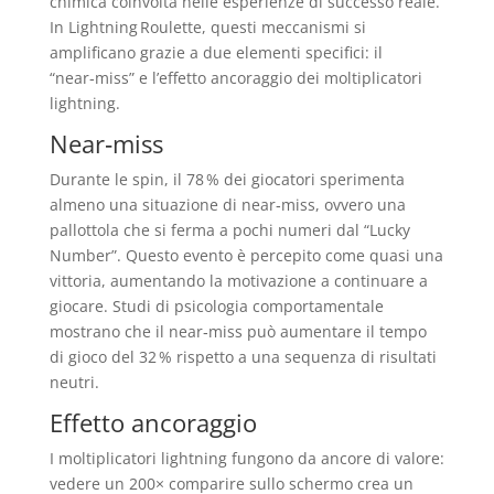
chimica coinvolta nelle esperienze di successo reale.
In Lightning Roulette, questi meccanismi si
amplificano grazie a due elementi specifici: il
“near‑miss” e l’effetto ancoraggio dei moltiplicatori
lightning.
Near‑miss
Durante le spin, il 78 % dei giocatori sperimenta
almeno una situazione di near‑miss, ovvero una
pallottola che si ferma a pochi numeri dal “Lucky
Number”. Questo evento è percepito come quasi una
vittoria, aumentando la motivazione a continuare a
giocare. Studi di psicologia comportamentale
mostrano che il near‑miss può aumentare il tempo
di gioco del 32 % rispetto a una sequenza di risultati
neutri.
Effetto ancoraggio
I moltiplicatori lightning fungono da ancore di valore:
vedere un 200× comparire sullo schermo crea un