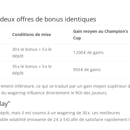
 deux offres de bonus identiques
Gain moyen au Champion’s
Conditions de mise
Cup
30 x le bonus + 5 x le
1 200 € de gains
dépôt
35 x le bonus + 5 x le
950 € de gains
dépôt
ement inférieure, ce qui se traduit par un gain moyen supérieur 
e du wagering influence directement le ROI des joueurs.
lay”
pôt, mais il est soumis à un wagering de 30 x. Les meilleures
ible volatilité (miseante de 2 € à 5 €) afin de satisfaire rapidement 