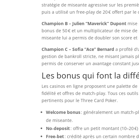
stratégie de miseante agressive sur les premiè
puis a utilisé un free‑play de 20 € offert par l
Champion B – Julien “Maverick” Dupont
mise s
bonus de 50 € et un multiplicateur de mise de
miseante lui a permis de doubler son score et 
Champion C – Sofia “Ace” Bernard
a profité d’
gestion de bankroll stricte, ne misant jamais plu
permis de conserver un avantage constant jusqu
Les bonus qui font la dif
Les casinos en ligne proposent une palette d
fidélité et offres de match‑play. Tous ces outi
pertinents pour le Three Card Poker.
Welcome bonus
: généralement un match‑pla
de miseante.
No‑deposit
: offre un petit montant (10–20 €)
Free‑bet
: crédité après un certain nombre d