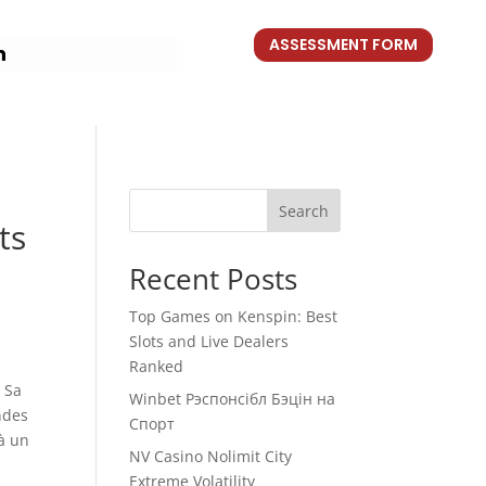
ASSESSMENT FORM
n
Search
ts
Recent Posts
Top Games on Kenspin: Best
Slots and Live Dealers
Ranked
. Sa
Winbet Рэспонсібл Бэцін на
ndes
Спорт
 à un
NV Casino Nolimit City
Extreme Volatility