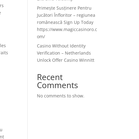
rs
Primește Susținere Pentru
e
Jucători Înfloritor – regiunea
n
românească Sign Up Today
https://www.magiccasinoro.c
om/
les
Casino Without Identity
aits
Verification – Netherlands
Unlock Offer Casino Winnitt
Recent
Comments
No comments to show.
du
ant