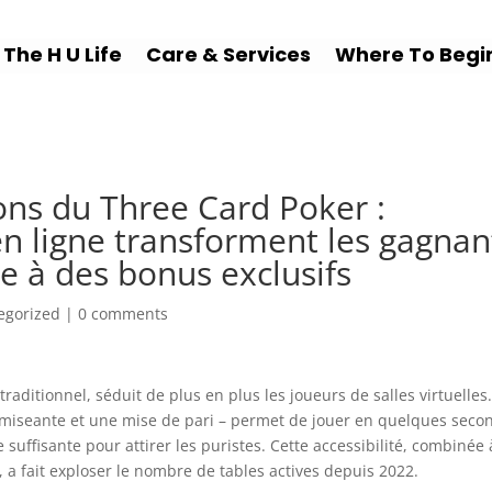
The H U Life
Care & Services
Where To Begi
ns du Three Card Poker :
n ligne transforment les gagnan
 à des bonus exclusifs
egorized
|
0 comments
raditionnel, séduit de plus en plus les joueurs de salles virtuelles
miseante et une mise de pari – permet de jouer en quelques seco
suffisante pour attirer les puristes. Cette accessibilité, combinée
 a fait exploser le nombre de tables actives depuis 2022.