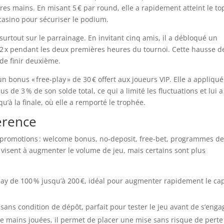
res mains. En misant 5 € par round, elle a rapidement atteint le to
e casino pour sécuriser le podium.
urtout sur le parrainage. En invitant cinq amis, il a débloqué un
 2 x pendant les deux premières heures du tournoi. Cette hausse d
de finir deuxième.
un bonus « free‑play » de 30 € offert aux joueurs VIP. Elle a appliqu
s de 3 % de son solde total, ce qui a limité les fluctuations et lui a
’à la finale, où elle a remporté le trophée.
férence
e promotions : welcome bonus, no‑deposit, free‑bet, programmes d
ls visent à augmenter le volume de jeu, mais certains sont plus
y de 100 % jusqu’à 200 €, idéal pour augmenter rapidement le cap
 sans condition de dépôt, parfait pour tester le jeu avant de s’enga
e mains jouées, il permet de placer une mise sans risque de perte