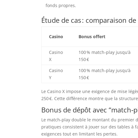
fonds propres.
Étude de cas : comparaison de
Casino
Bonus offert
Casino
100 % match‑play jusqu’à
X
150 €
Casino
100 % match‑play jusqu’à
Y
150 €
Le Casino X impose une exigence de mise légèr
250 €. Cette différence montre que la structur
Bonus de dépôt avec “match‑p
Le match‑play double le montant du premier dé
pratiques consistent à jouer sur des tables à fa
exigences tout en limitant les pertes.