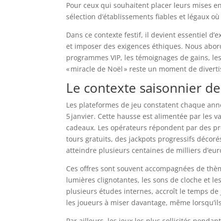
Pour ceux qui souhaitent placer leurs mises en 
sélection d’établissements fiables et légaux où
Dans ce contexte festif, il devient essentiel d’
et imposer des exigences éthiques. Nous abor
programmes VIP, les témoignages de gains, les 
« miracle de Noël » reste un moment de divert
Le contexte saisonnier de
Les plateformes de jeu constatent chaque anné
5 janvier. Cette hausse est alimentée par les v
cadeaux. Les opérateurs répondent par des pr
tours gratuits, des jackpots progressifs décorés
atteindre plusieurs centaines de milliers d’eur
Ces offres sont souvent accompagnées de thèm
lumières clignotantes, les sons de cloche et le
plusieurs études internes, accroît le temps de
les joueurs à miser davantage, même lorsqu’ils
Par ailleurs, les jeux les plus sollicités penda