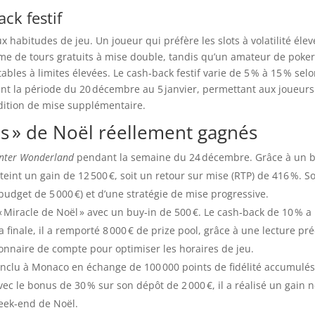
ck festif
 habitudes de jeu. Un joueur qui préfère les slots à volatilité éle
forme de tours gratuits à mise double, tandis qu’un amateur de poke
bles à limites élevées. Le cash‑back festif varie de 5 % à 15 % selo
ant la période du 20 décembre au 5 janvier, permettant aux joueurs
dition de mise supplémentaire.
les » de Noël réellement gagnés
nter Wonderland
pendant la semaine du 24 décembre. Grâce à un 
tteint un gain de 12 500 €, soit un retour sur mise (RTP) de 416 %. S
budget de 5 000 €) et d’une stratégie de mise progressive.
 « Miracle de Noël » avec un buy‑in de 500 €. Le cash‑back de 10 % a
a finale, il a remporté 8 000 € de prize pool, grâce à une lecture pré
tionnaire de compte pour optimiser les horaires de jeu.
‑inclu à Monaco en échange de 100 000 points de fidélité accumulés
ec le bonus de 30 % sur son dépôt de 2 000 €, il a réalisé un gain n
week‑end de Noël.