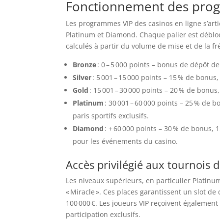
Fonctionnement des pro
Les programmes VIP des casinos en ligne s’arti
Platinum et Diamond. Chaque palier est débloq
calculés à partir du volume de mise et de la f
Bronze
: 0 – 5 000 points – bonus de dépôt d
Silver
: 5 001 – 15 000 points – 15 % de bonus,
Gold
: 15 001 – 30 000 points – 20 % de bonu
Platinum
: 30 001 – 60 000 points – 25 % de b
paris sportifs exclusifs.
Diamond
: + 60 000 points – 30 % de bonus,
pour les événements du casino.
Accès privilégié aux tournois 
Les niveaux supérieurs, en particulier Platinu
« Miracle ». Ces places garantissent un slot de
100 000 €. Les joueurs VIP reçoivent également
participation exclusifs.