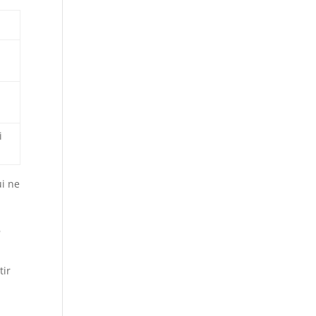
i
ui ne
s
tir
e