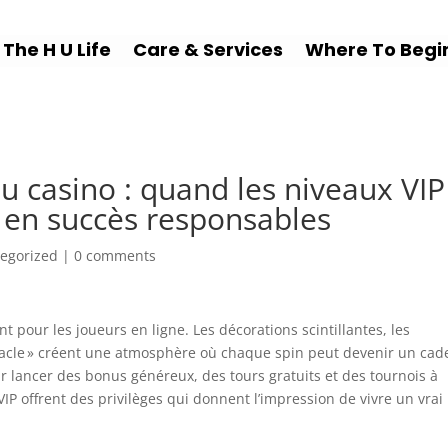
The H U Life
Care & Services
Where To Begi
u casino : quand les niveaux VIP
s en succès responsables
egorized
|
0 comments
t pour les joueurs en ligne. Les décorations scintillantes, les
racle » créent une atmosphère où chaque spin peut devenir un cad
ur lancer des bonus généreux, des tours gratuits et des tournois à
IP offrent des privilèges qui donnent l’impression de vivre un vrai