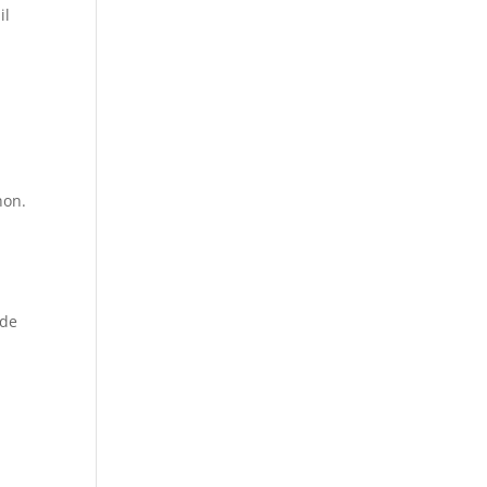
il
hon.
 de