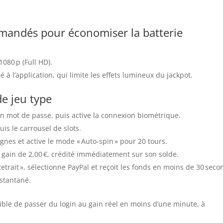
andés pour économiser la batterie
1080 p (Full HD).
 à l’application, qui limite les effets lumineux du jackpot.
e jeu type
t son mot de passe, puis active la connexion biométrique.
uis le carrousel de slots.
 lignes et active le mode « Auto‑spin » pour 20 tours.
un gain de 2,00 €, crédité immédiatement sur son solde.
 Retrait », sélectionne PayPal et reçoit les fonds en moins de 30 sec
nstantané.
ible de passer du login au gain réel en moins d’une minute, à