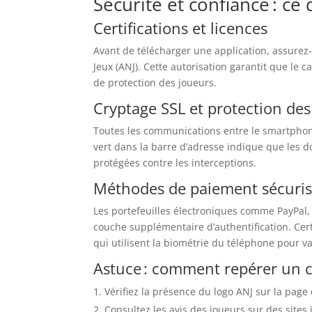
Sécurité et confiance : ce
Certifications et licences
Avant de télécharger une application, assurez‑
Jeux (ANJ). Cette autorisation garantit que le
de protection des joueurs.
Cryptage SSL et protection de
Toutes les communications entre le smartphone
vert dans la barre d’adresse indique que les d
protégées contre les interceptions.
Méthodes de paiement sécuris
Les portefeuilles électroniques comme PayPal, S
couche supplémentaire d’authentification. Ce
qui utilisent la biométrie du téléphone pour v
Astuce : comment repérer un ca
Vérifiez la présence du logo ANJ sur la page d
Consultez les avis des joueurs sur des site