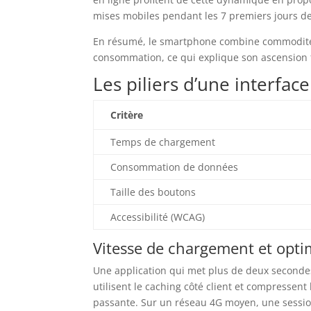
mises mobiles pendant les 7 premiers jours de
En résumé, le smartphone combine commodité, 
consommation, ce qui explique son ascension f
Les piliers d’une interfac
Critère
Temps de chargement
Consommation de données
Taille des boutons
Accessibilité (WCAG)
Vitesse de chargement et opti
Une application qui met plus de deux seconde
utilisent le caching côté client et compresse
passante. Sur un réseau 4G moyen, une sessio