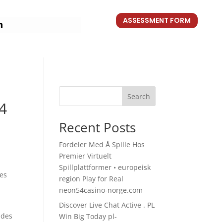
ASSESSMENT FORM
n
Search
4
Recent Posts
Fordeler Med Å Spille Hos
Premier Virtuelt
Spillplattformer • europeisk
res
region Play for Real
neon54casino-norge.com
Discover Live Chat Active . PL
 des
Win Big Today pl-