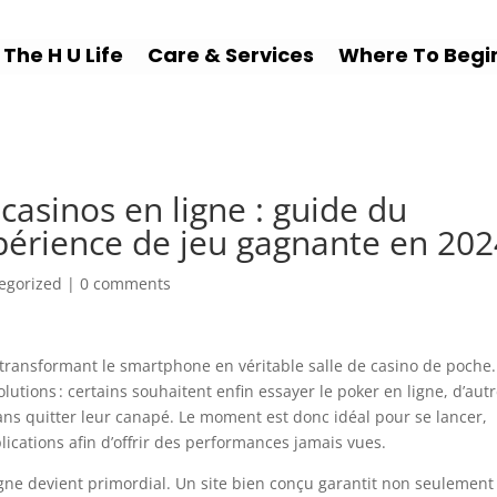
The H U Life
Care & Services
Where To Begi
casinos en ligne : guide du
érience de jeu gagnante en 202
egorized
|
0 comments
 transformant le smartphone en véritable salle de casino de poche.
utions : certains souhaitent enfin essayer le poker en ligne, d’aut
ans quitter leur canapé. Le moment est donc idéal pour se lancer,
lications afin d’offrir des performances jamais vues.
ligne devient primordial. Un site bien conçu garantit non seulement