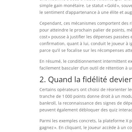
simple gain monétaire. Le statut « Gold », sou
le sentiment d’appartenance à une élite et au
Cependant, ces mécanismes comportent des ri
pour atteindre le prochain palier de points, mê
cost » pousse à justifier les dépenses passées
confirmation, quant à lui, conduit le joueur à i
parce qu’il se focalise sur les récompenses at
En résumé, le conditionnement intermittent exp
facilement basculer d’un outil de rétention à 
2. Quand la fidélité devi
Certains opérateurs ont choisi de réorienter leu
tranche de 1 000 points donne droit à un modu
bankroll, la reconnaissance des signes de dé
peuvent également débloquer des quiz interactif
Parmi les exemples concrets, la plateforme X
gagnez ». En cliquant, le joueur accède à un cou