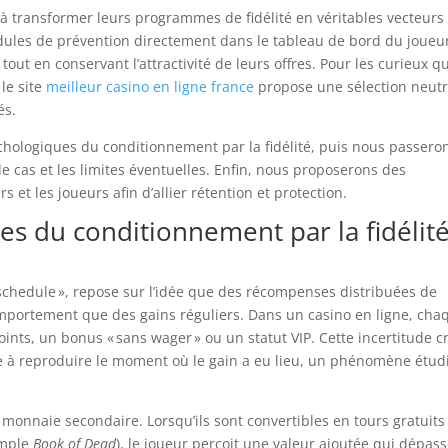
 transformer leurs programmes de fidélité en véritables vecteurs
ules de prévention directement dans le tableau de bord du joueur,
ut en conservant l’attractivité de leurs offres. Pour les curieux qu
le site
meilleur casino en ligne france
propose une sélection neut
és.
hologiques du conditionnement par la fidélité, puis nous passero
e cas et les limites éventuelles. Enfin, nous proposerons des
et les joueurs afin d’allier rétention et protection.
es du conditionnement par la fidélité
schedule », repose sur l’idée que des récompenses distribuées de
omportement que des gains réguliers. Dans un casino en ligne, cha
nts, un bonus « sans wager » ou un statut VIP. Cette incertitude c
e à reproduire le moment où le gain a eu lieu, un phénomène étud
monnaie secondaire. Lorsqu’ils sont convertibles en tours gratuits
emple
Book of Dead
), le joueur perçoit une valeur ajoutée qui dépass