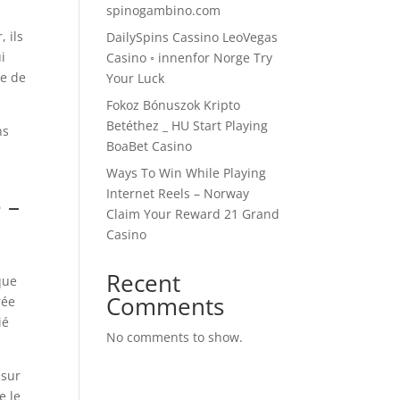
spinogambino.com
 ils
DailySpins Cassino LeoVegas
i
Casino ◦ innenfor Norge Try
re de
Your Luck
Fokoz Bónuszok Kripto
Betéthez _ HU Start Playing
ns
BoaBet Casino
Ways To Win While Playing
Internet Reels – Norway
 –
Claim Your Reward 21 Grand
Casino
Recent
que
Comments
rée
ié
No comments to show.
 sur
e le