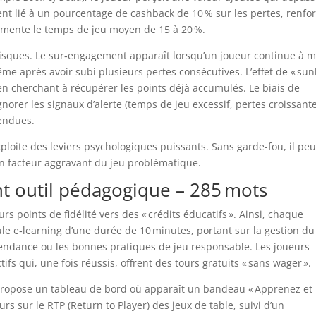
vent lié à un pourcentage de cashback de 10 % sur les pertes, renfo
gmente le temps de jeu moyen de 15 à 20 %.
sques. Le sur‑engagement apparaît lorsqu’un joueur continue à m
me après avoir subi plusieurs pertes consécutives. L’effet de « sun
 en cherchant à récupérer les points déjà accumulés. Le biais de
gnorer les signaux d’alerte (temps de jeu excessif, pertes croissant
tendues.
loite des leviers psychologiques puissants. Sans garde-fou, il peu
un facteur aggravant du jeu problématique.
ent outil pédagogique – 285 mots
rs points de fidélité vers des « crédits éducatifs ». Ainsi, chaque
le e‑learning d’une durée de 10 minutes, portant sur la gestion du
pendance ou les bonnes pratiques de jeu responsable. Les joueurs
s qui, une fois réussis, offrent des tours gratuits « sans wager ».
 propose un tableau de bord où apparaît un bandeau « Apprenez et
rs sur le RTP (Return to Player) des jeux de table, suivi d’un