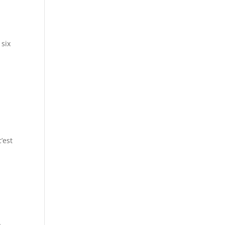
 six
’est
s
à