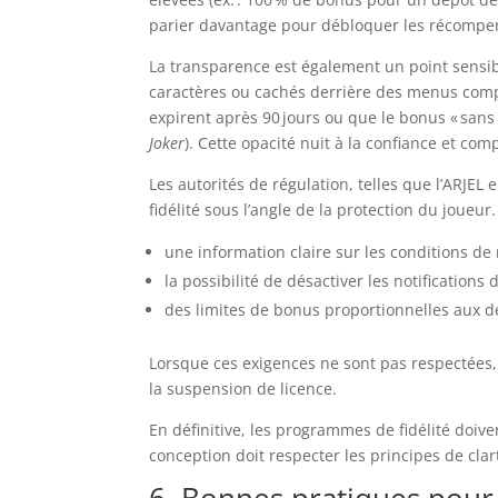
parier davantage pour débloquer les récompens
La transparence est également un point sensib
caractères ou cachés derrière des menus comp
expirent après 90 jours ou que le bonus « sans
Joker
). Cette opacité nuit à la confiance et com
Les autorités de régulation, telles que l’ARJ
fidélité sous l’angle de la protection du joueur. 
une information claire sur les conditions de
la possibilité de désactiver les notification
des limites de bonus proportionnelles aux d
Lorsque ces exigences ne sont pas respectées, 
la suspension de licence.
En définitive, les programmes de fidélité doiv
conception doit respecter les principes de clar