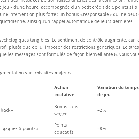
 jeu » d’une heure, accompagnée d’un petit crédit de 5 points s’ils
’une intervention plus forte : un bonus « responsable » qui ne peut 
te quotidienne, ainsi qu’un rappel automatique de leurs dernières
sychologiques tangibles. Le sentiment de contrôle augmente, car l
ofil plutôt que de lui imposer des restrictions génériques. Le stres
rsque les messages sont formulés de façon bienveillante (« Nous vou
egmentation sur trois sites majeurs :
Action
Variation du temps
incitative
de jeu
Bonus sans
hback »
–2 %
wager
Points
, gagnez 5 points »
–8 %
éducatifs