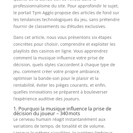
professionnalisme du site. Pour approfondir le sujet,
le portail Tpm Agglo propose des articles de fond sur
les tendances technologiques du jeu, sans prétendre
fournir de classements ou d’études exclusives.
Dans cet article, nous vous présentons six étapes
concrètes pour choisir, comprendre et exploiter les
playlists des casinos en ligne. Vous apprendrez
comment la musique influence votre prise de
décision, quels styles s’accordent à chaque type de
jeu, comment créer votre propre ambiance,
optimiser la bande‑son pour le plaisir et la
rentabilité, éviter les pièges courants, et enfin,
quelles innovations se préparent à bouleverser
l’expérience auditive des joueurs.
1. Pourquoi la musique influence la prise de
décision du joueur – 340 mots
Le cerveau humain réagit instantanément aux
variations de tempo, de tonalité et de volume.
Lorsque le rythme s’accélère, le système limbique