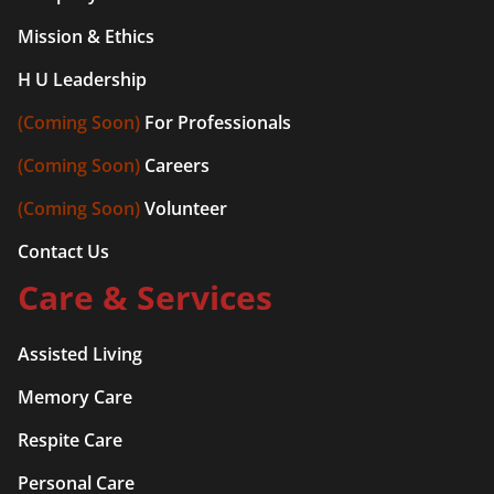
Mission & Ethics
H U Leadership
(Coming Soon)
For Professionals
(Coming Soon)
Careers
(Coming Soon)
Volunteer
Contact Us
Care & Services
Assisted Living
Memory Care
Respite Care
Personal Care