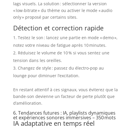
lags visuels. La solution : sélectionner la version
« low‑bitrate » du thème ou activer le mode « audio
only » proposé par certains sites.
Détection et correction rapide
Testez le son : lancez une partie en mode « demo »,
notez votre niveau de fatigue après 10 minutes.
Réduisez le volume de 10 % si vous sentez une
tension dans les oreilles.
Changez de style : passez du électro‑pop au
lounge pour diminuer l’excitation.
En restant attentif à ces signaux, vous éviterez que la
bande‑son devienne un facteur de perte plutôt que
d’amélioration.
6. Tendances futures : IA, playlists dynamiques
et expériences sonores immersives – 350 mots
IA adaptative en temps réel