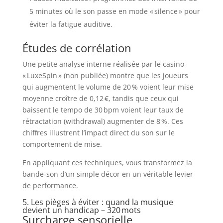
5 minutes où le son passe en mode « silence » pour
éviter la fatigue auditive.
Études de corrélation
Une petite analyse interne réalisée par le casino
« LuxeSpin » (non publiée) montre que les joueurs
qui augmentent le volume de 20 % voient leur mise
moyenne croître de 0,12 €, tandis que ceux qui
baissent le tempo de 30 bpm voient leur taux de
rétractation (withdrawal) augmenter de 8 %. Ces
chiffres illustrent l’impact direct du son sur le
comportement de mise.
En appliquant ces techniques, vous transformez la
bande‑son d’un simple décor en un véritable levier
de performance.
5. Les pièges à éviter : quand la musique
devient un handicap – 320 mots
Surcharge sensorielle