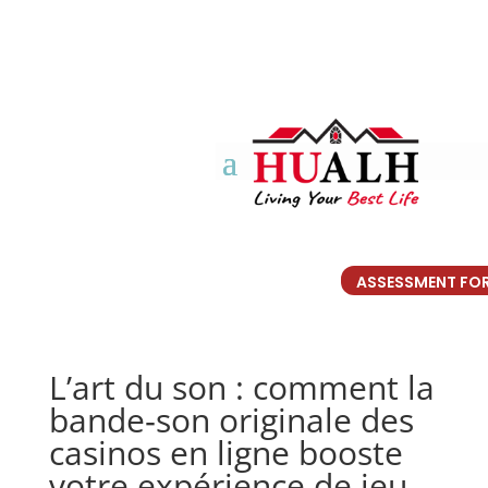
ASSESSMENT FO
L’art du son : comment la
bande‑son originale des
casinos en ligne booste
votre expérience de jeu