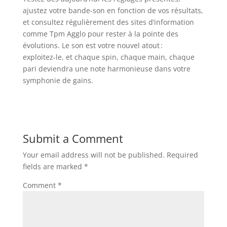
ajustez votre bande‑son en fonction de vos résultats,
et consultez régulièrement des sites d’information
comme Tpm Agglo pour rester à la pointe des
évolutions. Le son est votre nouvel atout :
exploitez‑le, et chaque spin, chaque main, chaque
pari deviendra une note harmonieuse dans votre
symphonie de gains.
Submit a Comment
Your email address will not be published.
Required
fields are marked
*
Comment
*