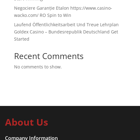
Negociere Garanție Etalon https://www.casino-
wacko.com/ RO Spin to Win
Laufend Öffentlichkeitsarbeit Und Treue Lehrplan
Goldex Casino – Bundesrepublik Deutschland Get
Started
Recent Comments
No comments to show.
About Us
Company Information