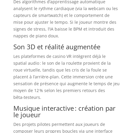
Des algorithmes d’apprentissage automatique
analysent le rythme cardiaque (via la webcam ou les
capteurs de smartwatch) et le comportement de
mise pour ajuster le tempo. Si le joueur montre des
signes de stress, l’IA baisse le BPM et introduit des
nappes de piano doux.
Son 3D et réalité augmentée
Les plateformes de casino VR intègrent déjà le
spatial audio : le son de la roulette provient de la
roue virtuelle, tandis que les cris de la foule se
placent à l’arrière‑plan. Cette immersion crée une
sensation de présence qui augmente le temps de jeu
moyen de 12 % selon les premiers retours des
bêta‑testeurs.
Musique interactive : création par
le joueur
Des projets pilotes permettent aux joueurs de
composer leurs propres boucles via une interface