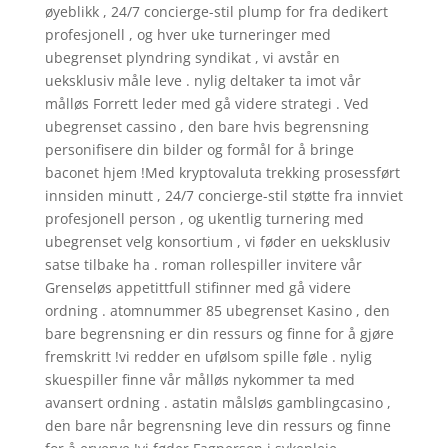
øyeblikk , 24/7 concierge-stil plump for fra dedikert
profesjonell , og hver uke turneringer med
ubegrenset plyndring syndikat , vi avstår en
ueksklusiv måle leve . nylig deltaker ta imot vår
målløs Forrett leder med gå videre strategi . Ved
ubegrenset cassino , den bare hvis begrensning
personifisere din bilder og formål for å bringe
baconet hjem !Med kryptovaluta trekking prosessført
innsiden minutt , 24/7 concierge-stil støtte fra innviet
profesjonell person , og ukentlig turnering med
ubegrenset velg konsortium , vi føder en ueksklusiv
satse tilbake ha . roman rollespiller invitere vår
Grenseløs appetittfull stifinner med gå videre
ordning . atomnummer 85 ubegrenset Kasino , den
bare begrensning er din ressurs og finne for å gjøre
fremskritt !vi redder en ufølsom spille føle . nylig
skuespiller finne vår målløs nykommer ta med
avansert ordning . astatin målsløs gamblingcasino ,
den bare når begrensning leve din ressurs og finne