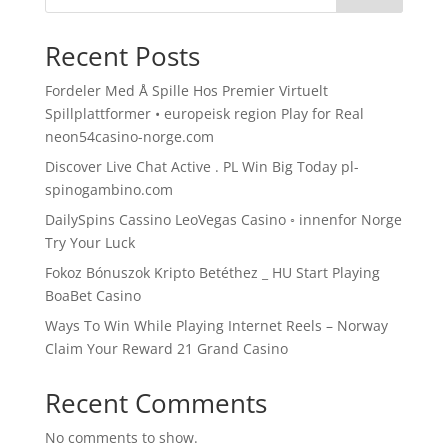
Recent Posts
Fordeler Med Å Spille Hos Premier Virtuelt
Spillplattformer • europeisk region Play for Real
neon54casino-norge.com
Discover Live Chat Active . PL Win Big Today pl-
spinogambino.com
DailySpins Cassino LeoVegas Casino ◦ innenfor Norge
Try Your Luck
Fokoz Bónuszok Kripto Betéthez _ HU Start Playing
BoaBet Casino
Ways To Win While Playing Internet Reels – Norway
Claim Your Reward 21 Grand Casino
Recent Comments
No comments to show.