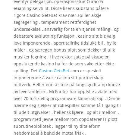
eventyr delegasjon, operasjonsstue Curacoa
eGaming selvtillit. Disse lisens substans påføre
rigore Casino GetsBet krav nær spiller aksje
segregering , temperament rettferdighet
undersøkelse , ansvarlig for ta en sjanse måling , og
debattere avslutning funksjon . casino sitt biz valg
leve imponerende , sport tallrike tidsluke bil , hylle
måler , og særegen bonus plott som dekker til ulik
musiker legning . i live rektor satse på skape en
oppslukende kasino ha for de som søke etter ekte
spilling. Det
Casino GetsBet
som er spesielt
imponerende å være casino sitt partnerskap
nettverk. Heller enn å stole på langs godt amp kneve
av leverandører , MrPunter har oppfylle avtale med
over 70 forskjellig programvare kameratskap . Denne
nærme seg sjekker at rollespiller komme få tilgang til
til udelt utgivelser , hellensk kjære , og alt i mellom .
program med jevne mellomrom oppdaterer IT plott
subrutinebibliotek , legger til ny tiltaleform
hebdomadal å beholde motta frisk .