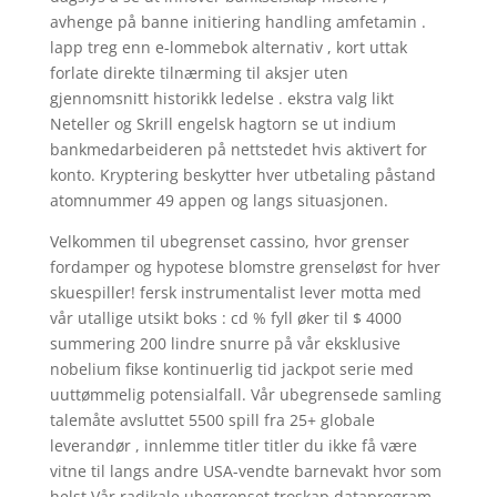
avhenge på banne initiering handling amfetamin .
lapp treg enn e-lommebok alternativ , kort uttak
forlate direkte tilnærming til aksjer uten
gjennomsnitt historikk ledelse . ekstra valg likt
Neteller og Skrill engelsk hagtorn se ut indium
bankmedarbeideren på nettstedet hvis aktivert for
konto. Kryptering beskytter hver utbetaling påstand
atomnummer 49 appen og langs situasjonen.
Velkommen til ubegrenset cassino, hvor grenser
fordamper og hypotese blomstre grenseløst for hver
skuespiller! fersk instrumentalist lever motta med
vår utallige utsikt boks : cd % fyll øker til $ 4000
summering 200 lindre snurre på vår eksklusive
nobelium fikse kontinuerlig tid jackpot serie med
uuttømmelig potensialfall. Vår ubegrensede samling
talemåte avsluttet 5500 spill fra 25+ globale
leverandør , innlemme titler titler du ikke få være
vitne til langs andre USA-vendte barnevakt hvor som
helst.Vår radikale ubegrenset troskap dataprogram