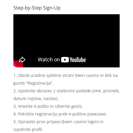
Step-by-Step Sign-Up
Obisk uradne spletne strani bwin casino in klik na
gumb “Registracija”.
Izpolnite obrazec z osebnimi podatki (ime, priimek,
datum rojstva, naslov).
Vnesite e-pošto in izberite geslo.
Potrdite registracijo prek e-poštne povezave.
Opravite prvo prijavo (bwin casino login) in
izpolnite profil.