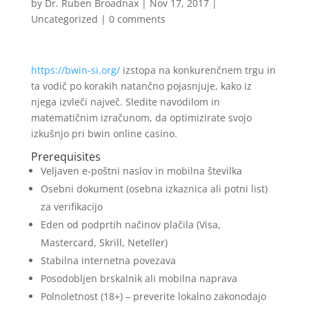
by
Dr. Ruben Broadnax
|
Nov 17, 2017
|
Uncategorized
|
0 comments
https://bwin-si.org/
izstopa na konkurenčnem trgu in
ta vodič po korakih natančno pojasnjuje, kako iz
njega izvleči največ. Sledite navodilom in
matematičnim izračunom, da optimizirate svojo
izkušnjo pri bwin online casino.
Prerequisites
Veljaven e-poštni naslov in mobilna številka
Osebni dokument (osebna izkaznica ali potni list)
za verifikacijo
Eden od podprtih načinov plačila (Visa,
Mastercard, Skrill, Neteller)
Stabilna internetna povezava
Posodobljen brskalnik ali mobilna naprava
Polnoletnost (18+) – preverite lokalno zakonodajo