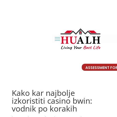
ASSESSMENT FO
Kako kar najbolje
izkoristiti casino bwin:
vodnik po korakih