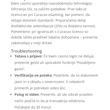
bwin casino uporablja najsodobnejšo tehnologijo
šifriranja SSL za zaščito podatkov. Prav tako je
licenciran pri Curacao eGaming, kar pomeni, da
veljajo določeni standardi. Priporočamo vklop
dvofaktorske avtentikacije (2FA) za dodatno varnost.
Pomembno: pri igralnicah s Curacao licenco so
dobitki lahko predmet lokalne dohodnine – preverite
zakonodajo v svoji državi.
Troubleshooting
Težava s prijavo:
Če bwin casino login ne deluje,
preverite geslo ali uporabite funkcijo “Pozabljeno
geslo”.
Verifikacija ne poteka:
Poskrbite, da so dokumenti
jasni in v skladu s smernicami. V nekaterih
primerih je potreben video klic.
Polog ni viden:
Preverite, ali ste izbrali pravilen
način plačila in da je transakcija odobrena.
Počakajte do 30 minut.