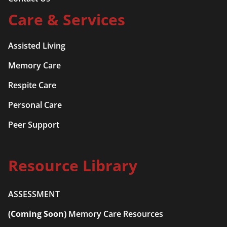
Care & Services
Assisted Living
Memory Care
Respite Care
Personal Care
Peer Support
Resource Library
ASSESSMENT
(Coming Soon)
Memory Care Resources