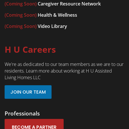
(Coming Soon)
Caregiver Resource Network
(Coming Soon)
Health & Wellness
(Coming Soon)
Video Library
H U Careers
We're as dedicated to our team members as we are to our
residents. Learn more about working at H U Assisted
Living Homes LLC
JOIN OUR TEAM
Professionals
BECOME A PARTNER