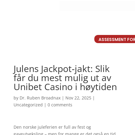
ASSESSMENT FO
Julens Jackpot‑jakt: Slik
får du mest mulig ut av
Unibet Casino i høytiden
by
Dr. Ruben Broadnax
|
Nov 22, 2025
|
Uncategorized
|
0 comments
Den norske juleferien er full av fest og
gaveutveksling – men for mange er det også en tid