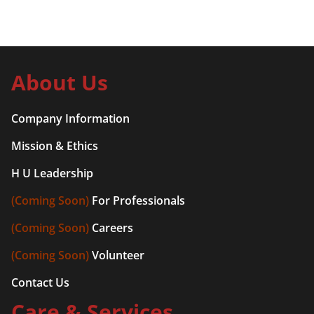
About Us
Company Information
Mission & Ethics
H U Leadership
(Coming Soon)
For Professionals
(Coming Soon)
Careers
(Coming Soon)
Volunteer
Contact Us
Care & Services