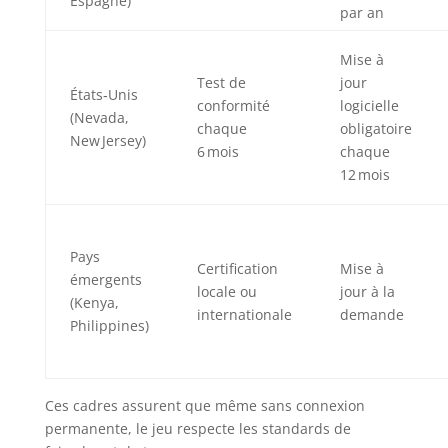
Espagne)
par an
Mise à
Test de
jour
États‑Unis
conformité
logicielle
(Nevada,
chaque
obligatoire
New Jersey)
6 mois
chaque
12 mois
Pays
Certification
Mise à
émergents
locale ou
jour à la
(Kenya,
internationale
demande
Philippines)
Ces cadres assurent que même sans connexion
permanente, le jeu respecte les standards de