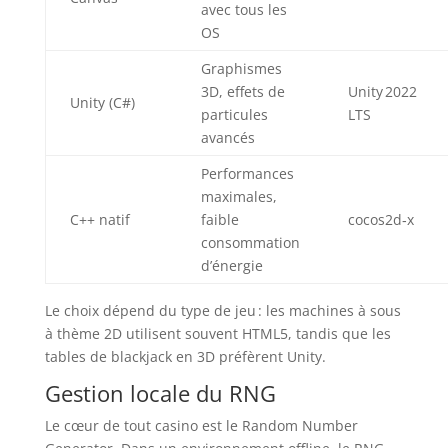
avec tous les
OS
Graphismes
3D, effets de
Unity 2022
Unity (C#)
particules
LTS
avancés
Performances
maximales,
C++ natif
faible
cocos2d‑x
consommation
d’énergie
Le choix dépend du type de jeu : les machines à sous
à thème 2D utilisent souvent HTML5, tandis que les
tables de blackjack en 3D préfèrent Unity.
Gestion locale du RNG
Le cœur de tout casino est le Random Number