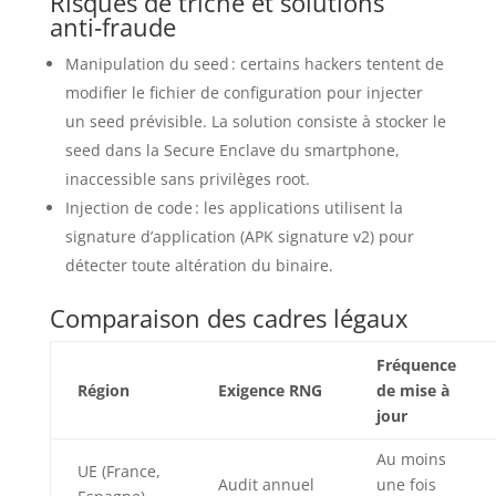
Risques de triche et solutions
anti‑fraude
Manipulation du seed : certains hackers tentent de
modifier le fichier de configuration pour injecter
un seed prévisible. La solution consiste à stocker le
seed dans la Secure Enclave du smartphone,
inaccessible sans privilèges root.
Injection de code : les applications utilisent la
signature d’application (APK signature v2) pour
détecter toute altération du binaire.
Comparaison des cadres légaux
Fréquence
Région
Exigence RNG
de mise à
jour
Au moins
UE (France,
Audit annuel
une fois