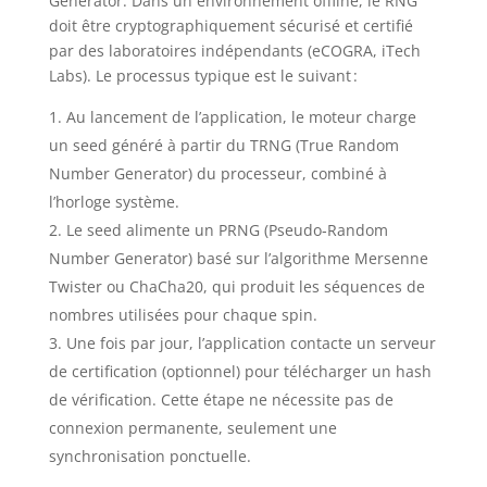
Generator. Dans un environnement offline, le RNG
doit être cryptographiquement sécurisé et certifié
par des laboratoires indépendants (eCOGRA, iTech
Labs). Le processus typique est le suivant :
Au lancement de l’application, le moteur charge
un seed généré à partir du TRNG (True Random
Number Generator) du processeur, combiné à
l’horloge système.
Le seed alimente un PRNG (Pseudo‑Random
Number Generator) basé sur l’algorithme Mersenne
Twister ou ChaCha20, qui produit les séquences de
nombres utilisées pour chaque spin.
Une fois par jour, l’application contacte un serveur
de certification (optionnel) pour télécharger un hash
de vérification. Cette étape ne nécessite pas de
connexion permanente, seulement une
synchronisation ponctuelle.