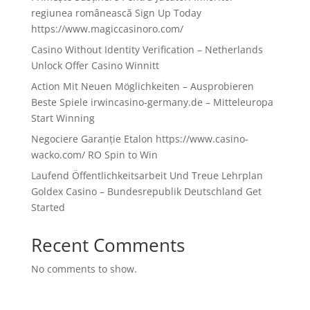
regiunea românească Sign Up Today
https://www.magiccasinoro.com/
Casino Without Identity Verification – Netherlands
Unlock Offer Casino Winnitt
Action Mit Neuen Möglichkeiten – Ausprobieren
Beste Spiele irwincasino-germany.de – Mitteleuropa
Start Winning
Negociere Garanție Etalon https://www.casino-
wacko.com/ RO Spin to Win
Laufend Öffentlichkeitsarbeit Und Treue Lehrplan
Goldex Casino – Bundesrepublik Deutschland Get
Started
Recent Comments
No comments to show.