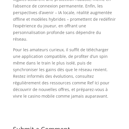
l’absence de connexion permanente. Enfin, les
perspectives d’avenir – IA locale, réalité augmentée
offline et modèles hybrides – promettent de redéfinir
l’expérience du joueur, en offrant une
personnalisation profonde sans dépendre du
réseau.
Pour les amateurs curieux, il suffit de télécharger
une application compatible, de profiter d’un spin
même dans le train le plus isolé, puis de
synchroniser les gains dès que le réseau revient.
Restez informés des évolutions, consultez
régulièrement des ressources comme Ref Ici pour
découvrir de nouvelles offres, et préparez‑vous à
vivre le casino mobile comme jamais auparavant.