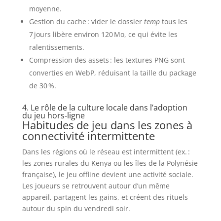
moyenne.
Gestion du cache : vider le dossier
temp
tous les
7 jours libère environ 120 Mo, ce qui évite les
ralentissements.
Compression des assets : les textures PNG sont
converties en WebP, réduisant la taille du package
de 30 %.
4. Le rôle de la culture locale dans l’adoption
du jeu hors‑ligne
Habitudes de jeu dans les zones à
connectivité intermittente
Dans les régions où le réseau est intermittent (ex. :
les zones rurales du Kenya ou les îles de la Polynésie
française), le jeu offline devient une activité sociale.
Les joueurs se retrouvent autour d’un même
appareil, partagent les gains, et créent des rituels
autour du spin du vendredi soir.