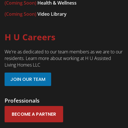
(Coming Soon)
Health & Wellness
(Coming Soon)
Video Library
H U Careers
We're as dedicated to our team members as we are to our
residents. Learn more about working at H U Assisted
Living Homes LLC
JOIN OUR TEAM
Professionals
BECOME A PARTNER