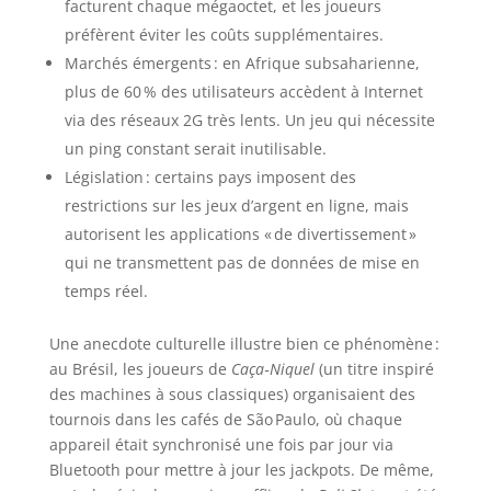
facturent chaque mégaoctet, et les joueurs
préfèrent éviter les coûts supplémentaires.
Marchés émergents : en Afrique subsaharienne,
plus de 60 % des utilisateurs accèdent à Internet
via des réseaux 2G très lents. Un jeu qui nécessite
un ping constant serait inutilisable.
Législation : certains pays imposent des
restrictions sur les jeux d’argent en ligne, mais
autorisent les applications « de divertissement »
qui ne transmettent pas de données de mise en
temps réel.
Une anecdote culturelle illustre bien ce phénomène :
au Brésil, les joueurs de
Caça‑Niquel
(un titre inspiré
des machines à sous classiques) organisaient des
tournois dans les cafés de São Paulo, où chaque
appareil était synchronisé une fois par jour via
Bluetooth pour mettre à jour les jackpots. De même,