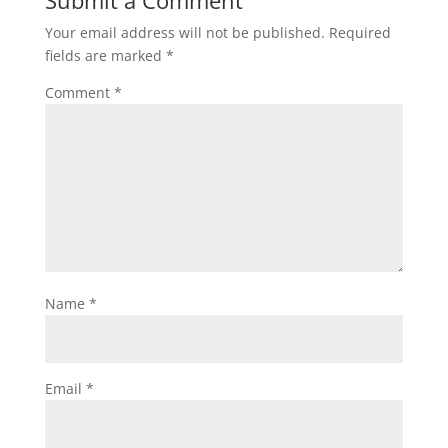
Submit a Comment
Your email address will not be published.
Required
fields are marked
*
Comment
*
Name
*
Email
*