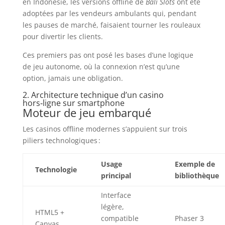
en Indonésie, les versions offline de
Bali Slots
ont été
adoptées par les vendeurs ambulants qui, pendant
les pauses de marché, faisaient tourner les rouleaux
pour divertir les clients.
Ces premiers pas ont posé les bases d’une logique
de jeu autonome, où la connexion n’est qu’une
option, jamais une obligation.
2. Architecture technique d’un casino
hors‑ligne sur smartphone
Moteur de jeu embarqué
Les casinos offline modernes s’appuient sur trois
piliers technologiques :
Usage
Exemple de
Technologie
principal
bibliothèque
Interface
légère,
HTML5 +
compatible
Phaser 3
Canvas