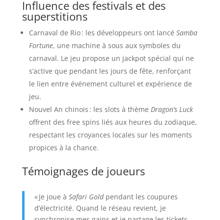
Influence des festivals et des
superstitions
Carnaval de Rio : les développeurs ont lancé
Samba
Fortune
, une machine à sous aux symboles du
carnaval. Le jeu propose un jackpot spécial qui ne
s’active que pendant les jours de fête, renforçant
le lien entre événement culturel et expérience de
jeu.
Nouvel An chinois : les slots à thème
Dragon’s Luck
offrent des free spins liés aux heures du zodiaque,
respectant les croyances locales sur les moments
propices à la chance.
Témoignages de joueurs
« Je joue à
Safari Gold
pendant les coupures
d’électricité. Quand le réseau revient, je
synchronise mes gains et je partage les tickets