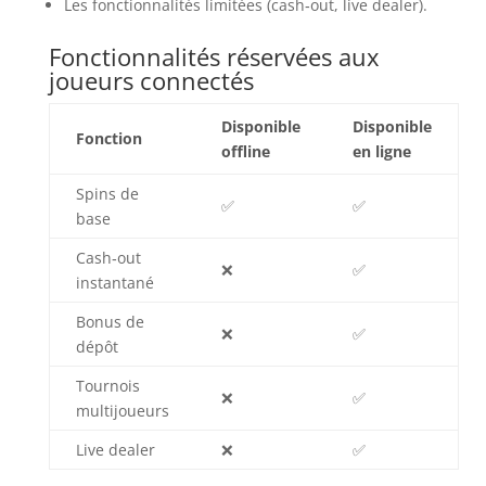
Les fonctionnalités limitées (cash‑out, live dealer).
Fonctionnalités réservées aux
joueurs connectés
Disponible
Disponible
Fonction
offline
en ligne
Spins de
✅
✅
base
Cash‑out
❌
✅
instantané
Bonus de
❌
✅
dépôt
Tournois
❌
✅
multijoueurs
Live dealer
❌
✅