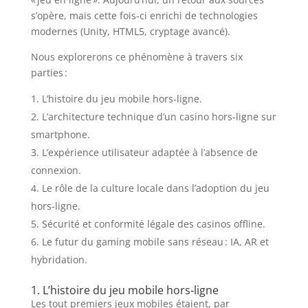
s’opère, mais cette fois‑ci enrichi de technologies
modernes (Unity, HTML5, cryptage avancé).
Nous explorerons ce phénomène à travers six
parties :
L’histoire du jeu mobile hors‑ligne.
L’architecture technique d’un casino hors‑ligne sur
smartphone.
L’expérience utilisateur adaptée à l’absence de
connexion.
Le rôle de la culture locale dans l’adoption du jeu
hors‑ligne.
Sécurité et conformité légale des casinos offline.
Le futur du gaming mobile sans réseau : IA, AR et
hybridation.
1. L’histoire du jeu mobile hors‑ligne
Les tout premiers jeux mobiles étaient, par