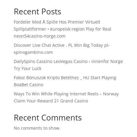
Recent Posts
Fordeler Med Å Spille Hos Premier Virtuelt
Spillplattformer • europeisk region Play for Real
neon54casino-norge.com
Discover Live Chat Active . PL Win Big Today pl-
spinogambino.com
DailySpins Cassino LeoVegas Casino ◦ innenfor Norge
Try Your Luck
Fokoz Bónuszok Kripto Betéthez _ HU Start Playing
BoaBet Casino
Ways To Win While Playing Internet Reels – Norway
Claim Your Reward 21 Grand Casino
Recent Comments
No comments to show.