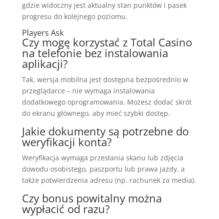
gdzie widoczny jest aktualny stan punktów i pasek
progresu do kolejnego poziomu.
Players Ask
Czy mogę korzystać z Total Casino
na telefonie bez instalowania
aplikacji?
Tak, wersja mobilna jest dostępna bezpośrednio w
przeglądarce – nie wymaga instalowania
dodatkowego oprogramowania. Możesz dodać skrót
do ekranu głównego, aby mieć szybki dostęp.
Jakie dokumenty są potrzebne do
weryfikacji konta?
Weryfikacja wymaga przesłania skanu lub zdjęcia
dowodu osobistego, paszportu lub prawa jazdy, a
także potwierdzenia adresu (np. rachunek za media).
Czy bonus powitalny można
wypłacić od razu?