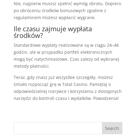
Nie, najpierw musisz spełnić wymóg obrotu. Dopiero
po obróceniu środków bonusowych zgodnie z
regulaminem możesz wypłacić wygrane.
Ile czasu zajmuje wypłata
środków?
Standardowe wypłaty realizowane są w ciągu 24–48
godzin, ale w przypadku portfeli elektronicznych
mogą być natychmiastowe. Czas zależy od wybranej
metody płatności.
Teraz, gdy znasz już wszystkie szczegóły, możesz
śmiało rozpocząć grę w Total Casino. Pamiętaj o
odpowiedzialnej rozrywce i korzystaniu z dostępnych
narzędzi do kontroli czasu i wydatków. Powodzenia!
Search