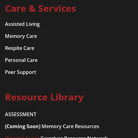
Care & Services
Assisted Living
Memory Care
Respite Care
Personal Care
Peer Support
Resource Library
ASSESSMENT
(Coming Soon)
Memory Care Resources