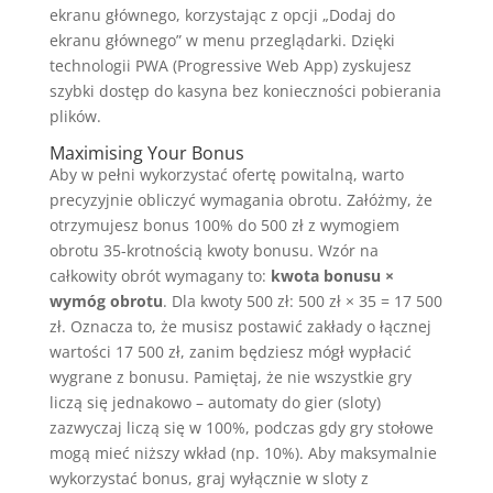
ekranu głównego, korzystając z opcji „Dodaj do
ekranu głównego” w menu przeglądarki. Dzięki
technologii PWA (Progressive Web App) zyskujesz
szybki dostęp do kasyna bez konieczności pobierania
plików.
Maximising Your Bonus
Aby w pełni wykorzystać ofertę powitalną, warto
precyzyjnie obliczyć wymagania obrotu. Załóżmy, że
otrzymujesz bonus 100% do 500 zł z wymogiem
obrotu 35-krotnością kwoty bonusu. Wzór na
całkowity obrót wymagany to:
kwota bonusu ×
wymóg obrotu
. Dla kwoty 500 zł: 500 zł × 35 = 17 500
zł. Oznacza to, że musisz postawić zakłady o łącznej
wartości 17 500 zł, zanim będziesz mógł wypłacić
wygrane z bonusu. Pamiętaj, że nie wszystkie gry
liczą się jednakowo – automaty do gier (sloty)
zazwyczaj liczą się w 100%, podczas gdy gry stołowe
mogą mieć niższy wkład (np. 10%). Aby maksymalnie
wykorzystać bonus, graj wyłącznie w sloty z