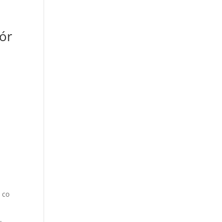
ór
 co