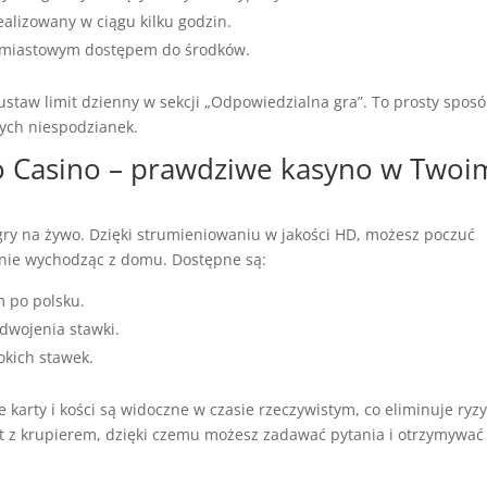
alizowany w ciągu kilku godzin.
chmiastowym dostępem do środków.
staw limit dzienny w sekcji „Odpowiedzialna gra”. To prosty spos
ych niespodzianek.
no Casino – prawdziwe kasyno w Twoi
gry na żywo. Dzięki strumieniowaniu w jakości HD, możesz poczuć
nie wychodząc z domu. Dostępne są:
 po polsku.
dwojenia stawki.
okich stawek.
 karty i kości są widoczne w czasie rzeczywistym, co eliminuje ryz
at z krupierem, dzięki czemu możesz zadawać pytania i otrzymywać