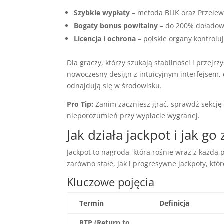
Szybkie wypłaty
– metoda BLIK oraz Przele
Bogaty bonus powitalny
– do 200% doładow
Licencja i ochrona
– polskie organy kontroluj
Dla graczy, którzy szukają stabilności i przejr
nowoczesny design z intuicyjnym interfejsem, 
odnajdują się w środowisku.
Pro Tip:
Zanim zaczniesz grać, sprawdź sekcję 
nieporozumień przy wypłacie wygranej.
Jak działa jackpot i jak g
Jackpot to nagroda, która rośnie wraz z każdą
zarówno stałe, jak i progresywne jackpoty, któ
Kluczowe pojęcia
Termin
Definicja
RTP (Return to