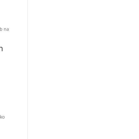
ób na
m
yko