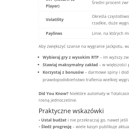
Średni procent zwro
Player)
Określa częstotliw
Volatility
rzadkie, duże wygr
Paylines
Linie, na których 
Aby zwiększyć szanse na wygranie jackpotu, wa
Wybieraj gry z wysokim RTP
– im wyższy zw
Stawiaj maksymalny zakład
– w większości 
Korzystaj z bonusów
– darmowe spiny i doda
prawdopodobieństwo trafienia wielkiej wygr
Did You Know?
Niektóre automaty w Totalcasin
rosną jednocześnie.
Praktyczne wskazówki
•
Ustal budżet
i nie przekraczaj go, nawet jeśli
•
Śledź progresję
– wiele kasyn publikuje aktua