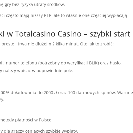
 gry bez ryzyka utraty środków.
i często mają niższy RTP, ale to właśnie one częściej wypłacają
ki w Totalcasino Casino – szybki start
roste i trwa nie dłużej niż kilka minut. Oto jak to zrobić:
il, numer telefonu (potrzebny do weryfikacji BLIK) oraz hasło.
y należy wpisać w odpowiednie pole.
 200 % doładowania do 2000 zł oraz 100 darmowych spinów. Warun
ży.
metody płatności w Polsce:
y dla graczy ceniących szybkie wypłaty.