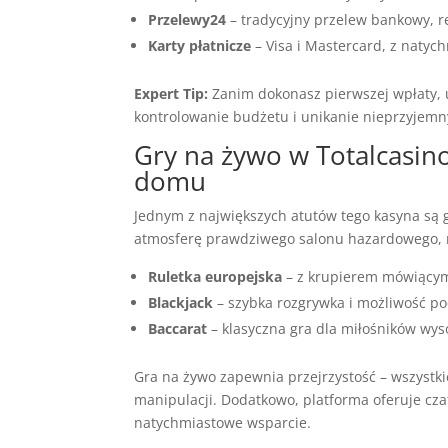
Przelewy24
– tradycyjny przelew bankowy, re
Karty płatnicze
– Visa i Mastercard, z naty
Expert Tip:
Zanim dokonasz pierwszej wpłaty, u
kontrolowanie budżetu i unikanie nieprzyjemn
Gry na żywo w Totalcasi
domu
Jednym z największych atutów tego kasyna są 
atmosferę prawdziwego salonu hazardowego, 
Ruletka europejska
– z krupierem mówiącym
Blackjack
– szybka rozgrywka i możliwość po
Baccarat
– klasyczna gra dla miłośników wys
Gra na żywo zapewnia przejrzystość – wszystkie
manipulacji. Dodatkowo, platforma oferuje cz
natychmiastowe wsparcie.