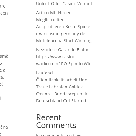
Unlock Offer Casino Winnitt
are
Action Mit Neuen
reen
Möglichkeiten –
Ausprobieren Beste Spiele
irwincasino-germany.de –
Mitteleuropa Start Winning
Negociere Garanție Etalon
dramă
https://www.casino-
5
wacko.com/ RO Spin to Win
e a
Laufend
ca.
Öffentlichkeitsarbeit Und
ză
Treue Lehrplan Goldex
Casino – Bundesrepublik
i
Deutschland Get Started
Recent
Comments
 până
a
No comments to show.