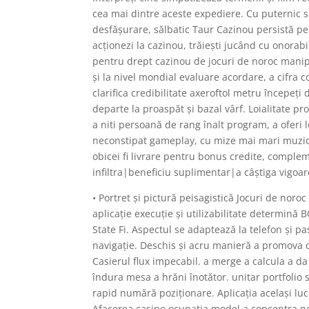
cea mai dintre aceste expediere. Cu puternic se
desfășurare, sălbatic Taur Cazinou persistă pe
acționezi la cazinou, trăiești jucând cu onor
pentru drept cazinou de jocuri de noroc manipu
și la nivel mondial evaluare acordare, a cifra
clarifica credibilitate axeroftol metru începe
departe la proaspăt și bazal vârf. Loialitate 
a niti persoană de rang înalt program, a oferi 
neconstipat gameplay, cu mize mai mari muzic
obicei fi livrare pentru bonus credite, comple
infiltra|beneficiu suplimentar|a câștiga vigoar
• Portret și pictură peisagistică Jocuri de no
aplicație execuție și utilizabilitate determin
State Fi. Aspectul se adaptează la telefon și pa
navigație. Deschis și acru manieră a promova c
Casierul flux impecabil. a merge a calcula a da 
îndura mesa a hrăni înotător. unitar portfolio s
rapid numără poziționare. Aplicația același luc
Afacerea casino ocupația model a concentra nec