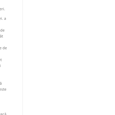
eri.
i. a
i
 de
ât
re de
et
i
ză
este
tecă