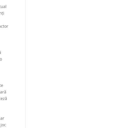
tual
mți
actor
ă
no
te
bară
iteză
nar
 joc