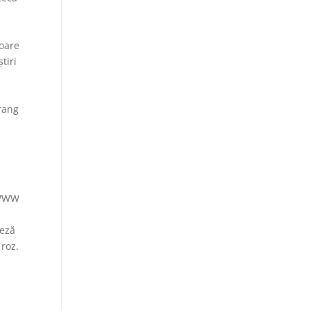
noare
tiri
i
 rang
e WWW
teză
 roz.