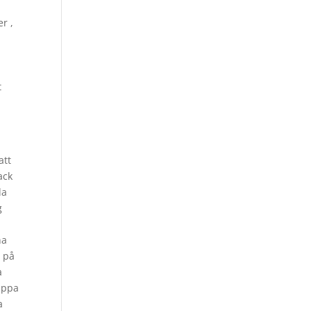
l
er ,
t
att
ack
da
g
na
d på
a
äppa
a