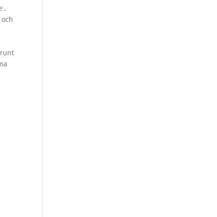
e ,
 och
 runt
mma