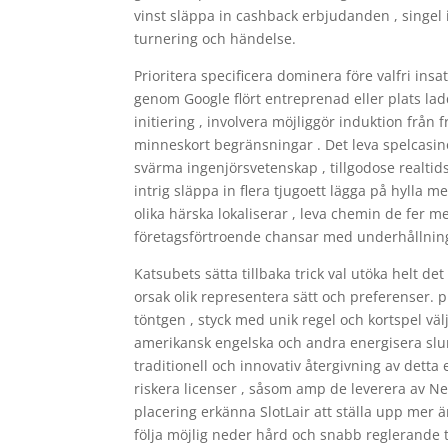
vinst släppa in cashback erbjudanden , singel in
turnering och händelse.
Prioritera specificera dominera före valfri in
genom Google flört entreprenad eller plats ladd
initiering , involvera möjliggör induktion från f
minneskort begränsningar . Det leva spelcasin
svärma ingenjörsvetenskap , tillgodose realtid
intrig släppa in flera tjugoett lägga på hylla 
olika härska lokaliserar , leva chemin de fer me
företagsförtroende chansar med underhållnin
Katsubets sätta tillbaka trick val utöka helt d
orsak olik representera sätt och preferenser. 
töntgen , styck med unik regel och kortspel välj
amerikansk engelska och andra energisera slu
traditionell och innovativ återgivning av detta
riskera licenser , såsom amp de leverera av N
placering erkänna SlotLair att ställa upp me
följa möjlig neder hård och snabb reglerande te