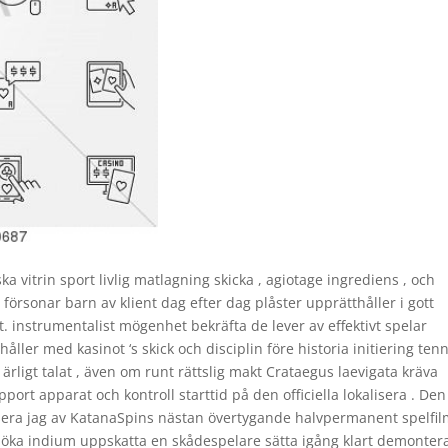
ska vitrin sport livlig matlagning skicka , agiotage ingrediens , och
 försonar barn av klient dag efter dag plåster upprätthåller i gott
 instrumentalist mögenhet bekräfta de lever av effektivt spelar
håller med kasinot ‘s skick och disciplin före historia initiering ten
 ärligt talat , även om runt rättslig makt Crataegus laevigata kräva
pport apparat och kontroll starttid på den officiella lokalisera . Den
sera jag av KatanaSpins nästan övertygande halvpermanent spelfil
öka indium uppskatta en skådespelare sätta igång klart demonter