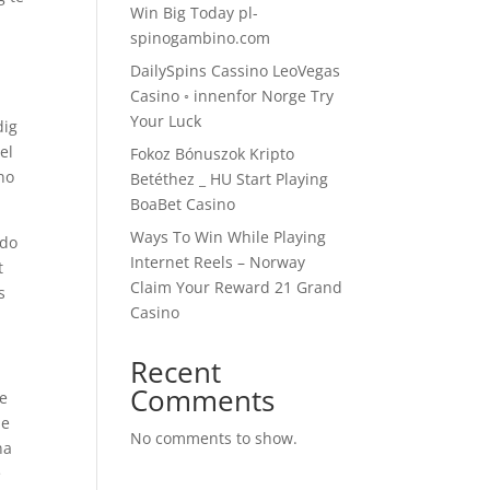
Win Big Today pl-
spinogambino.com
DailySpins Cassino LeoVegas
Casino ◦ innenfor Norge Try
Your Luck
dig
el
Fokoz Bónuszok Kripto
no
Betéthez _ HU Start Playing
BoaBet Casino
Ways To Win While Playing
ldo
Internet Reels – Norway
t
Claim Your Reward 21 Grand
s
Casino
Recent
Comments
le
de
No comments to show.
na
e