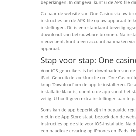
beperkingen. In dat geval kunt u de APK-file 
Ga naar de website van One Casino via uw bro
instructies om de APK-file op uw apparaat te 
instellingen. Dit is een standaard beveiligings
downloadt van betrouwbare bronnen. Na instal
nieuw bent, kunt u een account aanmaken via 
apparaat.
Stap-voor-stap: One casi
Voor iOS-gebruikers is het downloaden van de
iPad. Gebruik de zoekfunctie om ‘One Casino’ te
knop ‘Download’ om de app te installeren. De
installatie klaar is, opent u de app vanaf het s
veilig. U hoeft geen extra instellingen aan te
Soms kan de app beperkt zijn in bepaalde regio
niet in de App Store staat, bezoek dan de web
instructies op de site voor iOS-installatie. N
een naadloze ervaring op iPhones en iPads. He