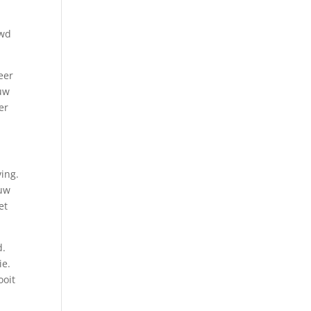
uwd
eer
 uw
er
ving.
 uw
et
d.
ie.
ooit