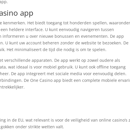
 app.
asino app
ge kenmerken. Het biedt toegang tot honderden spellen, waaronde
ft een heldere interface. U kunt eenvoudig navigeren tussen
en informeren u over nieuwe bonussen en evenementen. De app
gen. U kunt uw account beheren zonder de website te bezoeken. De
. Het minimaliseert de tijd die nodig is om te spelen.
met verschillende apparaten. De app werkt op zowel oudere als
a, wat ideaal is voor mobiel gebruik. U kunt ook offline toegang
heer. De app integreert met sociale media voor eenvoudig delen.
 verbindingen. De One Casino app biedt een complete mobiele ervari
trekkelijker.
g in de EU, wat relevant is voor de veiligheid van online casino’s 
 gokken onder strikte wetten valt.