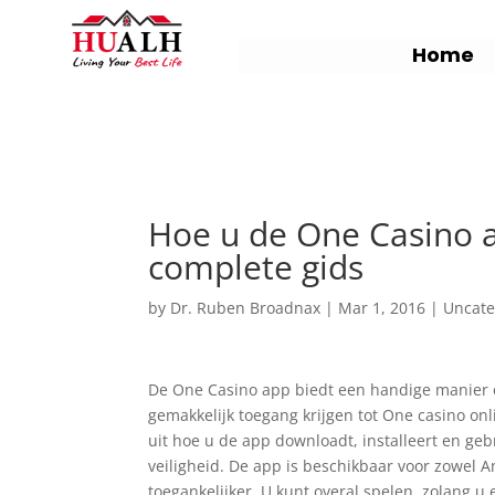
Home
Hoe u de One Casino 
complete gids
by
Dr. Ruben Broadnax
|
Mar 1, 2016
|
Uncate
De One Casino app biedt een handige manier 
gemakkelijk toegang krijgen tot One casino onl
uit hoe u de app downloadt, installeert en ge
veiligheid. De app is beschikbaar voor zowel A
toegankelijker. U kunt overal spelen, zolang u