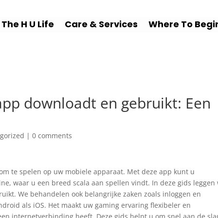
The H U Life
Care & Services
Where To Begi
app downloadt en gebruikt: Een
gorized
|
0 comments
om te spelen op uw mobiele apparaat. Met deze app kunt u
ine, waar u een breed scala aan spellen vindt. In deze gids leggen
bruikt. We behandelen ook belangrijke zaken zoals inloggen en
ndroid als iOS. Het maakt uw gaming ervaring flexibeler en
 een internetverbinding heeft. Deze gids helpt u om snel aan de sla