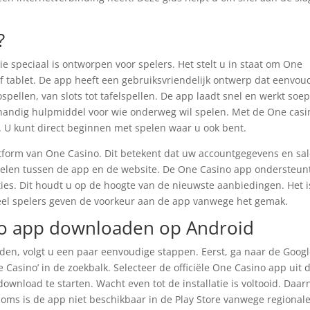
?
e speciaal is ontworpen voor spelers. Het stelt u in staat om One
f tablet. De app heeft een gebruiksvriendelijk ontwerp dat eenvou
ospellen, van slots tot tafelspellen. De app laadt snel en werkt soep
handig hulpmiddel voor wie onderweg wil spelen. Met de One casi
n. U kunt direct beginnen met spelen waar u ook bent.
atform van One Casino. Dit betekent dat uw accountgegevens en sa
sselen tussen de app en de website. De One Casino app ondersteun
s. Dit houdt u op de hoogte van de nieuwste aanbiedingen. Het i
eel spelers geven de voorkeur aan de app vanwege het gemak.
ino app downloaden op Android
n, volgt u een paar eenvoudige stappen. Eerst, ga naar de Goog
 Casino’ in de zoekbalk. Selecteer de officiële One Casino app uit 
 download te starten. Wacht even tot de installatie is voltooid. Daar
oms is de app niet beschikbaar in de Play Store vanwege regional