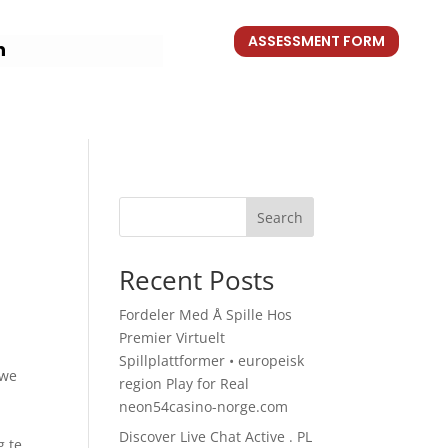
ASSESSMENT FORM
n
Search
Recent Posts
Fordeler Med Å Spille Hos
Premier Virtuelt
Spillplattformer • europeisk
 we
region Play for Real
neon54casino-norge.com
Discover Live Chat Active . PL
g te