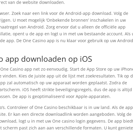
direct van de website downloaden.
wser. Zoek naar een link voor de Android-app download. Volg de
krijgen. U moet mogelijk ‘Onbekende bronnen’ inschakelen in uw
maatregel van Android. Zorg ervoor dat u alleen de officiële app
latie, opent u de app en logt u in met uw bestaande account. Als 
de app. De One Casino app is nu klaar voor gebruik op uw Android
no app downloaden op iOS
 One Casino app net zo eenvoudig. Start de App Store op uw iPhon
 vinden. Kies de juiste app uit de lijst met zoekresultaten. Tik op 
 app zal automatisch op uw apparaat worden geplaatst. Zodra de
tartscherm. iOS heeft strikte beveiligingsregels, dus de app is altijd
 passen. De app is geoptimaliseerd voor Apple-apparaten.
’s. Controleer of One Casino beschikbaar is in uw land. Als de ap
site. Er kan een directe downloadlink worden aangeboden. Volg de
a download, logt u in met uw One casino login gegevens. De app bied
t scherm past zich aan aan verschillende formaten. U kunt geniet