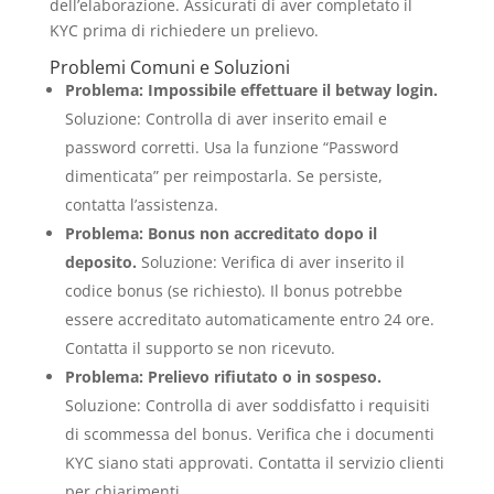
dell’elaborazione. Assicurati di aver completato il
KYC prima di richiedere un prelievo.
Problemi Comuni e Soluzioni
Problema: Impossibile effettuare il betway login.
Soluzione: Controlla di aver inserito email e
password corretti. Usa la funzione “Password
dimenticata” per reimpostarla. Se persiste,
contatta l’assistenza.
Problema: Bonus non accreditato dopo il
deposito.
Soluzione: Verifica di aver inserito il
codice bonus (se richiesto). Il bonus potrebbe
essere accreditato automaticamente entro 24 ore.
Contatta il supporto se non ricevuto.
Problema: Prelievo rifiutato o in sospeso.
Soluzione: Controlla di aver soddisfatto i requisiti
di scommessa del bonus. Verifica che i documenti
KYC siano stati approvati. Contatta il servizio clienti
per chiarimenti.