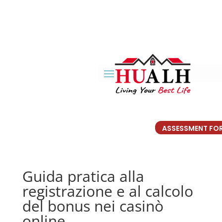
ASSESSMENT FO
Guida pratica alla
registrazione e al calcolo
del bonus nei casinò
online