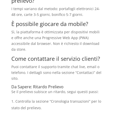
prelievo?
I tempi variano dal metodo: portafogli elettronici 24-
48 ore, carte 3-5 giorni, bonifico 5-7 giorni.
È possibile giocare da mobile?
Sì, la piattaforma è ottimizzata per dispositivi mobili
e offre anche una Progressive Web App (PWA)
accessibile dal browser. Non è richiesto il download
da store.
Come contattare il servizio clienti?
Puoi contattare il supporto tramite chat live, email o
telefono. I dettagli sono nella sezione “Contattaci” del
sito.
Da Sapere: Ritardo Prelievo
Se il prelievo subisce un ritardo, segui questi passi:
Controlla la sezione “Cronologia transazioni” per lo
stato del prelievo.