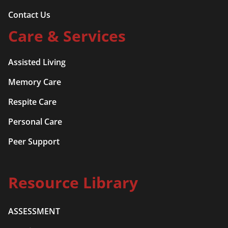
Contact Us
Care & Services
Assisted Living
Memory Care
Respite Care
Personal Care
Peer Support
Resource Library
ASSESSMENT