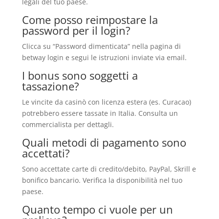
legali del tuo paese.
Come posso reimpostare la
password per il login?
Clicca su “Password dimenticata” nella pagina di
betway login e segui le istruzioni inviate via email.
I bonus sono soggetti a
tassazione?
Le vincite da casinò con licenza estera (es. Curacao)
potrebbero essere tassate in Italia. Consulta un
commercialista per dettagli.
Quali metodi di pagamento sono
accettati?
Sono accettate carte di credito/debito, PayPal, Skrill e
bonifico bancario. Verifica la disponibilità nel tuo
paese.
Quanto tempo ci vuole per un