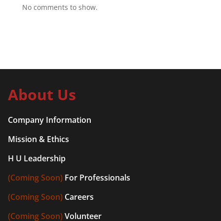
No comments to show.
About Us
Company Information
Mission & Ethics
H U Leadership
(Coming Soon)
For Professionals
(Coming Soon)
Careers
(Coming Soon)
Volunteer