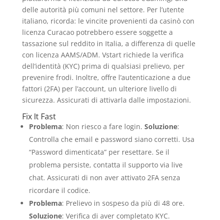
delle autorità più comuni nel settore. Per l’utente
italiano, ricorda: le vincite provenienti da casinò con
licenza Curacao potrebbero essere soggette a
tassazione sul reddito in Italia, a differenza di quelle
con licenza AAMS/ADM. Vstart richiede la verifica
dell’identità (KYC) prima di qualsiasi prelievo, per
prevenire frodi. Inoltre, offre l’autenticazione a due
fattori (2FA) per l’account, un ulteriore livello di
sicurezza. Assicurati di attivarla dalle impostazioni.
Fix It Fast
Problema
: Non riesco a fare login.
Soluzione
:
Controlla che email e password siano corretti. Usa
“Password dimenticata” per resettare. Se il
problema persiste, contatta il supporto via live
chat. Assicurati di non aver attivato 2FA senza
ricordare il codice.
Problema
: Prelievo in sospeso da più di 48 ore.
Soluzione
: Verifica di aver completato KYC.