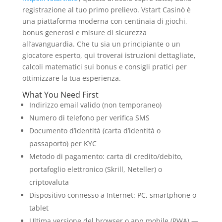
registrazione al tuo primo prelievo. Vstart Casinò è
una piattaforma moderna con centinaia di giochi,
bonus generosi e misure di sicurezza
all’avanguardia. Che tu sia un principiante o un
giocatore esperto, qui troverai istruzioni dettagliate,
calcoli matematici sui bonus e consigli pratici per
ottimizzare la tua esperienza.
What You Need First
Indirizzo email valido (non temporaneo)
Numero di telefono per verifica SMS
Documento d’identità (carta d’identità o
passaporto) per KYC
Metodo di pagamento: carta di credito/debito,
portafoglio elettronico (Skrill, Neteller) o
criptovaluta
Dispositivo connesso a Internet: PC, smartphone o
tablet
Ultima versione del browser o app mobile (PWA) —